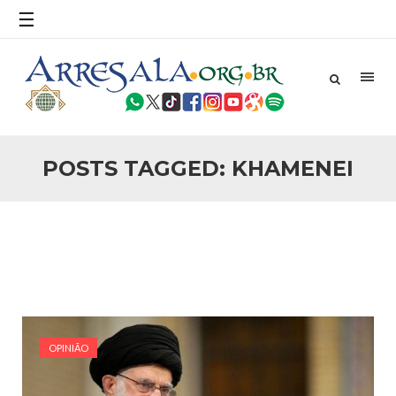
povo, sr. Presidente, sobre o terrorismo. Se os mitos acerca
☰
do terrorismo não
25 DE SETEMBRO DE 2010
Necessárias Considerações Sobre o
Conflito
Por: Ahmed Ismail Introdução O presente artigo resume as
principais considerações do autor sobre os atentados de 11
de setembro e a subseqüente agressão americana ao
Afeganistão. As Raízes do Conflito Os atentados a Nova
POSTS TAGGED: KHAMENEI
25 DE SETEMBRO DE 2010
As Sementes da Miséria e do Terror
Por: Ahmad Dallal Tradução: Ahmad Ismail Ainda aturdido
pelas imagens de morte e destruição que abalaram Nova
York em 11 de setembro, o mundo parece ter entrado numa
guerra cultural e religiosa de magnitude. Mais
5 DE NOVEMBRO DE 2013
Ano Novo Islâmico e Início de Muharam
Em nome de Deus, O Clemente, O Misericordioso! O Centro
Islâmico no Brasil parabeniza a nação islâmica pela chegada
OPINIÃO
no ano novo muçulmano de 1435 Hejrita. Desejamos a
todos os irmãos e irmãs um novo