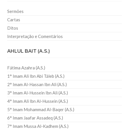
Sermões
Cartas
Ditos
Interpretação e Comentários
AHLUL BAIT (A.S.)
Fátima Azahra (A.S.)
1° Imam Ali Ibn Abi Táleb (A.S.)
2° Imam Al-Hassan Ibn Ali (A.S.)
3° Imam Al-Hussein Ibn Ali (A.S.)
4° Imam Ali Ibn Al-Hussein (A.S.)
5° Imam Mohammad Al-Baqer (A.S.)
6° Imam Jaafar Assadeq (A.S.)
7° Imam Mussa Al-Kadhem (A.S.)