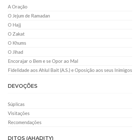
A Oração
O Jejum de Ramadan
O Hajj
O Zakat
O Khums
O Jihad
Encorajar o Bem e se Opor ao Mal
Fidelidade aos Ahlul Bait (A.S.) e Oposição aos seus Inimigos
DEVOÇÕES
Súplicas
Visitações
Recomendações
DITOS (AHADITY)