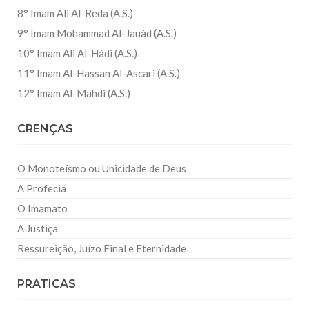
8° Imam Ali Al-Reda (A.S.)
9° Imam Mohammad Al-Jauád (A.S.)
10° Imam Ali Al-Hádi (A.S.)
11° Imam Al-Hassan Al-Ascari (A.S.)
12° Imam Al-Mahdi (A.S.)
CRENÇAS
O Monoteísmo ou Unicidade de Deus
A Profecia
O Imamato
A Justiça
Ressureição, Juízo Final e Eternidade
PRATICAS