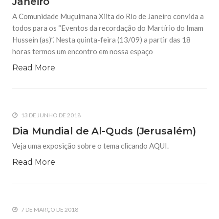
Janeiro
ocasião será realizada uma cerimônia onde serão
A Comunidade Muçulmana Xiita do Rio de Janeiro convida a
todos para os “Eventos da recordação do Martírio do Imam
24 DE AGOSTO DE 2014
Cerimônia de Ashura – Relembrança do
Hussein (as)”. Nesta quinta-feira (13/09) a partir das 18
Martírio do Imam Hussein (A.S.).
horas termos um encontro em nossa espaço
Em nome de Deus, o Clemente, o Misericordioso. Chamada
para as atividades da Mesquita Mohammad Mensageiro de
Read More
Deus (S.A.A.S.) durante a celebração de Ashura:
Data: 20/01/2007 a 30/01/2007. Horário: 19:30 horas. A
Mesquita Mohammad Mensageiro de Deus
24 DE AGOSTO DE 2014
Aniversário do profeta Mohammad
13 DE JUNHO DE 2018
(S.A.A.S.), e seu neto Imam Jafar.
Dia Mundial de Al-Quds (Jerusalém)
Em nome do Altíssimo. No aniversário do profeta
magnânimo Mohammad (S.A.A.S.), e seu neto Al-Imam Jafar
Veja uma exposição sobre o tema clicando AQUI.
Al-Sadek (A.S.). A Associação Beneficiente Islâmica do Brasil
apresenta todas as felicidades calorosas e convida a
Read More
comunidade Islâmica para
7 DE MARÇO DE 2018