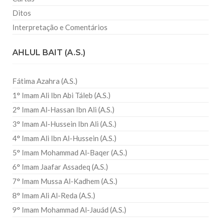
Ditos
Interpretação e Comentários
AHLUL BAIT (A.S.)
Fátima Azahra (A.S.)
1° Imam Ali Ibn Abi Táleb (A.S.)
2° Imam Al-Hassan Ibn Ali (A.S.)
3° Imam Al-Hussein Ibn Ali (A.S.)
4° Imam Ali Ibn Al-Hussein (A.S.)
5° Imam Mohammad Al-Baqer (A.S.)
6° Imam Jaafar Assadeq (A.S.)
7° Imam Mussa Al-Kadhem (A.S.)
8° Imam Ali Al-Reda (A.S.)
9° Imam Mohammad Al-Jauád (A.S.)