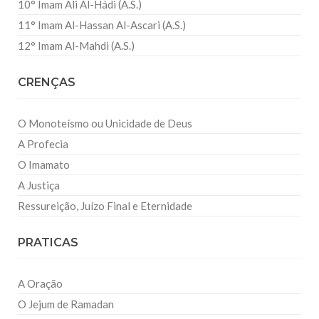
10° Imam Ali Al-Hádi (A.S.)
11° Imam Al-Hassan Al-Ascari (A.S.)
12° Imam Al-Mahdi (A.S.)
CRENÇAS
O Monoteísmo ou Unicidade de Deus
A Profecia
O Imamato
A Justiça
Ressureição, Juízo Final e Eternidade
PRATICAS
A Oração
O Jejum de Ramadan