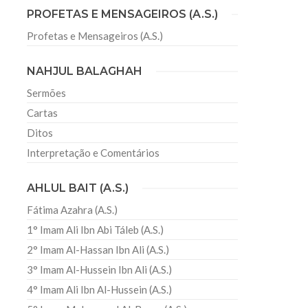
PROFETAS E MENSAGEIROS (A.S.)
Profetas e Mensageiros (A.S.)
NAHJUL BALAGHAH
Sermões
Cartas
Ditos
Interpretação e Comentários
AHLUL BAIT (A.S.)
Fátima Azahra (A.S.)
1° Imam Ali Ibn Abi Táleb (A.S.)
2° Imam Al-Hassan Ibn Ali (A.S.)
3° Imam Al-Hussein Ibn Ali (A.S.)
4° Imam Ali Ibn Al-Hussein (A.S.)