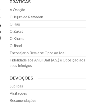
PRATICAS
A Oração
O Jejum de Ramadan
O Hajj
o
m
O Zakat
)
O Khums
O Jihad
Encorajar o Bem e se Opor ao Mal
Fidelidade aos Ahlul Bait (A.S.) e Oposição aos
seus Inimigos
DEVOÇÕES
Súplicas
Visitações
Recomendações