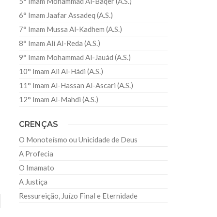
5° Imam Mohammad Al-Baqer (A.S.)
6° Imam Jaafar Assadeq (A.S.)
7° Imam Mussa Al-Kadhem (A.S.)
8° Imam Ali Al-Reda (A.S.)
9° Imam Mohammad Al-Jauád (A.S.)
10° Imam Ali Al-Hádi (A.S.)
11° Imam Al-Hassan Al-Ascari (A.S.)
12° Imam Al-Mahdi (A.S.)
CRENÇAS
O Monoteísmo ou Unicidade de Deus
A Profecia
O Imamato
A Justiça
Ressureição, Juízo Final e Eternidade