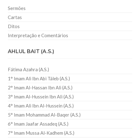
Sermões
Cartas
Ditos
Interpretação e Comentários
AHLUL BAIT (A.S.)
Fátima Azahra (A.S.)
1° Imam Ali Ibn Abi Táleb (A.S.)
2° Imam Al-Hassan Ibn Ali (A.S.)
3° Imam Al-Hussein Ibn Ali (A.S.)
4° Imam Ali Ibn Al-Hussein (A.S.)
5° Imam Mohammad Al-Baqer (A.S.)
6° Imam Jaafar Assadeq (A.S.)
7° Imam Mussa Al-Kadhem (A.S.)