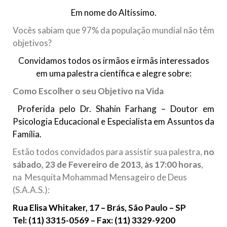
Em nome do Altíssimo.
10 DE NOVEMBRO DE 2013
Falecimento do Imam Ali Ibn Al-Hussein
Vocês sabiam que 97% da população mundial não têm
(A.S.)
objetivos?
Em nome de Deus, o Clemente, o Misericordioso! Diante da
Convidamos todos os irmãos e irmãs interessados
data em que relembramos o martírio do quarto Imam dos
muçulmanos, o Imam Ali Ibn Al-Hussein Ibn Ali Ibn Abi Táleb
em uma palestra científica e alegre sobre:
(A.S.), conhecido por “Zein Al-Ábidin” (Formosura
Como Escolher o seu Objetivo na Vida
NOTÍCIAS
Proferida pelo Dr. Shahin Farhang – Doutor em
Psicologia Educacional e Especialista em Assuntos da
3 DE JULHO DE 2014
Família.
Centro Islâmico no Brasil recebe o ex-
ministro das Relações Exteriores da
Estão todos convidados para assistir sua palestra,
no
República Islâmica do Irã
sábado, 23 de Fevereiro de 2013, às 17:00 horas
,
Na noite da quinta-feira, 03 de Abril, o Centro Islâmico no
na Mesquita Mohammad Mensageiro de Deus
Brasil recebeu em sua sede, em São Paulo, o ex-ministro das
Relações Exteriores da República Islâmica do Irã, Sr. Kamal
(S.A.A.S.):
Kharrazi, que encontra-se visitando
Rua Elisa Whitaker, 17 – Brás, São Paulo – SP
Tel: (11) 3315-0569 – Fax: (11) 3329-9200