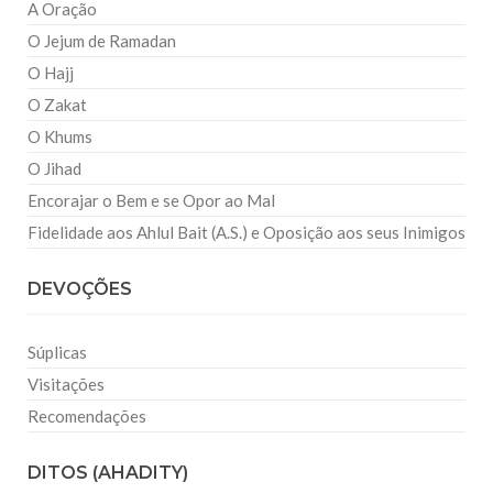
A Oração
O Jejum de Ramadan
O Hajj
O Zakat
O Khums
O Jihad
Encorajar o Bem e se Opor ao Mal
Fidelidade aos Ahlul Bait (A.S.) e Oposição aos seus Inimigos
DEVOÇÕES
Súplicas
Visitações
Recomendações
DITOS (AHADITY)