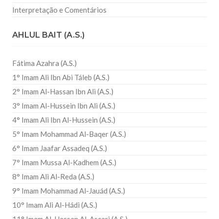
Interpretação e Comentários
AHLUL BAIT (A.S.)
Fátima Azahra (A.S.)
1° Imam Ali Ibn Abi Táleb (A.S.)
2° Imam Al-Hassan Ibn Ali (A.S.)
3° Imam Al-Hussein Ibn Ali (A.S.)
4° Imam Ali Ibn Al-Hussein (A.S.)
5° Imam Mohammad Al-Baqer (A.S.)
6° Imam Jaafar Assadeq (A.S.)
7° Imam Mussa Al-Kadhem (A.S.)
8° Imam Ali Al-Reda (A.S.)
9° Imam Mohammad Al-Jauád (A.S.)
10° Imam Ali Al-Hádi (A.S.)
11° Imam Al-Hassan Al-Ascari (A.S.)