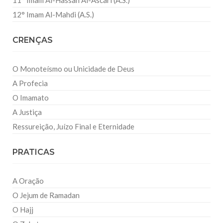
12° Imam Al-Mahdi (A.S.)
CRENÇAS
O Monoteísmo ou Unicidade de Deus
A Profecia
O Imamato
A Justiça
Ressureição, Juízo Final e Eternidade
PRATICAS
A Oração
O Jejum de Ramadan
O Hajj