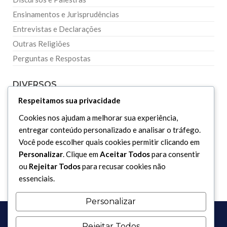
Ensinamentos e Jurisprudências
Entrevistas e Declarações
Outras Religiões
Perguntas e Respostas
DIVERSOS
Respeitamos sua privacidade
Curiosidades
Cookies nos ajudam a melhorar sua experiência,
Dicionário Islâmico
entregar conteúdo personalizado e analisar o tráfego.
Você pode escolher quais cookies permitir clicando em
Downloads
Personalizar
. Clique em
Aceitar Todos
para consentir
ou
Rejeitar Todos
para recusar cookies não
essenciais.
Personalizar
Rejeitar Todos