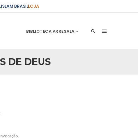
L
ISLAM BRASIL
LOJA
BIBLIOTECA ARRESALA
S DE DEUS
ções Sobre o Conflito
 presente artigo resume as principais
s atentados de 11 de setembro e a subseqüente
stão. As Raízes do Conflito Os atentados a Nova
nício de Muharam
s
 Misericordioso! O Centro Islâmico no Brasil
ela chegada no ano novo muçulmano de 1435
irmãos e irmãs um novo
nvocação.