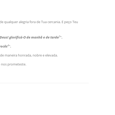
de qualquer alegria fora de Tua cercania. E peço Teu
3
eus! glorificá-O de manhã e de tarde
”
.
4
ocês
”
.
 de maneira honrada, nobre e elevada.
e nos prometeste.