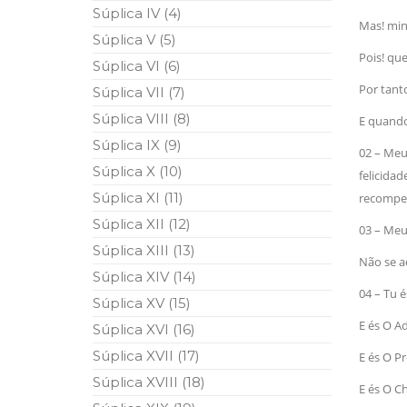
Súplica IV (4)
10 DE NOVEMBRO DE 2013
Mas! min
Falecimento do Imam Ali Ibn Al-Hu
Súplica V (5)
Em nome de Deus, o Clemente, o Misericordioso!
Pois! que
relembramos o martírio do quarto Imam dos muçu
Súplica VI (6)
Hussein Ibn Ali Ibn Abi Táleb (A.S.), conhecido p
Por tanto
Súplica VII (7)
Súplica VIII (8)
E quando 
Súplica IX (9)
02 – Meu 
Súplica X (10)
felicidad
Súplica XI (11)
recompe
Súplica XII (12)
03 – Meu
Súplica XIII (13)
Não se a
Súplica XIV (14)
04 – Tu e
Súplica XV (15)
E és O A
Súplica XVI (16)
Súplica XVII (17)
E és O 
Súplica XVIII (18)
E és O 