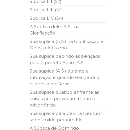
Súplica LII (52)
Súplica LIII (53)
Súplica LIV (54)
A Súplica dele (A.S.) na
Glorificação
Sua súplica (A.S.) na Glorificação a
Deus, o Altíssimo
Sua súplica pedindo as bênçãos
para o profeta Adão (A.S.)
Sua súplica (A.S.) durante a
tribulação e quando ele pede o
dispenso de Deus
Sua súplica quando enfrente as
coisas que provocam medo e
advertência
Sua súplica para pedir a Deus em
ser humilde perante Ele
A Súplica de Domingo