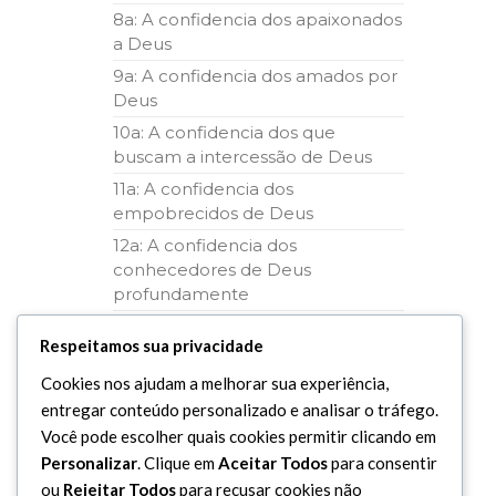
8a: A confidencia dos apaixonados
a Deus
9a: A confidencia dos amados por
Deus
10a: A confidencia dos que
buscam a intercessão de Deus
11a: A confidencia dos
empobrecidos de Deus
12a: A confidencia dos
conhecedores de Deus
profundamente
13a: A confidencia dos invocadores
Respeitamos sua privacidade
de Deus
14a: A confidencia dos fortalecidos
Cookies nos ajudam a melhorar sua experiência,
em Deus
entregar conteúdo personalizado e analisar o tráfego.
Você pode escolher quais cookies permitir clicando em
15a: A confidencia dos
desapegados
Personalizar
. Clique em
Aceitar Todos
para consentir
ou
Rejeitar Todos
para recusar cookies não