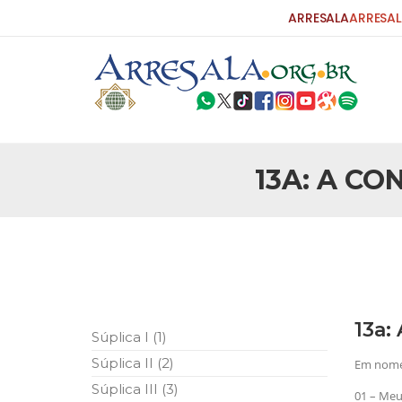
ARRESALA
ARRESAL
13A: A C
25 DE SETEMBRO DE 2010
Carta do Bispo da Flórida ao Pres
Por: Robert Bowan Tradução: Ahmed Ismail (Env
da Igreja Católica, tenente-coronel ex-combaten
verdade ao povo, sr. Presidente, sobre o terrori
terrorismo não
25 DE SETEMBRO DE 2010
As Sementes da Miséria e do Terr
13a:
Súplica I (1)
Por: Ahmad Dallal Tradução: Ahmad Ismail Ainda
morte e destruição que abalaram Nova York em 
Súplica II (2)
Em nome 
ter entrado numa guerra cultural e religiosa de 
Súplica III (3)
01 – Meu 