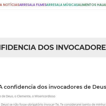
A NOTÍCIAS
ARRESALA FILMES
ARRESALA MÚSICAS
ALIMENTOS HALA
DIGITE E PRESSIONE ENTER!
POSTS RECENTES
ONFIDENCIA DOS INVOCADORE
25 DE SETEMBRO DE 2010
idente Bush
Necessárias Considera
iada por Robert Bowan, Bispo
Por: Ahmed Ismail Introdução O
te) Senhor presidente: Conte a
considerações do autor sobre o
smo. Se os mitos acerca do
agressão americana ao Afegani
5 DE NOVEMBRO DE 2013
or
Ano Novo Islâmico e I
 A confidencia dos invocadores de Deu
 aturdido pelas imagens de
Em nome de Deus, O Clemente, O
11 de setembro, o mundo parece
parabeniza a nação islâmica p
de Deus, o Clemente, o Misericordioso
magnitude. Mais
Hejrita. Desejamos a todos os 
Deus! se não fosse obrigatório invocar-Te, Te considerarei isento de minha i