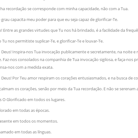
NOTÍCIAS
ha recordação se corresponde com minha capacidade, não com a Tua.
ssein (A.S.)
3 DE JULHO DE 2014
 Diante da data em que
Centro Islâmico no Bra
 grau capacita meu poder para que eu seja capaz de glorificar-Te.
lmanos, o Imam Ali Ibn Al-
Relações Exteriores da
or “Zein Al-Ábidin” (Formosura
! Entre as grandes virtudes que Tu nos há brindado, é a facilidade da frequê
Na noite da quinta-feira, 03 de 
sede, em São Paulo, o ex-minist
do Irã, Sr. Kamal Kharrazi, que 
Tu nos permitiste suplicar-Te, e glorificar-Te e louvar-Te.
Deus! Inspira-nos Tua invocação publicamente e secretamente, na noite e n
e. Faz-nos consolados na companhia de Tua invocação sigilosa, e faça-nos prat
nsa-nos
com a medida exata.
 Deus! Por Teu amor respiram os corações entusiasmados, e na busca de co
calmam os corações, senão por meio da Tua recordação. E não se serenam a
́s O Glorificado em todos os lugares.
dorado em todas as épocas.
Presente em todos os momentos.
Chamado em todas as línguas.