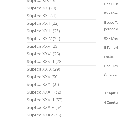
Súplica XIX (19)
E és O E
Súplica XX (20)
05 – Meu 
Súplica XXI (21)
E peço T
Súplica XXII (22)
perdão d
Súplica XXIII (23)
06 – Meu 
Súplica XXIV (24)
Súplica XXV (25)
E Tu havi
Súplica XXVI (26)
Então, 
Súplica XXVIII (28)
E aqui e
Súplica XXIX (29)
Ó Recor
Súplica XXX (30)
Súplica XXXI (31)
Súplica XXXII (32)
3
Capítu
Súplica XXXIII (33)
4
Capítu
Súplica XXXIV (34)
Súplica XXXV (35)