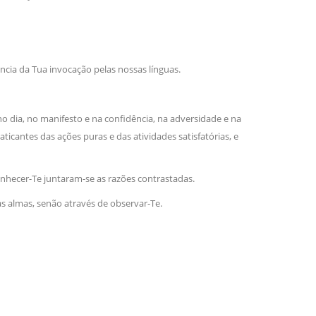
sil recebe o ex-ministro das
 República Islâmica do Irã
ncia da Tua invocação pelas nossas línguas.
Abril, o Centro Islâmico no Brasil recebeu em sua
ro das Relações Exteriores da República Islâmica
encontra-se visitando
o dia, no manifesto e na confidência, na adversidade e na
icantes das ações puras e das atividades satisfatórias, e
nhecer-Te juntaram-se as razões contrastadas.
s almas, senão através de observar-Te.