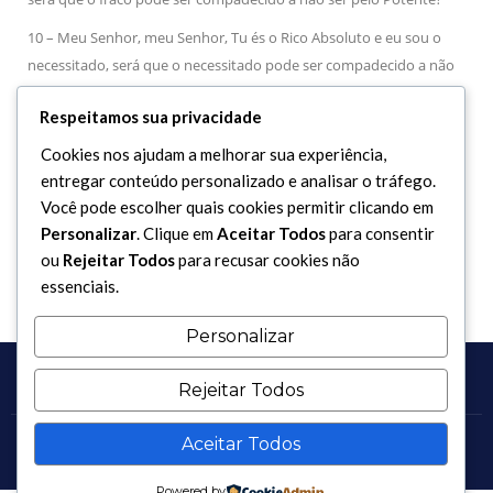
10 – Meu Senhor, meu Senhor, Tu és o Rico Absoluto e eu sou o
necessitado, será que o necessitado pode ser compadecido a não
ser pelo o Rico Absoluto?
Respeitamos sua privacidade
11 – Meu Senhor, meu Senhor, Tu és o Grande e eu sou o pequeno,
Cookies nos ajudam a melhorar sua experiência,
será que o pequeno pode ser compadecido a não ser pelo Grande?
entregar conteúdo personalizado e analisar o tráfego.
12 – Meu Senhor, meu Senhor, Tu és o Amo e eu sou o escravo,
Você pode escolher quais cookies permitir clicando em
será que o escravo pode ser compadecido a não ser pelo Amo?
Personalizar
. Clique em
Aceitar Todos
para consentir
ou
Rejeitar Todos
para recusar cookies não
essenciais.
Personalizar
Rejeitar Todos
Aceitar Todos
Copyright 2017 - 2026 / Todos os direitos reservados.
Powered by