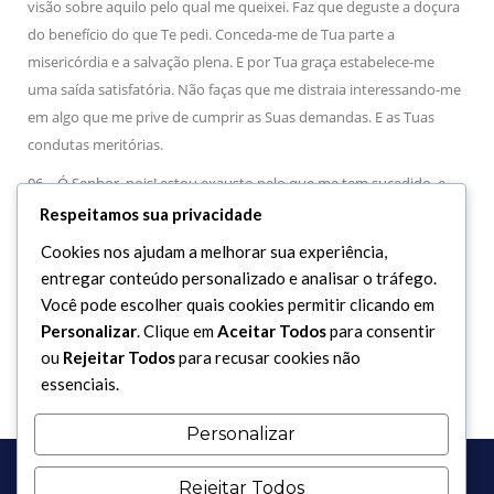
visão sobre aquilo pelo qual me queixei. Faz que deguste a doçura
do benefício do que Te pedi. Conceda-me de Tua parte a
misericórdia e a salvação plena. E por Tua graça estabelece-me
uma saída satisfatória. Não faças que me distraia interessando-me
em algo que me prive de cumprir as Suas demandas. E as Tuas
condutas meritórias.
06 – Ó Senhor, pois! estou exausto pelo que me tem sucedido, e
estou cheio de angústia e tristeza por carregar aquilo que me tem
Respeitamos sua privacidade
ocorrido. E Tu és poderosíssimo para remover minhas dificuldades
Cookies nos ajudam a melhorar sua experiência,
e aliviar o que me faz sofrer. Então, Peço-Te que faças tudo isto,
entregar conteúdo personalizado e analisar o tráfego.
ainda que perante Ti eu não seja merecedor. Ó o Dotado do
Você pode escolher quais cookies permitir clicando em
Grandioso Trono!
Personalizar
. Clique em
Aceitar Todos
para consentir
ou
Rejeitar Todos
para recusar cookies não
essenciais.
Personalizar
Rejeitar Todos