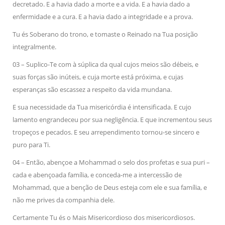
decretado. E a havia dado a morte e a vida. E a havia dado a
enfermidade e a cura. E a havia dado a integridade e a prova.
Tu és Soberano do trono, e tomaste o Reinado na Tua posição
integralmente.
03 – Suplico-Te com à súplica da qual cujos meios são débeis, e
suas forças são inúteis, e cuja morte está próxima, e cujas
esperanças são escassez a respeito da vida mundana.
E sua necessidade da Tua misericórdia é intensificada. E cujo
lamento engrandeceu por sua negligência. E que incrementou seus
tropeços e pecados. E seu arrependimento tornou-se sincero e
puro para Ti.
04 – Então, abençoe a Mohammad o selo dos profetas e sua puri –
cada e abençoada família, e conceda-me a intercessão de
Mohammad, que a benção de Deus esteja com ele e sua família, e
não me prives da companhia dele.
Certamente Tu és o Mais Misericordioso dos misericordiosos.