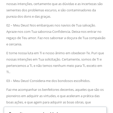
nossas intenções, certamente que as dúvidas e as incertezas são
sementes dos problemas escuros, e são contaminadores da
pureza dos dons e das graças.
02 – Meu Deus! Nos embarques nos navios de Tua salvação.
Apraze-nos com Tua saborosa Confidencia. Deixa-nos entrar no
regaço de Teu amor. Faz-nos saborear a doçura de Tua compaixão
e cercania.
E torne nossa luta em Ti e nosso ânimo em obedecer-Te. Puri que
nossas intenções em Tua solicitação. Certamente, somos de Ti e
pertencemos a Ti, e não temos nenhum meio
para Ti, exceto em
Ti..
03 – Meu Deus! Considera-me dos bondosos escolhidos.
Faz-me acompanhar os benfeitores decentes, aqueles que são os
pioneiros em adquirir as virtudes, e que aceleram a prática das
boas ações, e que agem para adquirir as boas obras, que
permanecem na próxima vida, e os esforçados para possuir as