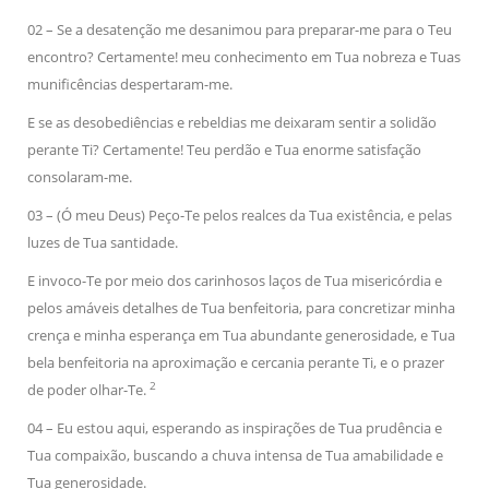
02 – Se a desatenção me desanimou para preparar-me para o Teu
encontro? Certamente! meu conhecimento em Tua nobreza e Tuas
munificências despertaram-me.
E se as desobediências e rebeldias me deixaram sentir a solidão
perante Ti? Certamente! Teu perdão e Tua enorme satisfação
consolaram-me.
03 – (Ó meu Deus) Peço-Te pelos realces da Tua existência, e pelas
luzes de Tua santidade.
E invoco-Te por meio dos carinhosos laços de Tua misericórdia e
pelos amáveis detalhes de Tua benfeitoria, para concretizar minha
crença e minha esperança em Tua abundante generosidade, e Tua
bela benfeitoria na aproximação e cercania perante Ti, e o prazer
2
de poder olhar-Te.
04 – Eu estou aqui, esperando as inspirações de Tua prudência e
Tua compaixão, buscando a chuva intensa de Tua amabilidade e
Tua generosidade.