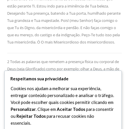
estão perante Ti. Estou indo para a iminência de Tua beleza.
Desejando Tua presença,
batendo a Tua porta, humilhado perante
Tua grandeza e Tua majestade. Pois! (meu Senhor) faça comigo o
que Tu és Digno, da misericórdia e
perdão. E não faças comigo o
que eu mereço, do castigo e da indignação. Peço-Te
tudo isso pela
Tua misericórdia. Ó O mais Misericordioso dos misericordiosos.
2 Todas as palavras que remetem a presença física ou corporal de
Deus (seja Glorificado) como por exemplo: olhar a Deus, a mão de
Deus, a vinda de Deus, estão sendo usadas de forma metafórica.
Respeitamos sua privacidade
Devemos considerar o conceito como conveniente com a presença
Cookies nos ajudam a melhorar sua experiência,
d’Ele Altíssimo. Neste caso: “
olhar-te”
significa olhar par a
entregar conteúdo personalizado e analisar o tráfego.
Grandeza de Deus, olhar para os efeitos e os sinais no dia do Juízo
Você pode escolher quais cookies permitir clicando em
Final. E também “a Mão de Deus”, significa o Poder de Deus.
Personalizar
. Clique em
Aceitar Todos
para consentir
ou
Rejeitar Todos
para recusar cookies não
essenciais.