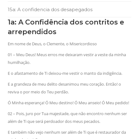
15a: A confidencia dos desapegados
1a: A Confidência dos contritos e
arrependidos
Em nome de Deus, o Clemente, o Misericordioso
01 – Meu Deus! Meus erros me deixaram vestir a veste da minha
humilhação.
E o afastamento de Ti deixou-me vestir o manto da indigência.
E a grandeza de meu delito desanimou meu coração. Então! o
reviva o por meio do Teu perdão.
Ó Minha esperança! Ó Meu destino! Ó Meu anseio! Ó Meu pedido!
02 – Pois, juro por Tua majestade, que não encontro nenhum ser
além de Ti que será perdoador dos meus pecados.
E também não vejo nenhum ser além de Ti que é restaurador da