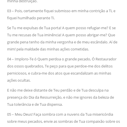
minha destruição.
03 – Pois, certamente fiquei submisso em minha contrição a Ti, e
fiquei humilhado perante Ti.
Se Tu me expulsas de Tua porta! A quem posso refugiar-me? E se
Tu me recusas de Tua iminência! A quem posso abrigar-me? Que
grande pena tenho da minha vergonha e de meu escândalo. Aí de
mim! pela maldade das minhas ações cometidas.
04 – Imploro-Te ó Quem perdoa o grande pecado, Ó Restaurador
dos ossos quebrados, Te peço para que perdoe-me dos delitos
perniciosos, e cubra-me dos atos que escandalizam as minhas
ações ocultas.
E não me deixe distante de Teu perdão e de Tua desculpa na
presença do Dia da Ressurreição, e não me ignores da beleza de
Tua tolerância e de Tua dispensa.
05 – Meu Deus! Faça sombra com a nuvens da Tua misericórdia
sobre meus pecados, envie as sombras de Tua compaixão sobre os