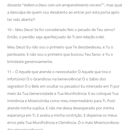
1
disseste “
Voltem a Deus com um arrependimento sincero
”, mas qual
a desculpa de quem cou desatento ao entrar por esta porta após
ter sido aberta?!
10 – Meu Deus! Se for considerado feio o pecado de Teu servo?
Então, o perdão seja aperfeiçoado de Ti
(em relação a ele)
.
Meu Deus! Eu não sou o primeiro que Te desobedeceu, e Tu o
perdoaste. E não sou o primeiro que buscou Teu favor, e Tu o
brindaste generosamente.
11 – Ó Aquele que atende o necessitado! Ó Aquele que tira o
infortúnio! Ó o Grandioso na benevolência! Ó o Sábio dos
segredos! Ó o Belo em ocultar os pecados! Eu intercedo em Ti por
meio da Tua Generosidade e Tua Munificência. E eu coloquei Tua
Iminência e Misericórdia como meu intermediário para Ti. Pois!
atende minha suplica. E não me deixa desesperado por minha
esperança em Ti. E aceita a minha contrição. E dispense os meus
erros pela Tua Munificência e Clemência. Ó o mais Misericordioso
dos misericordiosos!