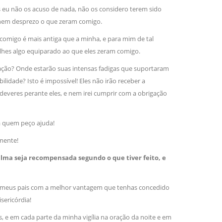
eu não os acuso de nada, não os considero terem sido
nem desprezo o que zeram comigo.
comigo é mais antiga que a minha, e para mim de tal
-lhes algo equiparado ao que eles zeram comigo.
ção? Onde estarão suas intensas fadigas que suportaram
ade? Isto é impossível! Eles não irão receber a
deveres perante eles, e nem irei cumprir com a obrigação
a quem peço ajuda!
mente!
alma seja recompensada segundo o que tiver feito, e
gue meus pais com a melhor vantagem que tenhas concedido
ericórdia!
, e em cada parte da minha vigília na oração da noite e em