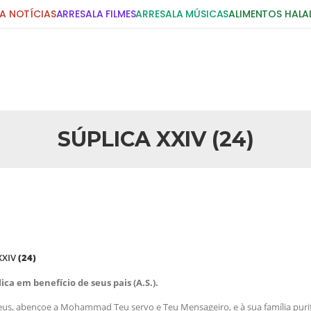
A NOTÍCIAS
ARRESALA FILMES
ARRESALA MÚSICAS
ALIMENTOS HALA
DIGITE E PRESSIONE ENTER!
POSTS RECENTES
SÚPLICA XXIV (24)
25 DE SETEMBRO DE 2010
idente Bush
Necessárias Considera
iada por Robert Bowan, Bispo
Por: Ahmed Ismail Introdução O
te) Senhor presidente: Conte a
considerações do autor sobre o
smo. Se os mitos acerca do
agressão americana ao Afegani
5 DE NOVEMBRO DE 2013
or
Ano Novo Islâmico e I
 XXIV
(24)
 aturdido pelas imagens de
Em nome de Deus, O Clemente, O
11 de setembro, o mundo parece
parabeniza a nação islâmica p
lica em benefício de seus pais (A.S.).
magnitude. Mais
Hejrita. Desejamos a todos os 
eus, abençoe a Mohammad Teu servo e Teu Mensageiro, e à sua família purif