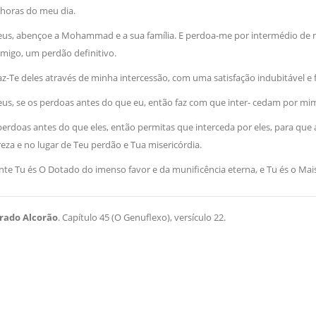
 horas do meu dia.
Deus, abençoe a Mohammad e a sua família. E perdoa-me por intermédio de m
migo, um perdão definitivo.
-Te deles através de minha intercessão, com uma satisfação indubitável e f
Deus, se os perdoas antes do que eu, então faz com que inter- cedam por mi
perdoas antes do que eles, então permitas que interceda por eles, para qu
za e no lugar de Teu perdão e Tua misericórdia.
e Tu és O Dotado do imenso favor e da munificência eterna, e Tu és o Mais
rado Alcorão
. Capítulo 45 (O Genuflexo), versículo 22.