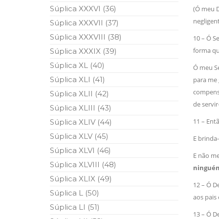
Súplica XXXVI (36)
(Ó meu 
negligen
Súplica XXXVII (37)
Súplica XXXVIII (38)
10 – Ó 
forma qu
Súplica XXXIX (39)
Súplica XL (40)
Ó meu S
Súplica XLI (41)
para me g
compensac
Súplica XLII (42)
de servir
Súplica XLIII (43)
11 – Enta
Súplica XLIV (44)
Súplica XLV (45)
E brinda
Súplica XLVI (46)
E não me
Súplica XLVIII (48)
ningué
Súplica XLIX (49)
12 – Ó 
Súplica L (50)
aos pais 
Súplica LI (51)
13 – Ó D