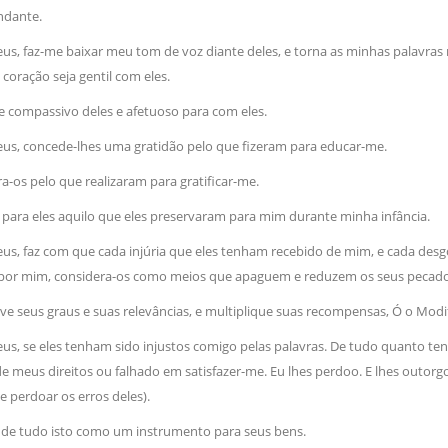
ndante.
eus, faz-me baixar meu tom de voz diante deles, e torna as minhas palavras m
oração seja gentil com eles.
 compassivo deles e afetuoso para com eles.
Deus, concede-lhes uma gratidão pelo que fizeram para educar-me.
-os pelo que realizaram para gratificar-me.
 para eles aquilo que eles preservaram para mim durante minha infância.
Deus, faz com que cada injúria que eles tenham recebido de mim, e cada des
por mim, considera-os como meios que apaguem e reduzem os seus pecado
ve seus graus e suas relevâncias, e multiplique suas recompensas, Ó o Modific
Deus, se eles tenham sido injustos comigo pelas palavras. De tudo quanto
de meus direitos ou falhado em satisfazer-me. Eu lhes perdoo. E lhes outorg
e perdoar os erros deles).
de tudo isto como um instrumento para seus bens.