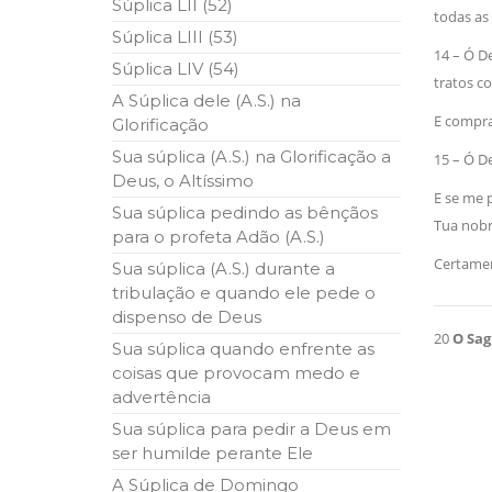
Súplica LII (52)
todas as
Súplica LIII (53)
14 – Ó 
Súplica LIV (54)
tratos co
A Súplica dele (A.S.) na
E compraz
Glorificação
Sua súplica (A.S.) na Glorificação a
15 – Ó 
Deus, o Altíssimo
E se me 
Sua súplica pedindo as bênçãos
Tua nobre
para o profeta Adão (A.S.)
Certament
Sua súplica (A.S.) durante a
tribulação e quando ele pede o
dispenso de Deus
20
O Sag
Sua súplica quando enfrente as
coisas que provocam medo e
advertência
Sua súplica para pedir a Deus em
ser humilde perante Ele
A Súplica de Domingo