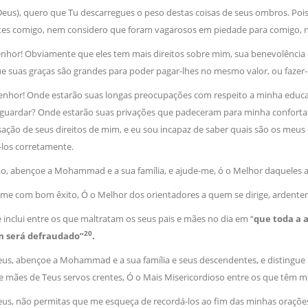
Deus), quero que Tu descarregues o peso destas coisas de seus ombros. Pois 
tes comigo, nem considero que foram vagarosos em piedade para comigo, 
Senhor! Obviamente que eles tem mais direitos sobre mim, sua benevolência 
e suas graças são grandes para poder pagar-lhes no mesmo valor, ou fazer
enhor! Onde estarão suas longas preocupações com respeito a minha educa
uardar? Onde estarão suas privações que padeceram para minha confortabilid
̧ão de seus direitos de mim, e eu sou incapaz de saber quais são os meus 
-los corretamente.
̃o, abençoe a Mohammad e a sua família, e ajude-me, ó o Melhor daqueles 
-me com bom êxito, Ó o Melhor dos orientadores a quem se dirige, ardente
 inclui entre os que maltratam os seus pais e mães no dia em “
que toda a 
20
m será defraudado”
.
Deus, abençoe a Mohammad e a sua família e seus descendentes, e distin
e mães de Teus servos crentes, Ó o Mais Misericordioso entre os que têm mis
eus, não permitas que me esqueça de recordá-los ao fim das minhas orações