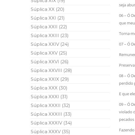
Súplica XIX (19)
seja abu
Súplica XX (20)
06 – Ó D
Súplica XXI (21)
que meu c
Súplica XXII (22)
Torna-me
Súplica XXIII (23)
Súplica XXIV (24)
07 – Ó 
Súplica XXV (25)
Remunera
Súplica XXVI (26)
Preserva
Súplica XXVIII (28)
08 – Ó 
Súplica XXIX (29)
perdido 
Súplica XXX (30)
E que ele
Súplica XXXI (31)
09 – Ó 
Súplica XXXII (32)
violado 
Súplica XXXIII (33)
pecados 
Súplica XXXIV (34)
Fazendo 
Súplica XXXV (35)