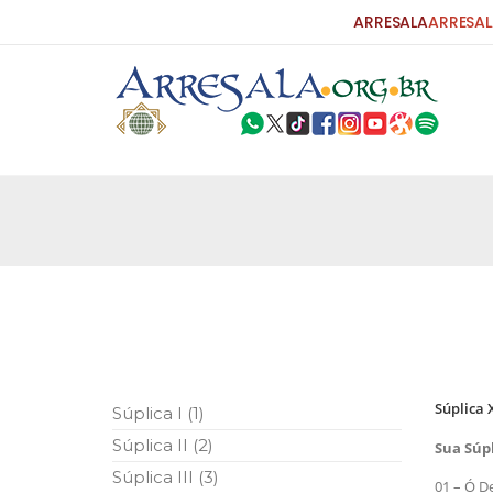
ARRESALA
ARRESAL
25 DE SETEMBRO DE 2010
Carta do Bispo da Flórida ao Pres
Por: Robert Bowan Tradução: Ahmed Ismail (Env
da Igreja Católica, tenente-coronel ex-combaten
verdade ao povo, sr. Presidente, sobre o terrori
terrorismo não
25 DE SETEMBRO DE 2010
As Sementes da Miséria e do Terr
Súplica
Súplica I (1)
Por: Ahmad Dallal Tradução: Ahmad Ismail Ainda
morte e destruição que abalaram Nova York em 
Súplica II (2)
Sua Súp
ter entrado numa guerra cultural e religiosa de 
Súplica III (3)
01 – Ó D