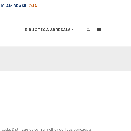
L
ISLAM BRASIL
LOJA
BIBLIOTECA ARRESALA
ções Sobre o Conflito
 presente artigo resume as principais
s atentados de 11 de setembro e a subseqüente
stão. As Raízes do Conflito Os atentados a Nova
nício de Muharam
 Misericordioso! O Centro Islâmico no Brasil
ela chegada no ano novo muçulmano de 1435
irmãos e irmãs um novo
icada. Distingue-os com a melhor de Tuas bênçãos e