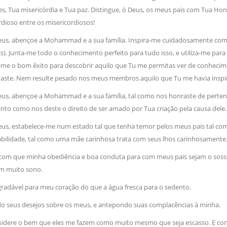
es, Tua misericórdia e Tua paz. Distingue, ó Deus, os meus pais com Tua Honra
NOTÍCIAS
ssein (A.S.)
rdioso entre os misericordiosos!
3 DE JULHO DE 2014
 Diante da data em que
Centro Islâmico no Bra
lmanos, o Imam Ali Ibn Al-
Relações Exteriores da
Deus, abençoe a Mohammad e a sua família. Inspira-me cuidadosamente co
or “Zein Al-Ábidin” (Formosura
Na noite da quinta-feira, 03 de 
s). Junta-me todo o conhecimento perfeito para tudo isso, e utiliza-me para
sede, em São Paulo, o ex-minist
́-me o bom êxito para descobrir aquilo que Tu me permitas ver de conhecimen
do Irã, Sr. Kamal Kharrazi, que 
aste. Nem resulte pesado nos meus membros aquilo que Tu me havia inspi
Deus, abençoe a Mohammad e a sua família, tal como nos honraste de pert
tanto como nos deste o direito de ser amado por Tua criação pela causa de
Deus, estabelece-me num estado tal que tenha temor pelos meus pais tal co
ilidade, tal como uma mãe carinhosa trata com seus lhos carinhosamente
 com que minha obediência e boa conduta para com meus pais sejam o soss
m muito sono.
radável para meu coração do que a água fresca para o sedento.
do seus desejos sobre os meus, e antepondo suas complacências à minha.
idere o bem que eles me fazem como muito mesmo que seja escasso. E consid