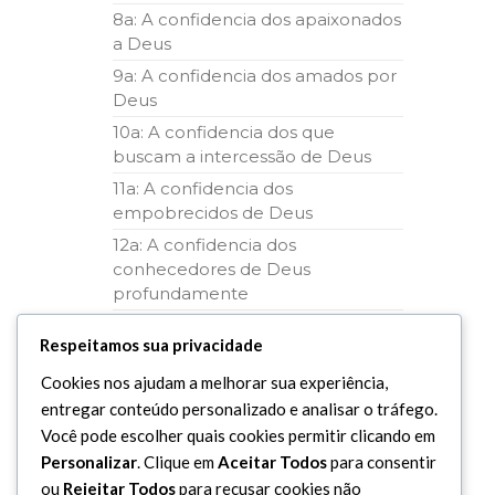
8a: A confidencia dos apaixonados
a Deus
9a: A confidencia dos amados por
Deus
10a: A confidencia dos que
buscam a intercessão de Deus
11a: A confidencia dos
empobrecidos de Deus
12a: A confidencia dos
conhecedores de Deus
profundamente
13a: A confidencia dos invocadores
Respeitamos sua privacidade
de Deus
14a: A confidencia dos fortalecidos
Cookies nos ajudam a melhorar sua experiência,
em Deus
entregar conteúdo personalizado e analisar o tráfego.
Você pode escolher quais cookies permitir clicando em
15a: A confidencia dos
desapegados
Personalizar
. Clique em
Aceitar Todos
para consentir
ou
Rejeitar Todos
para recusar cookies não