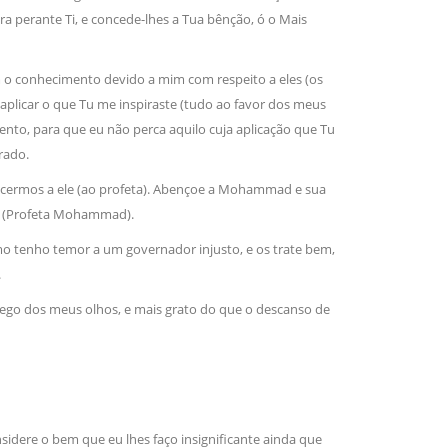
 perante Ti, e concede-lhes a Tua bênção, ó o Mais
sil recebe o ex-ministro das
 República Islâmica do Irã
m o conhecimento devido a mim com respeito a eles (os
Abril, o Centro Islâmico no Brasil recebeu em sua
 aplicar o que Tu me inspiraste (tudo ao favor dos meus
ro das Relações Exteriores da República Islâmica
to, para que eu não perca aquilo cuja aplicação que Tu
encontra-se visitando
rado.
encermos a ele (ao profeta). Abençoe a Mohammad e sua
le. (Profeta Mohammad).
mo tenho temor a um governador injusto, e os trate bem,
.
ego dos meus olhos, e mais grato do que o descanso de
ere o bem que eu lhes faço insignificante ainda que