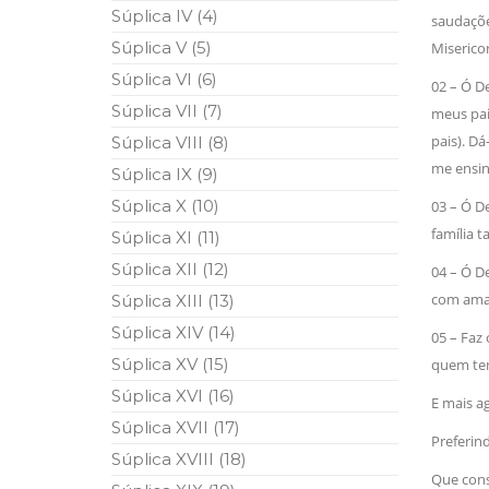
Súplica IV (4)
10 DE NOVEMBRO DE 2013
saudaçõ
Falecimento do Imam Ali Ibn Al-Hu
Súplica V (5)
Miserico
Em nome de Deus, o Clemente, o Misericordioso!
relembramos o martírio do quarto Imam dos muçu
Súplica VI (6)
02 – Ó 
Hussein Ibn Ali Ibn Abi Táleb (A.S.), conhecido p
Súplica VII (7)
meus pai
pais). Da
Súplica VIII (8)
me ensin
Súplica IX (9)
Súplica X (10)
03 – Ó 
família 
Súplica XI (11)
Súplica XII (12)
04 – Ó 
com amab
Súplica XIII (13)
Súplica XIV (14)
05 – Faz
Súplica XV (15)
quem te
Súplica XVI (16)
E mais ag
Súplica XVII (17)
Preferin
Súplica XVIII (18)
Que cons