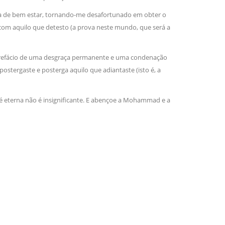
onda de bem estar, tornando-me desafortunado em obter o
) com aquilo que detesto (a prova neste mundo, que será a
sil recebe o ex-ministro das
 República Islâmica do Irã
Abril, o Centro Islâmico no Brasil recebeu em sua
prefácio de uma desgraça permanente e uma condenação
ro das Relações Exteriores da República Islâmica
encontra-se visitando
 postergaste e posterga aquilo que adiantaste (isto é, a
a é eterna não é insignificante. E abençoe a Mohammad e a