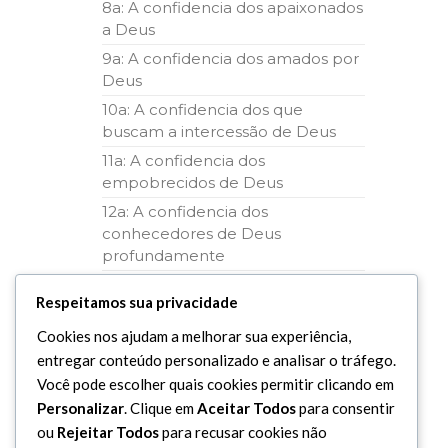
8a: A confidencia dos apaixonados
a Deus
9a: A confidencia dos amados por
Deus
10a: A confidencia dos que
buscam a intercessão de Deus
11a: A confidencia dos
empobrecidos de Deus
12a: A confidencia dos
conhecedores de Deus
profundamente
13a: A confidencia dos invocadores
Respeitamos sua privacidade
de Deus
14a: A confidencia dos fortalecidos
Cookies nos ajudam a melhorar sua experiência,
em Deus
entregar conteúdo personalizado e analisar o tráfego.
Você pode escolher quais cookies permitir clicando em
15a: A confidencia dos
desapegados
Personalizar
. Clique em
Aceitar Todos
para consentir
ou
Rejeitar Todos
para recusar cookies não