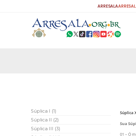
ARRESALA
ARRESAL
25 DE SETEMBRO DE 2010
Carta do Bispo da Flórida ao Pres
Por: Robert Bowan Tradução: Ahmed Ismail (Env
da Igreja Católica, tenente-coronel ex-combaten
verdade ao povo, sr. Presidente, sobre o terrori
terrorismo não
25 DE SETEMBRO DE 2010
As Sementes da Miséria e do Terr
Súplica I (1)
Súplica 
Por: Ahmad Dallal Tradução: Ahmad Ismail Ainda
Súplica II (2)
morte e destruição que abalaram Nova York em 
Sua Súp
ter entrado numa guerra cultural e religiosa de 
Súplica III (3)
01 – Ó m