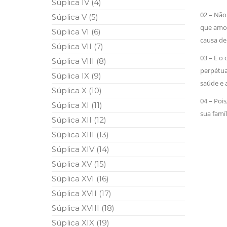
Súplica IV (4)
10 DE NOVEMBRO DE 2013
02 – Nã
Falecimento do Imam Ali Ibn Al-Hu
Súplica V (5)
Em nome de Deus, o Clemente, o Misericordioso!
que amo (
Súplica VI (6)
relembramos o martírio do quarto Imam dos muçu
causa de
Hussein Ibn Ali Ibn Abi Táleb (A.S.), conhecido p
Súplica VII (7)
03 – E o
Súplica VIII (8)
perpétua
Súplica IX (9)
saúde e
Súplica X (10)
04 – Pois
Súplica XI (11)
sua famíl
Súplica XII (12)
Súplica XIII (13)
Súplica XIV (14)
Súplica XV (15)
Súplica XVI (16)
Súplica XVII (17)
Súplica XVIII (18)
Súplica XIX (19)