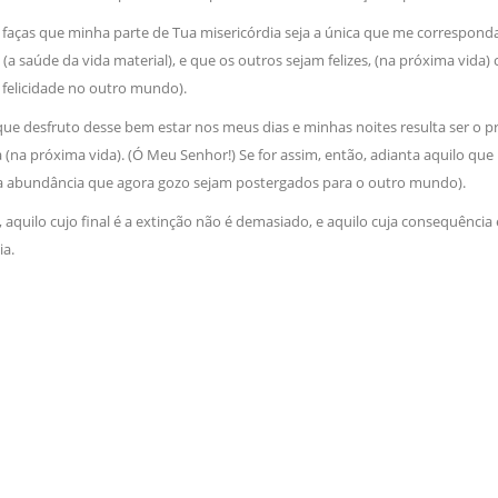
NOTÍCIAS
o faças que minha parte de Tua misericórdia seja a única que me corresp
ssein (A.S.)
3 DE JULHO DE 2014
 Diante da data em que
a saúde da vida material), e que os outros sejam felizes, (na próxima vida
Centro Islâmico no Bra
lmanos, o Imam Ali Ibn Al-
Relações Exteriores da
 felicidade no outro mundo).
or “Zein Al-Ábidin” (Formosura
Na noite da quinta-feira, 03 de 
 que desfruto desse bem estar nos meus dias e minhas noites resulta ser o 
sede, em São Paulo, o ex-minist
do Irã, Sr. Kamal Kharrazi, que 
 (na próxima vida). (Ó Meu Senhor!) Se for assim, então, adianta aquilo que
 a abundância que agora gozo sejam postergados para o outro mundo).
, aquilo cujo final é a extinção não é demasiado, e aquilo cuja consequênci
ia.