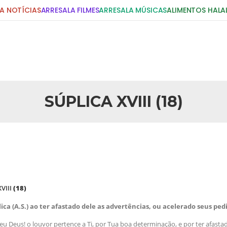
A NOTÍCIAS
ARRESALA FILMES
ARRESALA MÚSICAS
ALIMENTOS HALA
DIGITE E PRESSIONE ENTER!
POSTS RECENTES
SÚPLICA XVIII (18)
25 DE SETEMBRO DE 2010
idente Bush
Necessárias Considera
iada por Robert Bowan, Bispo
Por: Ahmed Ismail Introdução O
te) Senhor presidente: Conte a
considerações do autor sobre o
smo. Se os mitos acerca do
agressão americana ao Afegani
5 DE NOVEMBRO DE 2013
or
Ano Novo Islâmico e I
XVIII
(18)
 aturdido pelas imagens de
Em nome de Deus, O Clemente, O
11 de setembro, o mundo parece
parabeniza a nação islâmica p
lica (A.S.) ao ter afastado dele as advertências, ou acelerado seus ped
magnitude. Mais
Hejrita. Desejamos a todos os 
eu Deus! o louvor pertence a Ti, por Tua boa determinação, e por ter afasta