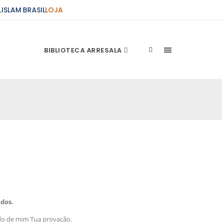
L
ISLAM BRASIL
LOJA
BIBLIOTECA ARRESALA
ções Sobre o Conflito
 presente artigo resume as principais
s atentados de 11 de setembro e a subseqüente
stão. As Raízes do Conflito Os atentados a Nova
nício de Muharam
 Misericordioso! O Centro Islâmico no Brasil
ela chegada no ano novo muçulmano de 1435
idos.
irmãos e irmãs um novo
do de mim Tua provação.