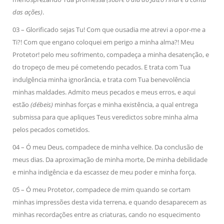
das ações)
.
03 – Glorificado sejas Tu! Com que ousadia me atrevi a opor-me a
Ti?! Com que engano coloquei em perigo a minha alma?! Meu
Protetor! pelo meu sofrimento, compadeça a minha desatenção,
e
do tropeço de meu pé cometendo pecados. E trata com Tua
indulgência minha ignorância, e trata com Tua benevolência
minhas maldades. Admito meus pecados e meus erros, e aqui
estão
(débeis)
minhas forças e minha existência, a qual entrega
submissa para que apliques Teus veredictos sobre minha alma
pelos pecados cometidos.
04 – Ó meu Deus, compadece de minha velhice. Da conclusão de
meus dias. Da aproximação de minha morte, De minha debilidade
e minha indigência e da escassez de meu poder e minha força.
05 – Ó meu Protetor, compadece de mim quando se cortam
minhas impressões desta vida terrena, e quando desaparecem as
minhas recordações entre as criaturas, cando no esquecimento