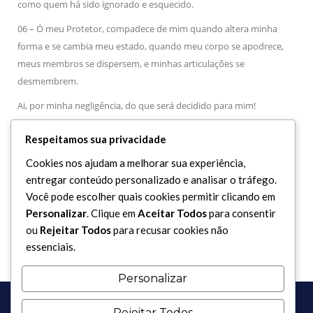
como quem há sido ignorado e esquecido.
06 – Ó meu Protetor, compadece de mim quando altera minha
forma e se cambia meu estado, quando meu corpo se apodrece,
meus membros se dispersem, e minhas articulações se
desmembrem.
Ai, por minha negligência, do que será decidido para mim!
07 – Ó meu Protetor, compadece de mim durante minha
Respeitamos sua privacidade
ressurreição no tempo da minha junta
(no Dia do Juízo Final)
.
Cookies nos ajudam a melhorar sua experiência,
Faz que nesse dia, minha estância seja com Teus amigos íntegros. E
entregar conteúdo personalizado e analisar o tráfego.
o começo de minha marcha para Ti seja com Teus amados. E que
Você pode escolher quais cookies permitir clicando em
minha morada final seja em Tua cercania, ó Senhor dos Universos!
Personalizar
. Clique em
Aceitar Todos
para consentir
ou
Rejeitar Todos
para recusar cookies não
essenciais.
Personalizar
Rejeitar Todos