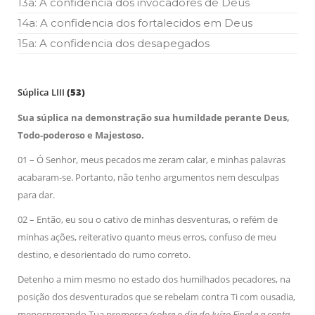
13a: A confidencia dos invocadores de Deus
14a: A confidencia dos fortalecidos em Deus
15a: A confidencia dos desapegados
Súplica LIII
(53)
Sua súplica na demonstração sua humildade perante Deus,
Todo-poderoso e Majestoso.
01 – Ó Senhor, meus pecados me zeram calar, e minhas palavras
acabaram-se. Portanto, não tenho argumentos nem desculpas
para dar.
02 – Então, eu sou o cativo de minhas desventuras, o refém de
minhas ações, reiterativo quanto meus erros, confuso de meu
destino, e desorientado do rumo correto.
Detenho a mim mesmo no estado dos humilhados pecadores, na
posição dos desventurados que se rebelam contra Ti com ousadia,
menosprezando Tua promessa
(sobre o dia do Juízo Final e a conta