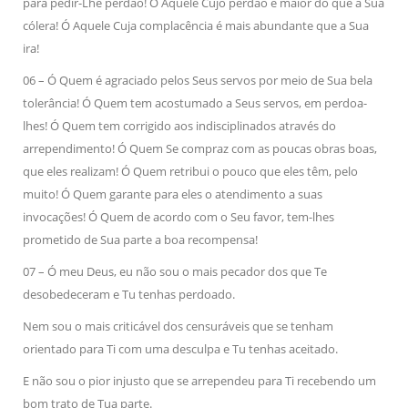
para pedir-Lhe perdão! Ó Aquele Cujo perdão é maior do que a Sua
cólera! Ó Aquele Cuja complacência é mais abundante que a Sua
ira!
06 – Ó Quem é agraciado pelos Seus servos por meio de Sua bela
tolerância! Ó Quem tem acostumado a Seus servos, em perdoa-
lhes! Ó Quem tem corrigido aos indisciplinados através do
arrependimento! Ó Quem Se compraz com as poucas obras boas,
que eles realizam! Ó Quem retribui o pouco que eles têm, pelo
muito! Ó Quem garante para eles o atendimento a suas
invocações! Ó Quem de acordo com o Seu favor, tem-lhes
prometido de Sua parte a boa recompensa!
07 – Ó meu Deus, eu não sou o mais pecador dos que Te
desobedeceram e Tu tenhas perdoado.
Nem sou o mais criticável dos censuráveis que se tenham
orientado para Ti com uma desculpa e Tu tenhas aceitado.
E não sou o pior injusto que se arrependeu para Ti recebendo um
bom trato de Tua parte.