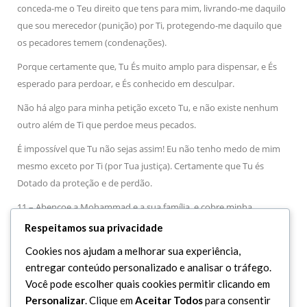
conceda-me o Teu direito que tens para mim, livrando-me daquilo
que sou merecedor (punição) por Ti, protegendo-me daquilo que
os pecadores temem (condenações).
Porque certamente que, Tu És muito amplo para dispensar, e És
esperado para perdoar, e És conhecido em desculpar.
Não há algo para minha petição exceto Tu, e não existe nenhum
outro além de Ti que perdoe meus pecados.
É impossível que Tu não sejas assim! Eu não tenho medo de mim
mesmo exceto por Ti (por Tua justiça). Certamente que Tu és
Dotado da proteção e de perdão.
11 – Abençoe a Mohammad e a sua família, e cobre minha
necessidade, concede-me meu pedido, perdoa meu pecado, e
Respeitamos sua privacidade
assegure a tranquilidade do meu coração.
Cookies nos ajudam a melhorar sua experiência,
Porque Tu És Poderosíssimo sobre todas as coisas, e isto que Te
entregar conteúdo personalizado e analisar o tráfego.
peço é algo sereno para Ti. Amém, oh Senhor do universo!
Você pode escolher quais cookies permitir clicando em
Personalizar
. Clique em
Aceitar Todos
para consentir