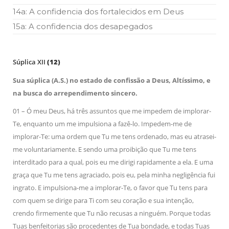
14a: A confidencia dos fortalecidos em Deus
15a: A confidencia dos desapegados
Súplica XII
(12)
Sua súplica (A.S.) no estado de confissão a Deus, Altíssimo, e
na busca do arrependimento sincero.
01 – Ó meu Deus, há três assuntos que me impedem de implorar-
Te, enquanto um me impulsiona a fazê-lo. Impedem-me de
implorar-Te: uma ordem que Tu me tens ordenado, mas eu atrasei-
me voluntariamente. E sendo uma proibição que Tu me tens
interditado para a qual, pois eu me dirigi rapidamente a ela. E uma
graça que Tu me tens agraciado, pois eu, pela minha negligência fui
ingrato. E impulsiona-me a implorar-Te, o favor que Tu tens para
com quem se dirige para Ti com seu coração e sua intenção,
crendo firmemente que Tu não recusas a ninguém. Porque todas
Tuas benfeitorias são procedentes de Tua bondade, e todas Tuas