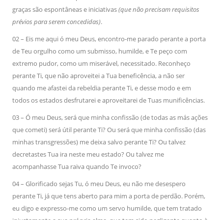
graças são espontâneas e iniciativas
(que não precisam requisitos
prévios para serem concedidas)
.
02 – Eis me aqui ó meu Deus, encontro-me parado perante a porta
de Teu orgulho como um submisso, humilde, e Te peço com
extremo pudor, como um miserável, necessitado. Reconheço
perante Ti, que não aproveitei a Tua beneficência, a não ser
quando me afastei da rebeldia perante Ti, e desse modo e em
todos os estados desfrutarei e aproveitarei de Tuas munificências.
03 – Ó meu Deus, será que minha confissão (de todas as más ações
que cometi) será útil perante Ti? Ou será que minha confissão (das
minhas transgressões) me deixa salvo perante Ti? Ou talvez
decretastes Tua ira neste meu estado? Ou talvez me
acompanhasse Tua raiva quando Te invoco?
04 – Glorificado sejas Tu, ó meu Deus, eu não me desespero
perante Ti, já que tens aberto para mim a porta de perdão. Porém,
eu digo e expresso-me como um servo humilde, que tem tratado