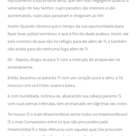
injustamente a sua própria alma, que tem sido negligente quanto à
veneração do Seu Senhor, cujos pecados são imensos e vão
aumentando, cujos dias passaram e chegaram ao fim.
Assim! Quando observa que o tempo da sua oportunidade (para
fazer boas ações) terminou, e que a fim da idade acabou. Assim, ele
está convicto de que não há refúgio para ele além de Ti, e também
não existe para ele nenhuma fuga além de Ti.
05 – Depois, dirigiu-se para Ti com a intenção de arrepender-se
sinceramente.
Então, levantou-se perante Ti com um coração puro e sério, e Te
invocou com voz triste, suave e baixa.
E com humildade, inclinou-se, abaixando sua cabeça perante Ti,
com suas pernas trêmulas, tem encharcado em lágrimas seu rosto.
Te invoca: Ó o mais Misericordioso entre todos os misericordiosos!
Ó o mais Compassivo entre os que são procurados pela
misericórdia! Ó o Mais Afetuoso com aqueles que Lhe procuram