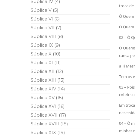
Súplica IV (4)
10 DE NOVEMBRO DE 2013
troca de 
Falecimento do Imam Ali Ibn Al-Hu
Súplica V (5)
Em nome de Deus, o Clemente, o Misericordioso!
Ó Quem t
Súplica VI (6)
relembramos o martírio do quarto Imam dos muçu
Hussein Ibn Ali Ibn Abi Táleb (A.S.), conhecido p
Ó Quem 
Súplica VII (7)
Súplica VIII (8)
02 – Ó Q
Súplica IX (9)
Ó Quem!
Súplica X (10)
cansa pel
Súplica XI (11)
a Ti Mesm
Súplica XII (12)
Tem os es
Súplica XIII (13)
03 – Poi
Súplica XIV (14)
cobrir s
Súplica XV (15)
Em troca
Súplica XVI (16)
necessida
Súplica XVII (17)
04 – Ó 
Súplica XVIII (18)
minhas r
Súplica XIX (19)