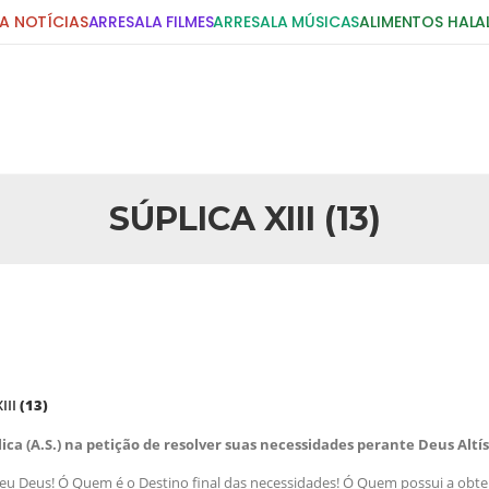
A NOTÍCIAS
ARRESALA FILMES
ARRESALA MÚSICAS
ALIMENTOS HALA
DIGITE E PRESSIONE ENTER!
POSTS RECENTES
SÚPLICA XIII (13)
25 DE SETEMBRO DE 2010
idente Bush
Necessárias Considera
iada por Robert Bowan, Bispo
Por: Ahmed Ismail Introdução O
te) Senhor presidente: Conte a
considerações do autor sobre o
smo. Se os mitos acerca do
agressão americana ao Afegani
5 DE NOVEMBRO DE 2013
or
Ano Novo Islâmico e I
XIII
(13)
 aturdido pelas imagens de
Em nome de Deus, O Clemente, O
11 de setembro, o mundo parece
parabeniza a nação islâmica p
lica (A.S.) na petição de resolver suas necessidades perante Deus Altí
magnitude. Mais
Hejrita. Desejamos a todos os 
meu Deus! Ó Quem é o Destino final das necessidades! Ó Quem possui a obt