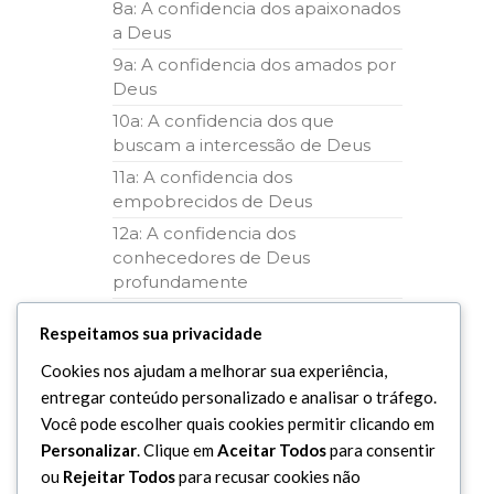
8a: A confidencia dos apaixonados
a Deus
9a: A confidencia dos amados por
Deus
10a: A confidencia dos que
buscam a intercessão de Deus
11a: A confidencia dos
empobrecidos de Deus
12a: A confidencia dos
conhecedores de Deus
profundamente
13a: A confidencia dos invocadores
Respeitamos sua privacidade
de Deus
14a: A confidencia dos fortalecidos
Cookies nos ajudam a melhorar sua experiência,
em Deus
entregar conteúdo personalizado e analisar o tráfego.
Você pode escolher quais cookies permitir clicando em
15a: A confidencia dos
desapegados
Personalizar
. Clique em
Aceitar Todos
para consentir
ou
Rejeitar Todos
para recusar cookies não