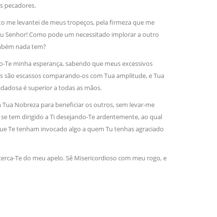
os pecadores.
xito me levantei de meus tropeços, pela firmeza que me
 meu Senhor! Como pode um necessitado implorar a outro
mbém nada tem?
rago-Te minha esperança, sabendo que meus excessivos
jos são escassos comparando-os com Tua amplitude, e Tua
idadosa é superior a todas as mãos.
m Tua Nobreza para beneficiar os outros, sem levar-me
e se tem dirigido a Ti desejando-Te ardentemente, ao qual
 que Te tenham invocado algo a quem Tu tenhas agraciado
acerca-Te do meu apelo. Sê Misericordioso com meu rogo, e