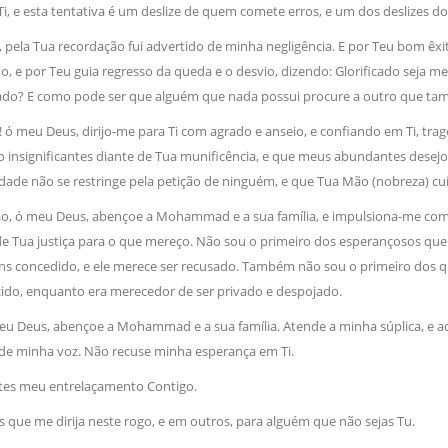
i, e esta tentativa é um deslize de quem comete erros, e um dos deslizes d
, pela Tua recordação fui advertido de minha negligência. E por Teu bom ê
o, e por Teu guia regresso da queda e o desvio, dizendo: Glorificado seja
ado? E como pode ser que alguém que nada possui procure a outro que ta
s! ó meu Deus, dirijo-me para Ti com agrado e anseio, e confiando em Ti, t
̃o insignificantes diante de Tua munificência, e que meus abundantes dese
ade não se restringe pela petição de ninguém, e que Tua Mão (nobreza) cu
ão, ó meu Deus, abençoe a Mohammad e a sua família, e impulsiona-me co
de Tua justiça para o que mereço. Não sou o primeiro dos esperançosos qu
ens concedido, e ele merece ser recusado. Também não sou o primeiro dos
cido, enquanto era merecedor de ser privado e despojado.
meu Deus, abençoe a Mohammad e a sua família. Atende a minha súplica, e 
de minha voz. Não recuse minha esperança em Ti.
es meu entrelaçamento Contigo.
as que me dirija neste rogo, e em outros, para alguém que não sejas Tu.