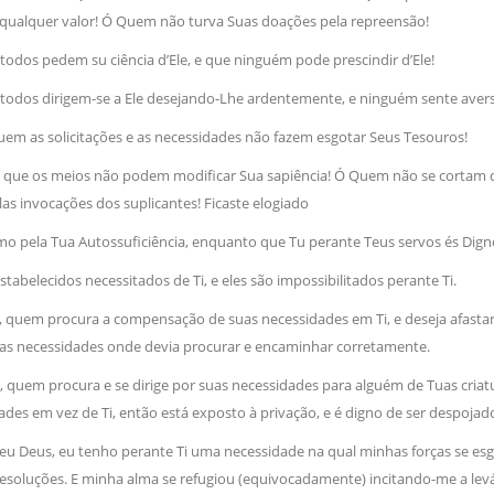
qualquer valor! Ó Quem não turva Suas doações pela repreensão!
NOTÍCIAS
ssein (A.S.)
3 DE JULHO DE 2014
 Diante da data em que
odos pedem su ciência d’Ele, e que ninguém pode prescindir d’Ele!
Centro Islâmico no Bra
lmanos, o Imam Ali Ibn Al-
Relações Exteriores da
or “Zein Al-Ábidin” (Formosura
todos dirigem-se a Ele desejando-Lhe ardentemente, e ninguém sente aversa
Na noite da quinta-feira, 03 de 
sede, em São Paulo, o ex-minist
uem as solicitações e as necessidades não fazem esgotar Seus Tesouros!
do Irã, Sr. Kamal Kharrazi, que 
 que os meios não podem modificar Sua sapiência! Ó Quem não se cortam d
as invocações dos suplicantes! Ficaste elogiado
o pela Tua Autossuficiência, enquanto que Tu perante Teus servos és Digno
tabelecidos necessitados de Ti, e eles são impossibilitados perante Ti.
s, quem procura a compensação de suas necessidades em Ti, e deseja afasta
uas necessidades onde devia procurar e encaminhar corretamente.
, quem procura e se dirige por suas necessidades para alguém de Tuas cria
des em vez de Ti, então está exposto à privação, e é digno de ser despojad
meu Deus, eu tenho perante Ti uma necessidade na qual minhas forças se es
esoluções. E minha alma se refugiou (equivocadamente) incitando-me a leva