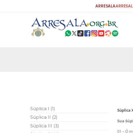
ARRESALA
ARRESAL
25 DE SETEMBRO DE 2010
Carta do Bispo da Flórida ao Pres
Por: Robert Bowan Tradução: Ahmed Ismail (Env
da Igreja Católica, tenente-coronel ex-combaten
verdade ao povo, sr. Presidente, sobre o terrori
terrorismo não
25 DE SETEMBRO DE 2010
As Sementes da Miséria e do Terr
Súplica I (1)
Súplica 
Por: Ahmad Dallal Tradução: Ahmad Ismail Ainda
Súplica II (2)
morte e destruição que abalaram Nova York em 
Sua Súp
ter entrado numa guerra cultural e religiosa de 
Súplica III (3)
01 – Ó 