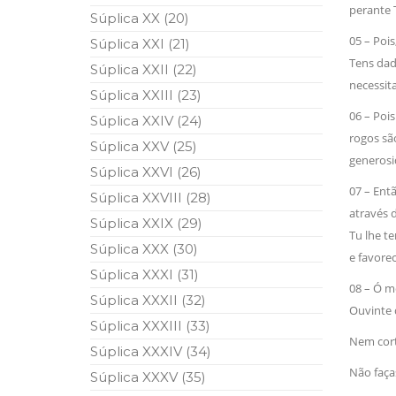
perante T
Súplica XX (20)
05 – Pois
Súplica XXI (21)
Tens dad
Súplica XXII (22)
necessit
Súplica XXIII (23)
06 – Poi
Súplica XXIV (24)
rogos sa
Súplica XXV (25)
generosid
Súplica XXVI (26)
07 – Ent
Súplica XXVIII (28)
através 
Súplica XXIX (29)
Tu lhe t
Súplica XXX (30)
e favore
Súplica XXXI (31)
08 – Ó 
Súplica XXXII (32)
Ouvinte 
Súplica XXXIII (33)
Nem cort
Súplica XXXIV (34)
Não faç
Súplica XXXV (35)