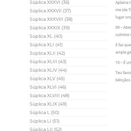
Súplica XXXVI (36)
Aplaina 
me (de Tu
Súplica XXXVII (37)
lugar on
Súplica XXXVIII (38)
09 – Abe
Súplica XXXIX (39)
culmine 
Súplica XL (40)
Súplica XLI (41)
E faz qu
ampla ge
Súplica XLII (42)
Súplica XLIII (43)
10 – É 
Súplica XLIV (44)
Teu favo
Súplica XLV (45)
bênção
Súplica XLVI (46)
Súplica XLVIII (48)
Súplica XLIX (49)
Súplica L (50)
Súplica LI (51)
Súplica LII (52)