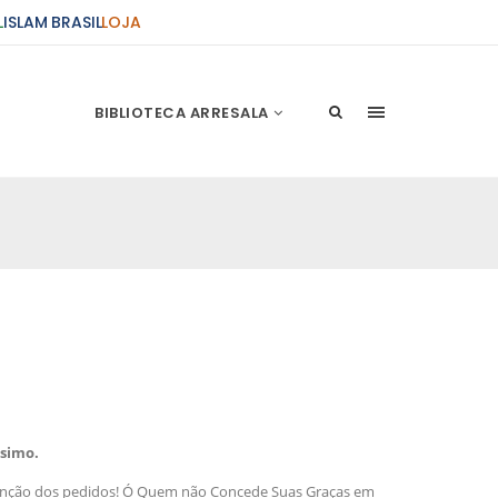
L
ISLAM BRASIL
LOJA
BIBLIOTECA ARRESALA
ções Sobre o Conflito
 presente artigo resume as principais
s atentados de 11 de setembro e a subseqüente
stão. As Raízes do Conflito Os atentados a Nova
nício de Muharam
 Misericordioso! O Centro Islâmico no Brasil
ela chegada no ano novo muçulmano de 1435
ssimo.
irmãos e irmãs um novo
enção dos pedidos! Ó Quem não Concede Suas Graças em