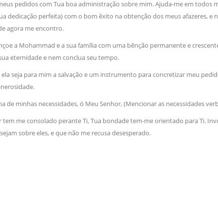
meus pedidos com Tua boa administração sobre mim. Ajuda-me em todos m
a dedicação perfeita) com o bom êxito na obtenção dos meus afazeres, e 
de agora me encontro.
nçoe a Mohammad e a sua família com uma bênção permanente e crescen
sua eternidade e nem conclua seu tempo.
e ela seja para mim a salvação e um instrumento para concretizar meu pedi
nerosidade.
uma de minhas necessidades, ó Meu Senhor, (Mencionar as necessidades verba
r tem me consolado perante Ti, Tua bondade tem-me orientado para Ti. Invo
s sejam sobre eles, e que não me recusa desesperado.