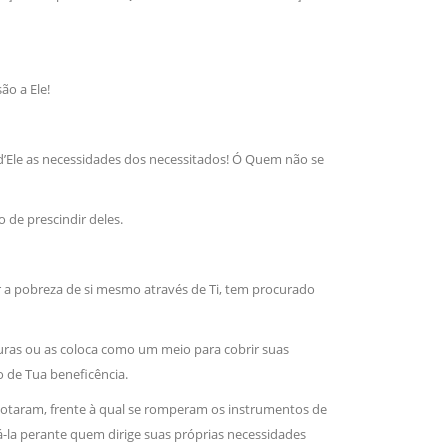
sil recebe o ex-ministro das
 República Islâmica do Irã
̃o a Ele!
Abril, o Centro Islâmico no Brasil recebeu em sua
ro das Relações Exteriores da República Islâmica
encontra-se visitando
’Ele as necessidades dos necessitados! Ó Quem não se
 de prescindir deles.
r a pobreza de si mesmo através de Ti, tem procurado
turas ou as coloca como um meio para cobrir suas
o de Tua beneficência.
gotaram, frente à qual se romperam os instrumentos de
́-la perante quem dirige suas próprias necessidades