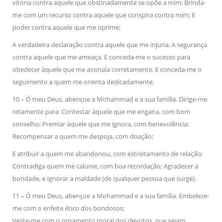
vitória contra aquele que obstinadamente se opõe a mim; Brinda-
me com um recurso contra aquele que conspira contra mim; E
poder contra aquele que me oprime;
A verdadeira declaração contra aquele que me injuria; A segurança
contra aquele que me ameaça. E conceda-me o sucesso para
obedecer àquele que me assinala
corretamente. E conceda-me o
seguimento a quem me orienta dedicadamente.
10 – Ó meu Deus, abençoe a Mohammad e a sua família. Dirige-me
retamente para: Contestar àquele que me engana, com bom
conselho; Premiar àquele que me ignora, com benevolência;
Recompensar a quem me despoja, com doação;
E atribuir a quem me abandonou, com estreitamento de relação;
Contradiga quem me calunie, com boa recordação; Agradecer a
bondade, e ignorar a maldade (de qualquer pessoa que surge).
11 – Ó meu Deus, abençoe a Mohammad e a sua família. Embeleze-
me com o enfeite ético dos bondosos;
Veste-me com o ornamento moral dos devotos, que sejam