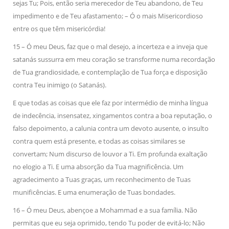
sejas Tu; Pois, então seria merecedor de Teu abandono, de Teu
impedimento e de Teu afastamento; – Ó o mais Misericordioso
entre os que têm misericórdia!
15 – Ó meu Deus, faz que o mal desejo, a incerteza e a inveja que
satanás sussurra em meu coração se transforme numa recordação
de Tua grandiosidade, e contemplação de Tua força e disposição
contra Teu inimigo (o Satanás).
E que todas as coisas que ele faz por intermédio de minha língua
de indecência, insensatez, xingamentos contra a boa reputação, o
falso depoimento, a calunia contra um devoto ausente, o insulto
contra quem está presente, e todas as coisas similares se
convertam; Num discurso de louvor a Ti. Em profunda exaltação
no elogio a Ti. E uma absorção da Tua magnificência. Um
agradecimento a Tuas graças, um reconhecimento de Tuas
munificências. E uma enumeração de Tuas bondades.
16 – Ó meu Deus, abençoe a Mohammad e a sua família. Não
permitas que eu seja oprimido, tendo Tu poder de evitá-lo; Não