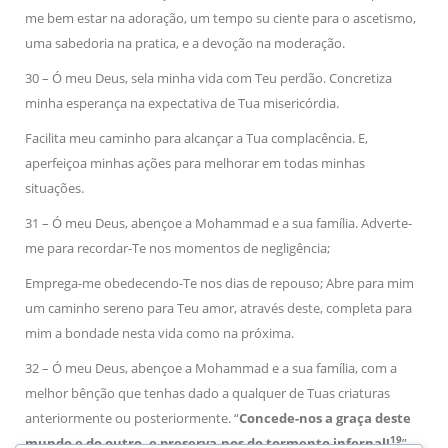
me bem estar na adoração, um tempo su ciente para o ascetismo,
uma sabedoria na pratica, e a devoção na moderação.
30 – Ó meu Deus, sela minha vida com Teu perdão. Concretiza
minha esperança na expectativa de Tua misericórdia.
Facilita meu caminho para alcançar a Tua complacência. E,
aperfeiçoa minhas ações para melhorar em todas minhas
situações.
31 – Ó meu Deus, abençoe a Mohammad e a sua família. Adverte-
me para recordar-Te nos momentos de negligência;
Emprega-me obedecendo-Te nos dias de repouso; Abre para mim
um caminho sereno para Teu amor, através deste, completa para
mim a bondade nesta vida como na próxima.
32 – Ó meu Deus, abençoe a Mohammad e a sua família, com a
melhor bênção que tenhas dado a qualquer de Tuas criaturas
anteriormente ou posteriormente. “
Concede-nos a graça deste
19
mundo e do outro, e preserva-nos do tormento infernal!
”