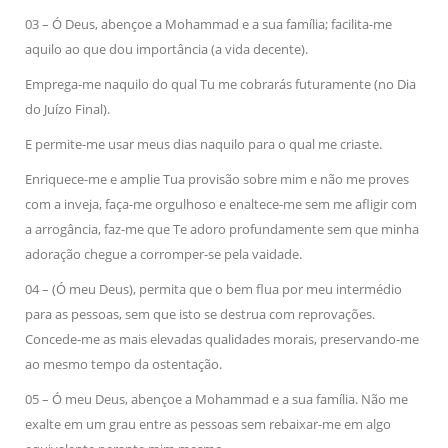
03 – Ó Deus, abençoe a Mohammad e a sua família; facilita-me
aquilo ao que dou importância (a vida decente).
Emprega-me naquilo do qual Tu me cobrarás futuramente (no Dia
do Juízo Final).
E permite-me usar meus dias naquilo para o qual me criaste.
Enriquece-me e amplie Tua provisão sobre mim e não me proves
com a inveja, faça-me orgulhoso e enaltece-me sem me afligir com
a arrogância, faz-me que Te adoro profundamente sem que minha
adoração chegue a corromper-se pela vaidade.
04 – (Ó meu Deus), permita que o bem flua por meu intermédio
para as pessoas, sem que isto se destrua com reprovações.
Concede-me as mais elevadas qualidades morais, preservando-me
ao mesmo tempo da ostentação.
05 – Ó meu Deus, abençoe a Mohammad e a sua família. Não me
exalte em um grau entre as pessoas sem rebaixar-me em algo