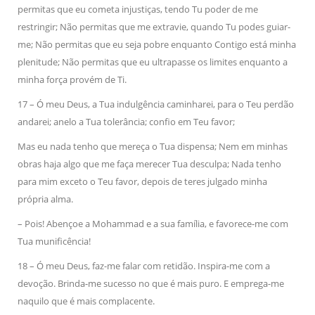
permitas que eu cometa injustiças, tendo Tu poder de me
restringir; Não permitas que me extravie, quando Tu podes guiar-
me; Não permitas que eu seja pobre enquanto Contigo está minha
plenitude; Não permitas que eu ultrapasse os limites enquanto a
minha força
provém de Ti.
17 – Ó meu Deus, a Tua indulgência caminharei, para o Teu perdão
andarei; anelo a Tua tolerância; confio em Teu favor;
Mas eu nada tenho que mereça o Tua dispensa; Nem em minhas
obras haja algo que me faça merecer Tua desculpa; Nada tenho
para mim exceto o Teu favor, depois de teres julgado minha
própria alma.
– Pois! Abençoe a Mohammad e a sua família, e favorece-me com
Tua munificência!
18 – Ó meu Deus, faz-me falar com retidão. Inspira-me com a
devoção. Brinda-me sucesso no que é mais puro. E emprega-me
naquilo que é mais complacente.