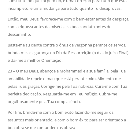
substituto do que foi perdido, e uma correção para tudo que está
incompleto, e uma mudança para tudo quanto Tu desaprovas.
Então, meu Deus, favorece-me com o bem-estar antes da desgraça,
com a riqueza antes da miséria, e a boa conduta antes do
descaminho.
Basta-me su ciente contra o ônus da vergonha perante os servos,
brinda-me a segurança no Dia da Ressurreição (o dia do Juízo Final)
e dai-me a melhor Orientação.
23 – Ó meu Deus, abençoe a Mohammad e a sua família, pela Tua
amabilidade repele o mau que está perante mim. Alimenta-me
pelas Tuas graças. Corrige-me pela Tua nobreza. Cura-me com Tua
perfeita dedicação. Resguarda-me em Teu refúgio. Cubra-me
orgulhosamente pela Tua complacência.
Por fim, brinda-me com o bom êxito fazendo-me seguir os
assuntos mais orientado, e com o bom êxito para ser orientado a
boa obra se me confundem as obras;