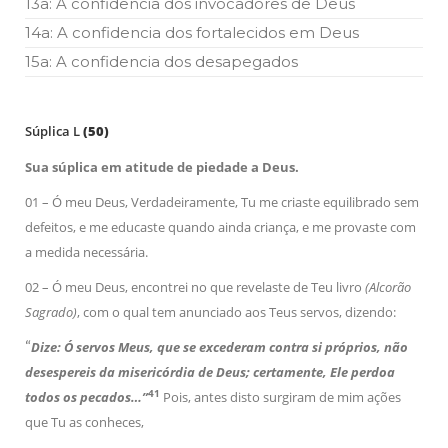
13a: A confidencia dos invocadores de Deus
14a: A confidencia dos fortalecidos em Deus
15a: A confidencia dos desapegados
Súplica L
(50)
Sua súplica em atitude de piedade a Deus.
01 – Ó meu Deus, Verdadeiramente, Tu me criaste equilibrado sem
defeitos, e me educaste quando ainda criança, e me provaste com
a medida necessária.
02 – Ó meu Deus, encontrei no que revelaste de Teu livro
(Alcorão
Sagrado)
, com o qual tem anunciado aos Teus servos, dizendo:
“
Dize: Ó servos Meus, que se excederam contra si próprios, não
desespereis da misericórdia de Deus; certamente, Ele perdoa
41
todos os pecados…”
Pois, antes disto surgiram de mim ações
que Tu as conheces,