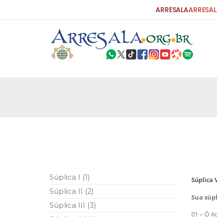
ARRESALA
ARRESAL
25 DE SETEMBRO DE 2010
Carta do Bispo da Flórida ao Pres
Por: Robert Bowan Tradução: Ahmed Ismail (Env
da Igreja Católica, tenente-coronel ex-combaten
verdade ao povo, sr. Presidente, sobre o terrori
terrorismo não
25 DE SETEMBRO DE 2010
As Sementes da Miséria e do Terr
Súplica I (1)
Súplica V
Por: Ahmad Dallal Tradução: Ahmad Ismail Ainda
Súplica II (2)
morte e destruição que abalaram Nova York em 
Sua súp
ter entrado numa guerra cultural e religiosa de 
Súplica III (3)
01 – Ó 