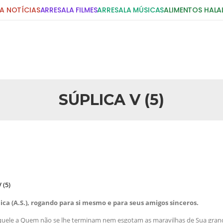
A NOTÍCIAS
ARRESALA FILMES
ARRESALA MÚSICAS
ALIMENTOS HALA
DIGITE E PRESSIONE ENTER!
POSTS RECENTES
SÚPLICA V (5)
25 DE SETEMBRO DE 2010
idente Bush
Necessárias Considera
iada por Robert Bowan, Bispo
Por: Ahmed Ismail Introdução O
te) Senhor presidente: Conte a
considerações do autor sobre o
smo. Se os mitos acerca do
agressão americana ao Afegani
5 DE NOVEMBRO DE 2013
or
Ano Novo Islâmico e I
 (5)
 aturdido pelas imagens de
Em nome de Deus, O Clemente, O
11 de setembro, o mundo parece
parabeniza a nação islâmica p
lica (A.S.), rogando para si mesmo e para seus amigos sinceros.
magnitude. Mais
Hejrita. Desejamos a todos os 
Aquele a Quem não se lhe terminam nem esgotam as maravilhas de Sua grandi