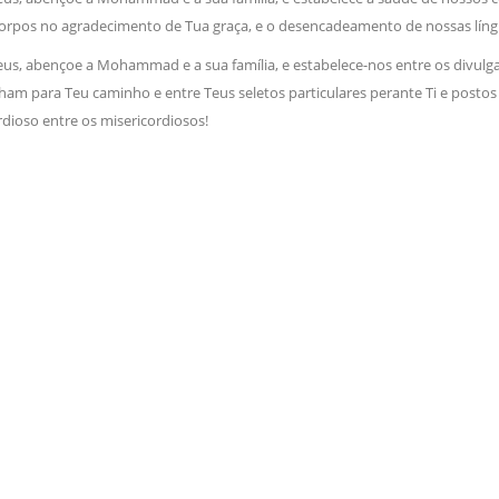
orpos no agradecimento de Tua graça, e o desencadeamento de nossas língua
Deus, abençoe a Mohammad e a sua família, e estabelece-nos entre os divul
am para Teu caminho e entre Teus seletos particulares perante Ti e postos
rdioso entre os misericordiosos!