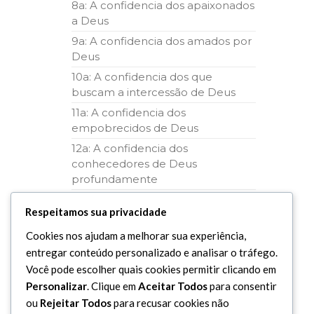
8a: A confidencia dos apaixonados
a Deus
9a: A confidencia dos amados por
Deus
10a: A confidencia dos que
buscam a intercessão de Deus
11a: A confidencia dos
empobrecidos de Deus
12a: A confidencia dos
conhecedores de Deus
profundamente
13a: A confidencia dos invocadores
Respeitamos sua privacidade
de Deus
14a: A confidencia dos fortalecidos
Cookies nos ajudam a melhorar sua experiência,
em Deus
entregar conteúdo personalizado e analisar o tráfego.
Você pode escolher quais cookies permitir clicando em
15a: A confidencia dos
desapegados
Personalizar
. Clique em
Aceitar Todos
para consentir
ou
Rejeitar Todos
para recusar cookies não