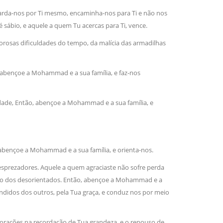
guarda-nos por Ti mesmo, encaminha-nos para Ti e não nos
 sábio, e aquele a quem Tu acercas para Ti, vence.
gorosas dificuldades do tempo, da malícia das armadilhas
 abençoe a Mohammad e a sua família, e faz-nos
ade, Então, abençoe a Mohammad e a sua família, e
 abençoe a Mohammad e a sua família, e orienta-nos.
esprezadores. Aquele a quem agraciaste não sofre perda
̃o dos desorientados. Então, abençoe a Mohammad e a
ndidos dos outros, pela Tua graça, e conduz nos por meio
orações na recordação de Tua grandeza, e o repouso de