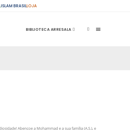
L
ISLAM BRASIL
LOJA
BIBLIOTECA ARRESALA
ções Sobre o Conflito
 presente artigo resume as principais
s atentados de 11 de setembro e a subseqüente
stão. As Raízes do Conflito Os atentados a Nova
nício de Muharam
 Misericordioso! O Centro Islâmico no Brasil
ela chegada no ano novo muçulmano de 1435
irmãos e irmãs um novo
osidade! Abençoe a Mohammad e a sua família (A.S.), e