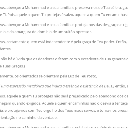
Deus, abençoe a Mohammad e a sua família, e preserva-nos de Tua cólera, 
e Ti, Pois aquele a quem Tu protejas é salvo, aquele a quem Tu encaminhas é
eus, abençoe a Mohammad e a sua família, e proteja-nos das desgraças e ri
nio e da amargura do domínio de um sultão opressor.
eus, certamente quem está independente é pela graça de Teu poder. Então,
entes.
s não há dúvida que os doadores o fazem com o excedente de Tua generosid
 Tuas Graças.)
tamente, os orientados se orientam pela Luz de Teu rosto,
é uma expressão metafórica que indica a essência e existência de Deus.)
então,
Deus, aquele a quem Tu proteges não será prejudicado pelo abandono dos d
negam quando exigidos. Aquele a quem encaminhas não o desvia a tentaça
́lia, e proteja-nos com Teu orgulho dos Teus maus servos, e torna-nos presci
rientação no caminho da verdade.
eus, abençoe a Mohammad e a sua família, e estabelece a saúde de nossos c