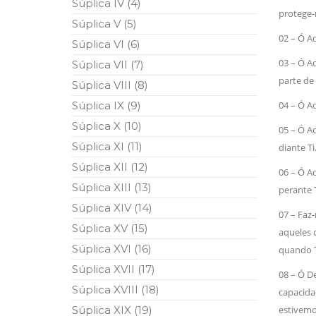
Súplica IV (4)
10 DE NOVEMBRO DE 2013
protege-
Falecimento do Imam Ali Ibn Al-Hu
Súplica V (5)
Em nome de Deus, o Clemente, o Misericordioso!
02 – Ó 
Súplica VI (6)
relembramos o martírio do quarto Imam dos muçu
Hussein Ibn Ali Ibn Abi Táleb (A.S.), conhecido p
03 – Ó A
Súplica VII (7)
parte de 
Súplica VIII (8)
Súplica IX (9)
04 – Ó 
Súplica X (10)
05 – Ó A
Súplica XI (11)
diante Ti
Súplica XII (12)
06 – Ó A
Súplica XIII (13)
perante T
Súplica XIV (14)
07 – Faz
Súplica XV (15)
aqueles 
Súplica XVI (16)
quando T
Súplica XVII (17)
08 – Ó D
Súplica XVIII (18)
capacida
Súplica XIX (19)
estivemo