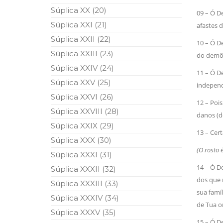
Súplica XX (20)
09 – Ó 
Súplica XXI (21)
afastes d
Súplica XXII (22)
10 – Ó D
Súplica XXIII (23)
do demô
Súplica XXIV (24)
11 – Ó D
Súplica XXV (25)
independ
Súplica XXVI (26)
12 – Poi
Súplica XXVIII (28)
danos (de
Súplica XXIX (29)
13 – Cer
Súplica XXX (30)
(O rosto 
Súplica XXXI (31)
14 – Ó 
Súplica XXXII (32)
dos que 
Súplica XXXIII (33)
sua fami
Súplica XXXIV (34)
de Tua o
Súplica XXXV (35)
15 – Ó D