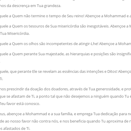
nos da descrença em Tua grandeza.
NOTÍCIAS
ssein (A.S.)
3 DE JULHO DE 2014
 Diante da data em que
Aquele a Quem não termine o tempo de Seu reino! Abençoe a Mohammad e a sua
Centro Islâmico no Bra
lmanos, o Imam Ali Ibn Al-
Relações Exteriores da
or “Zein Al-Ábidin” (Formosura
quele a Quem os tesouros de Sua misericórdia são inesgotáveis. Abençoe a
Na noite da quinta-feira, 03 de 
Tua Misericórdia.
sede, em São Paulo, o ex-minist
do Irã, Sr. Kamal Kharrazi, que 
Aquele a Quem os olhos são incompetentes de atingir-Lhe! Abençoe a Mohamm
quele a Quem perante Sua majestade, as hierarquias e posições são insigni
.
quele, que perante Ele se revelam as essências das intenções e Ditos! Abenc
i.
-nos prescindir da doação dos doadores, através de Tua generosidade, e 
que se afastam de Ti, a ponto tal que não desejemos a ninguém quando Tu
eu favor está conosco.
eus, abençoe a Mohammad e a sua família, e emprega Tua dedicação para nos
de ao nosso favor não contra nós, e nos beneficia quando Tu aproxima de 
s afastados de Ti.