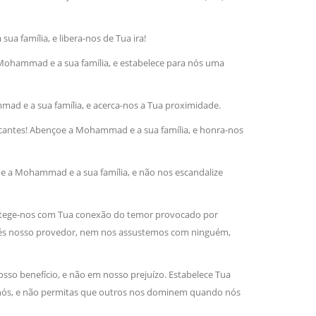
 família, e libera-nos de Tua ira!
sil recebe o ex-ministro das
 República Islâmica do Irã
 Mohammad e a sua família, e estabelece para nós uma
Abril, o Centro Islâmico no Brasil recebeu em sua
ro das Relações Exteriores da República Islâmica
encontra-se visitando
ad e a sua família, e acerca-nos a Tua proximidade.
ficantes! Abençoe a Mohammad e a sua família, e honra-nos
̧oe a Mohammad e a sua família, e não nos escandalize
protege-nos com Tua conexão do temor provocado por
 és nosso provedor, nem nos assustemos com ninguém,
so benefício, e não em nosso prejuízo. Estabelece Tua
nós, e não permitas que outros nos dominem quando nós