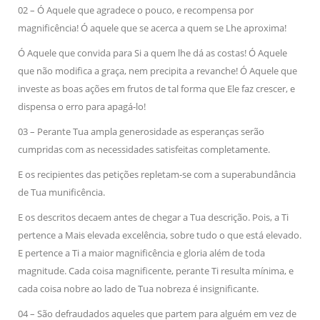
02 – Ó Aquele que agradece o pouco, e recompensa por
magnificência! Ó aquele que se acerca a quem se Lhe aproxima!
Ó Aquele que convida para Si a quem lhe dá as costas! Ó Aquele
que não modifica a graça, nem precipita a revanche! Ó Aquele que
investe as boas ações em frutos de tal forma que Ele faz crescer, e
dispensa o erro para apagá-lo!
03 – Perante Tua ampla generosidade as esperanças serão
cumpridas com as necessidades satisfeitas completamente.
E os recipientes das petições repletam-se com a superabundância
de Tua munificência.
E os descritos decaem antes de chegar a Tua descrição. Pois, a Ti
pertence a Mais elevada excelência, sobre tudo o que está elevado.
E pertence a Ti a maior magnificência e gloria além de toda
magnitude. Cada coisa magnificente, perante Ti resulta mínima, e
cada coisa nobre ao lado de Tua nobreza é insignificante.
04 – São defraudados aqueles que partem para alguém em vez de