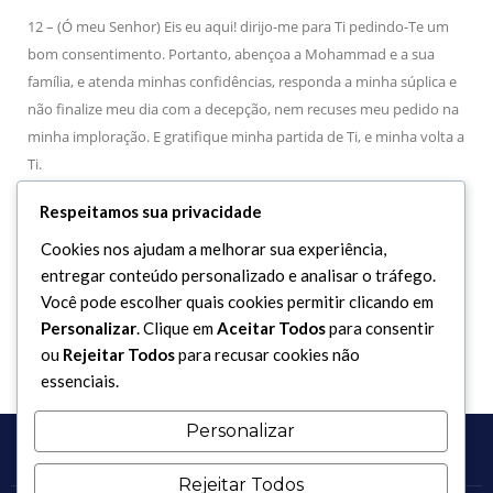
12 – (Ó meu Senhor) Eis eu aqui! dirijo-me para Ti pedindo-Te um
bom consentimento. Portanto, abençoa a Mohammad e a sua
família, e atenda minhas confidências, responda a minha súplica e
não finalize meu dia com a decepção, nem recuses meu pedido na
minha imploração. E gratifique minha partida de Ti, e minha volta a
Ti.
Certamente que Tu não estás em dificuldade para o que desejas,
Respeitamos sua privacidade
nem és incapaz de consentir o que se Te há pedido.
Cookies nos ajudam a melhorar sua experiência,
Tu és Poderoso sobre todas as coisas. E não há força nem poder
entregar conteúdo personalizado e analisar o tráfego.
exceto em Deus, o Altíssimo, o Grandioso.
Você pode escolher quais cookies permitir clicando em
Personalizar
. Clique em
Aceitar Todos
para consentir
ou
Rejeitar Todos
para recusar cookies não
essenciais.
Personalizar
Rejeitar Todos