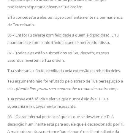
pudessem respeitar e observar Tua ordem.
E Tu concedeste a eles um lapso confiantemente na permanência
de Teu reinado.
06 – Então! Tu selaste com felicidade a quem é digno disso. E Tu
abandonaste com o infortúnio a quem é merecedor disso.
07 – Todos eles estão submetidos ao Teu decreto, os seus
assuntos revertem à Tua ordem.
Tua soberania não foi debilitada pela extensão da rebeldia deles.
Teu argumento não foi refutado pelo atraso de Tua perseguição a
eles,
(dando-lhes prazo, sem empreender a revanche contra eles)
.
Tua prova está sólida e efetiva que nunca é violável. E Tua
soberania é imutavelmente incessante.
08 – O azar infernal pertence àqueles que se desviam de Ti. A
decepção humilhante está para aquele que é decepcionado por Ti.
A maior desventura pertence àquele que é negligente diante da