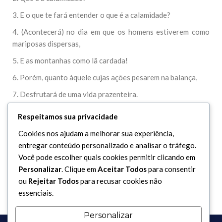
3. E o que te fará entender o que é a calamidade?
4. (Acontecerá) no dia em que os homens estiverem como
mariposas dispersas,
5. E as montanhas como lã cardada!
6. Porém, quanto àquele cujas ações pesarem na balança,
7. Desfrutará de uma vida prazenteira.
8. Em troca, aquele cujas ações forem leves na balança,
Respeitamos sua privacidade
9. Terá como lar um (profundo) precipício.
Cookies nos ajudam a melhorar sua experiência,
10. E o que é que te fará entender o que é isso?
entregar conteúdo personalizado e analisar o tráfego.
Você pode escolher quais cookies permitir clicando em
11. É o fogo ardente!
Personalizar
. Clique em
Aceitar Todos
para consentir
ou
Rejeitar Todos
para recusar cookies não
essenciais.
Personalizar