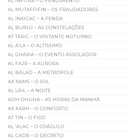
AL INFITAR – O FENDIMENTO
AL MUTAFFIFIN – OS FRAUDADORES
AL INXICAC – A FENDA
AL BURUJ – AS CONSTELAÇÕES
AT TÁRIC – O VISITANTE NOTURNO
AL A’LA – O ALTÍSSIMO
AL GHÁXIA – O EVENTO ASSOLADOR
AL FAJR – A AURORA
AL BÁLAD – A METRÓPOLE
AX XAMS – O SOL
AL LÁIL – A NOITE
ADH DHUHA – AS HORAS DA MANHÃ
AX XARH – O CONFORTO
AT TIN – O FIGO
AL ‘ALAC – O COÁGULO
AL CADR – O DECRETO