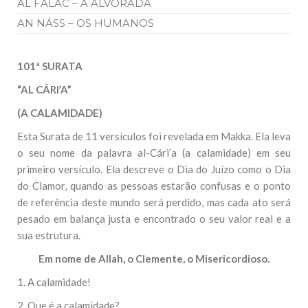
AL FALAC – A ALVORADA
AN NÁSS – OS HUMANOS
101ª SURATA
“AL CÁRI’A”
(A CALAMIDADE)
Esta Surata de 11 versículos foi revelada em Makka. Ela leva
o seu nome da palavra al-Cári’a (a calamidade) em seu
primeiro versículo. Ela descreve o Dia do Juízo como o Dia
do Clamor, quando as pessoas estarão confusas e o ponto
de referência deste mundo será perdido, mas cada ato será
pesado em balança justa e encontrado o seu valor real e a
sua estrutura.
Em nome de Allah, o Clemente, o Misericordioso.
1. A calamidade!
2. Que é a calamidade?