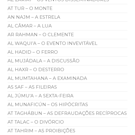
AT TUR – O MONTE
AN NAJM – A ESTRELA
AL CÂMAR – A LUA
AR RAHMAN – O CLEMENTE
AL WAQUI’A – O EVENTO INVEVITÁVEL
AL HADID – O FERRO
AL MUJÁDALA – A DISCUSSÃO
AL HAXR – O DESTERRO
AL MUMTAHANA – A EXAMINADA
AS SAF – AS FILEIRAS
AL JÚMU’A – A SEXTA-FEIRA
AL MUNAFICÚN – OS HIPÓCRITAS
AT TAGHÁBUN – AS DEFRAUDAÇÕES RECÍPROCAS
AT TALAC – O DIVÓRCIO
AT TAHRIM – AS PROIBIÇÕES