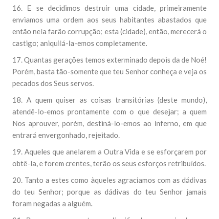
16. E se decidimos destruir uma cidade, primeiramente
enviamos uma ordem aos seus habitantes abastados que
então nela farão corrupção; esta (cidade), então, merecerá o
castigo; aniquilá-la-emos completamente.
17. Quantas gerações temos exterminado depois da de Noé!
Porém, basta tão-somente que teu Senhor conheça e veja os
pecados dos Seus servos.
18. A quem quiser as coisas transitórias (deste mundo),
atendê-lo-emos prontamente com o que desejar; a quem
Nos aprouver, porém, destiná-lo-emos ao inferno, em que
entrará envergonhado, rejeitado.
19. Aqueles que anelarem a Outra Vida e se esforçarem por
obtê-la, e forem crentes, terão os seus esforços retribuídos.
20. Tanto a estes como àqueles agraciamos com as dádivas
do teu Senhor; porque as dádivas do teu Senhor jamais
foram negadas a alguém.