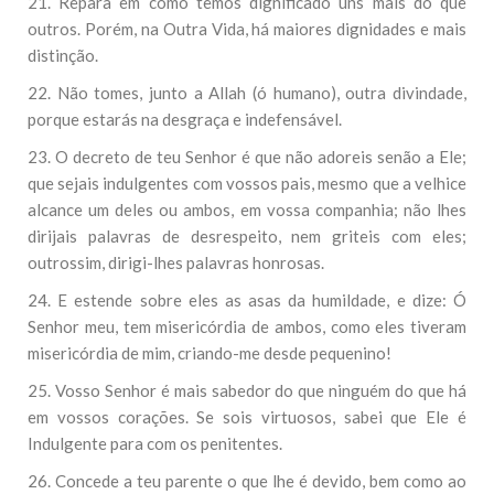
21. Repara em como temos dignificado uns mais do que
outros. Porém, na Outra Vida, há maiores dignidades e mais
distinção.
22. Não tomes, junto a Allah (ó humano), outra divindade,
porque estarás na desgraça e indefensável.
23. O decreto de teu Senhor é que não adoreis senão a Ele;
que sejais indulgentes com vossos pais, mesmo que a velhice
alcance um deles ou ambos, em vossa companhia; não lhes
dirijais palavras de desrespeito, nem griteis com eles;
outrossim, dirigi-lhes palavras honrosas.
24. E estende sobre eles as asas da humildade, e dize: Ó
Senhor meu, tem misericórdia de ambos, como eles tiveram
misericórdia de mim, criando-me desde pequenino!
25. Vosso Senhor é mais sabedor do que ninguém do que há
em vossos corações. Se sois virtuosos, sabei que Ele é
Indulgente para com os penitentes.
26. Concede a teu parente o que lhe é devido, bem como ao