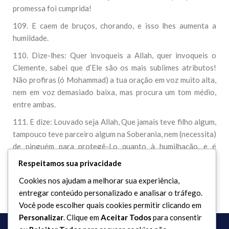
promessa foi cumprida!
109. E caem de bruços, chorando, e isso lhes aumenta a
humildade.
110. Dize-lhes: Quer invoqueis a Allah, quer invoqueis o
Clemente, sabei que d’Ele são os mais sublimes atributos!
Não profiras (ó Mohammad) a tua oração em voz muito alta,
nem em voz demasiado baixa, mas procura um tom médio,
entre ambas.
111. E dize: Louvado seja Allah, Que jamais teve filho algum,
tampouco teve parceiro algum na Soberania, nem (necessita)
de ninguém para protegê-Lo quanto à humilhação, e é
exaltado com toda a magnificência.
Respeitamos sua privacidade
Cookies nos ajudam a melhorar sua experiência,
entregar conteúdo personalizado e analisar o tráfego.
Você pode escolher quais cookies permitir clicando em
Personalizar
. Clique em
Aceitar Todos
para consentir