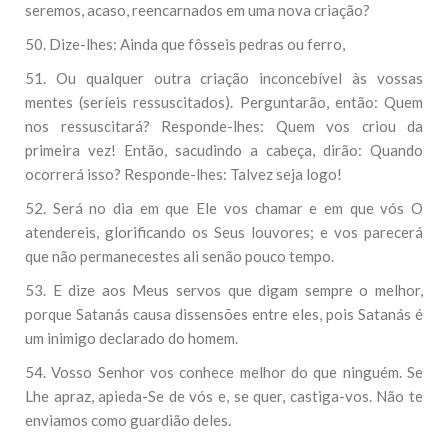
seremos, acaso, reencarnados em uma nova criação?
50. Dize-lhes: Ainda que fôsseis pedras ou ferro,
51. Ou qualquer outra criação inconcebível às vossas
mentes (seríeis ressuscitados). Perguntarão, então: Quem
nos ressuscitará? Responde-lhes: Quem vos criou da
primeira vez! Então, sacudindo a cabeça, dirão: Quando
ocorrerá isso? Responde-lhes: Talvez seja logo!
52. Será no dia em que Ele vos chamar e em que vós O
atendereis, glorificando os Seus louvores; e vos parecerá
que não permanecestes ali senão pouco tempo.
53. E dize aos Meus servos que digam sempre o melhor,
porque Satanás causa dissensões entre eles, pois Satanás é
um inimigo declarado do homem.
54. Vosso Senhor vos conhece melhor do que ninguém. Se
Lhe apraz, apieda-Se de vós e, se quer, castiga-vos. Não te
enviamos como guardião deles.