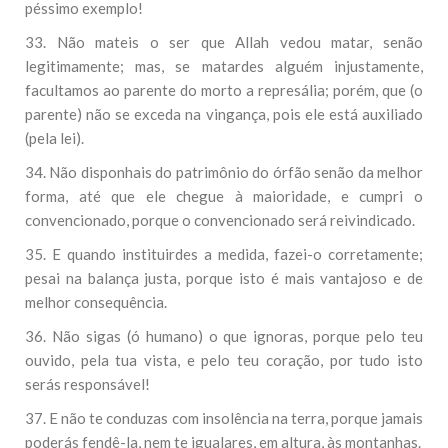
péssimo exemplo!
33. Não mateis o ser que Allah vedou matar, senão
legitimamente; mas, se matardes alguém injustamente,
facultamos ao parente do morto a represália; porém, que (o
parente) não se exceda na vingança, pois ele está auxiliado
(pela lei).
34. Não disponhais do patrimônio do órfão senão da melhor
forma, até que ele chegue à maioridade, e cumpri o
convencionado, porque o convencionado será reivindicado.
35. E quando instituirdes a medida, fazei-o corretamente;
pesai na balança justa, porque isto é mais vantajoso e de
melhor consequência.
36. Não sigas (ó humano) o que ignoras, porque pelo teu
ouvido, pela tua vista, e pelo teu coração, por tudo isto
serás responsável!
37. E não te conduzas com insolência na terra, porque jamais
poderás fendê-la, nem te igualares, em altura, às montanhas.