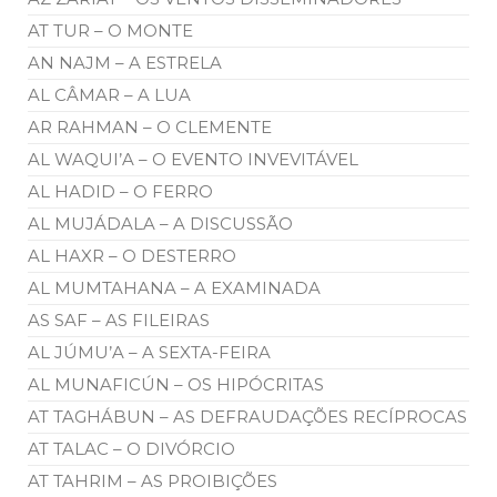
AT TUR – O MONTE
AN NAJM – A ESTRELA
AL CÂMAR – A LUA
AR RAHMAN – O CLEMENTE
AL WAQUI’A – O EVENTO INVEVITÁVEL
AL HADID – O FERRO
AL MUJÁDALA – A DISCUSSÃO
AL HAXR – O DESTERRO
AL MUMTAHANA – A EXAMINADA
AS SAF – AS FILEIRAS
AL JÚMU’A – A SEXTA-FEIRA
AL MUNAFICÚN – OS HIPÓCRITAS
AT TAGHÁBUN – AS DEFRAUDAÇÕES RECÍPROCAS
AT TALAC – O DIVÓRCIO
AT TAHRIM – AS PROIBIÇÕES