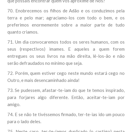
que possais encontrar quem vos aproxime de Nós?
70. Enobrecemos os filhos de Adão e os conduzimos pela
terra e pelo mar; agraciamo-los com todo o bem, e os
preferimos enormemente sobre a maior parte de tudo
quanto criamos.
71. Um dia convocaremos todos os seres humanos, com os
seus (respectivos) imames. E aqueles a quem forem
entregues os seus livros na mão direita, lê-los-ão e não
serão defraudados no mínimo que seja.
72. Porém, quem estiver cego neste mundo estará cego no
Outro, e mais desencaminhado ainda!
73. Se pudessem, afastar-te-iam do que te temos inspirado,
para forjares algo diferente. Então, aceitar-te-iam por
amigo.
74. E se não te tivéssemos firmado, ter-te-ias ido um pouco
para o lado deles.
75. Neste caso, ter-te-íamos duplicado (o castigo) nesta