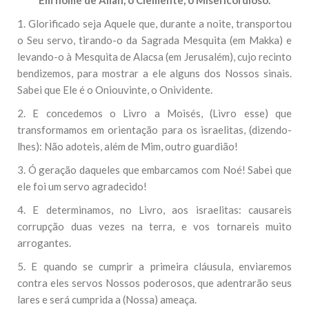
Em nome de Allah, o Clemente, o Misericordioso.
1. Glorificado seja Aquele que, durante a noite, transportou
o Seu servo, tirando-o da Sagrada Mesquita (em Makka) e
levando-o à Mesquita de Alacsa (em Jerusalém), cujo recinto
bendizemos, para mostrar a ele alguns dos Nossos sinais.
Sabei que Ele é o Oniouvinte, o Onividente.
2. E concedemos o Livro a Moisés, (Livro esse) que
transformamos em orientação para os israelitas, (dizendo-
lhes): Não adoteis, além de Mim, outro guardião!
3. Ó geração daqueles que embarcamos com Noé! Sabei que
ele foi um servo agradecido!
4. E determinamos, no Livro, aos israelitas: causareis
corrupção duas vezes na terra, e vos tornareis muito
arrogantes.
5. E quando se cumprir a primeira cláusula, enviaremos
contra eles servos Nossos poderosos, que adentrarão seus
lares e será cumprida a (Nossa) ameaça.