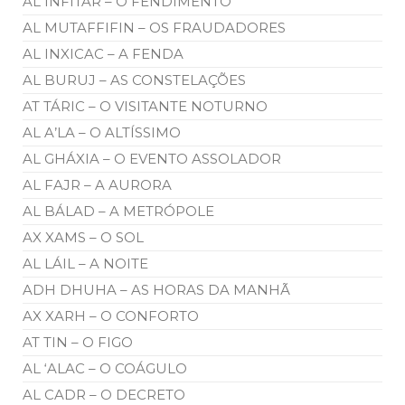
AL INFITAR – O FENDIMENTO
AL MUTAFFIFIN – OS FRAUDADORES
AL INXICAC – A FENDA
AL BURUJ – AS CONSTELAÇÕES
AT TÁRIC – O VISITANTE NOTURNO
AL A’LA – O ALTÍSSIMO
AL GHÁXIA – O EVENTO ASSOLADOR
AL FAJR – A AURORA
AL BÁLAD – A METRÓPOLE
AX XAMS – O SOL
AL LÁIL – A NOITE
ADH DHUHA – AS HORAS DA MANHÃ
AX XARH – O CONFORTO
AT TIN – O FIGO
AL ‘ALAC – O COÁGULO
AL CADR – O DECRETO