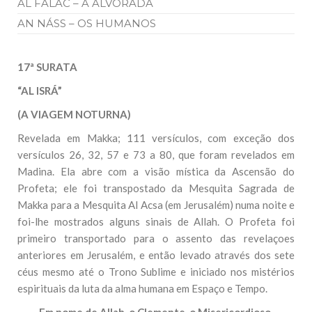
AL FALAC – A ALVORADA
AN NÁSS – OS HUMANOS
17ª SURATA
“AL ISRÁ”
(A VIAGEM NOTURNA)
Revelada em Makka; 111 versículos, com exceção dos
versículos 26, 32, 57 e 73 a 80, que foram revelados em
Madina. Ela abre com a visão mística da Ascensão do
Profeta; ele foi transpostado da Mesquita Sagrada de
Makka para a Mesquita Al Acsa (em Jerusalém) numa noite e
foi-lhe mostrados alguns sinais de Allah. O Profeta foi
primeiro transportado para o assento das revelaçoes
anteriores em Jerusalém, e então levado através dos sete
céus mesmo até o Trono Sublime e iniciado nos mistérios
espirituais da luta da alma humana em Espaço e Tempo.