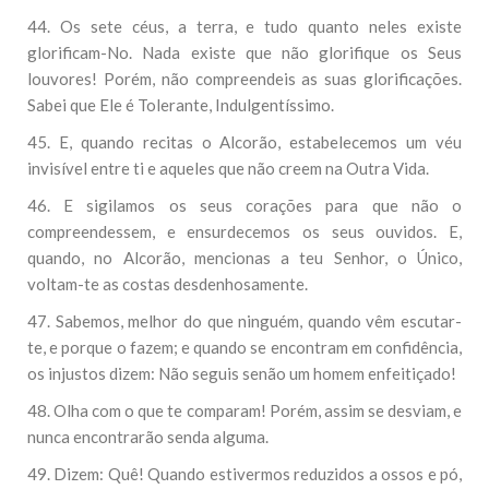
44. Os sete céus, a terra, e tudo quanto neles existe
glorificam-No. Nada existe que não glorifique os Seus
louvores! Porém, não compreendeis as suas glorificações.
Sabei que Ele é Tolerante, Indulgentíssimo.
45. E, quando recitas o Alcorão, estabelecemos um véu
invisível entre ti e aqueles que não creem na Outra Vida.
46. E sigilamos os seus corações para que não o
compreendessem, e ensurdecemos os seus ouvidos. E,
quando, no Alcorão, mencionas a teu Senhor, o Único,
voltam-te as costas desdenhosamente.
47. Sabemos, melhor do que ninguém, quando vêm escutar-
te, e porque o fazem; e quando se encontram em confidência,
os injustos dizem: Não seguis senão um homem enfeitiçado!
48. Olha com o que te comparam! Porém, assim se desviam, e
nunca encontrarão senda alguma.
49. Dizem: Quê! Quando estivermos reduzidos a ossos e pó,