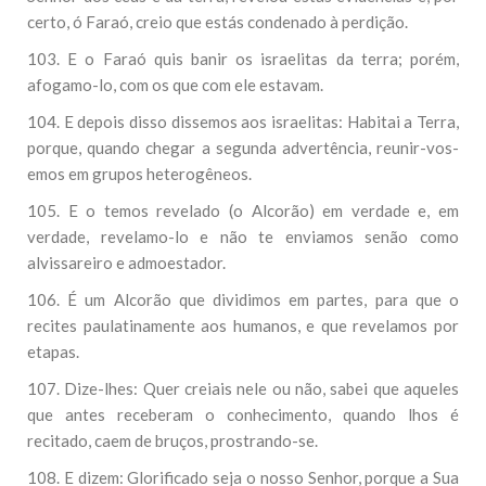
certo, ó Faraó, creio que estás condenado à perdição.
103. E o Faraó quis banir os israelitas da terra; porém,
afogamo-lo, com os que com ele estavam.
104. E depois disso dissemos aos israelitas: Habitai a Terra,
porque, quando chegar a segunda advertência, reunir-vos-
emos em grupos heterogêneos.
105. E o temos revelado (o Alcorão) em verdade e, em
verdade, revelamo-lo e não te enviamos senão como
alvissareiro e admoestador.
106. É um Alcorão que dividimos em partes, para que o
recites paulatinamente aos humanos, e que revelamos por
etapas.
107. Dize-lhes: Quer creiais nele ou não, sabei que aqueles
que antes receberam o conhecimento, quando lhos é
recitado, caem de bruços, prostrando-se.
108. E dizem: Glorificado seja o nosso Senhor, porque a Sua