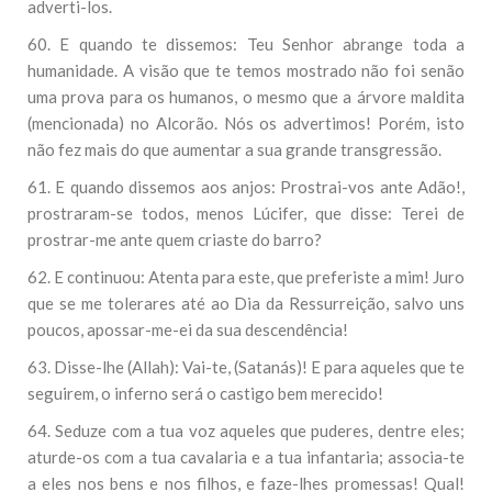
adverti-los.
60. E quando te dissemos: Teu Senhor abrange toda a
humanidade. A visão que te temos mostrado não foi senão
uma prova para os humanos, o mesmo que a árvore maldita
(mencionada) no Alcorão. Nós os advertimos! Porém, isto
não fez mais do que aumentar a sua grande transgressão.
61. E quando dissemos aos anjos: Prostrai-vos ante Adão!,
prostraram-se todos, menos Lúcifer, que disse: Terei de
prostrar-me ante quem criaste do barro?
62. E continuou: Atenta para este, que preferiste a mim! Juro
que se me tolerares até ao Dia da Ressurreição, salvo uns
poucos, apossar-me-ei da sua descendência!
63. Disse-lhe (Allah): Vai-te, (Satanás)! E para aqueles que te
seguirem, o inferno será o castigo bem merecido!
64. Seduze com a tua voz aqueles que puderes, dentre eles;
aturde-os com a tua cavalaria e a tua infantaria; associa-te
a eles nos bens e nos filhos, e faze-lhes promessas! Qual!