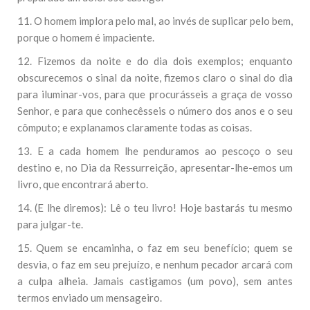
11. O homem implora pelo mal, ao invés de suplicar pelo bem,
porque o homem é impaciente.
12. Fizemos da noite e do dia dois exemplos; enquanto
obscurecemos o sinal da noite, fizemos claro o sinal do dia
para iluminar-vos, para que procurásseis a graça de vosso
Senhor, e para que conhecêsseis o número dos anos e o seu
cômputo; e explanamos claramente todas as coisas.
13. E a cada homem lhe penduramos ao pescoço o seu
destino e, no Dia da Ressurreição, apresentar-lhe-emos um
livro, que encontrará aberto.
14. (E lhe diremos): Lê o teu livro! Hoje bastarás tu mesmo
para julgar-te.
15. Quem se encaminha, o faz em seu benefício; quem se
desvia, o faz em seu prejuízo, e nenhum pecador arcará com
a culpa alheia. Jamais castigamos (um povo), sem antes
termos enviado um mensageiro.