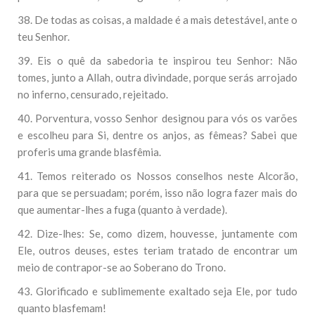
38. De todas as coisas, a maldade é a mais detestável, ante o
teu Senhor.
39. Eis o quê da sabedoria te inspirou teu Senhor: Não
tomes, junto a Allah, outra divindade, porque serás arrojado
no inferno, censurado, rejeitado.
40. Porventura, vosso Senhor designou para vós os varões
e escolheu para Si, dentre os anjos, as fêmeas? Sabei que
proferis uma grande blasfêmia.
41. Temos reiterado os Nossos conselhos neste Alcorão,
para que se persuadam; porém, isso não logra fazer mais do
que aumentar-lhes a fuga (quanto à verdade).
42. Dize-lhes: Se, como dizem, houvesse, juntamente com
Ele, outros deuses, estes teriam tratado de encontrar um
meio de contrapor-se ao Soberano do Trono.
43. Glorificado e sublimemente exaltado seja Ele, por tudo
quanto blasfemam!