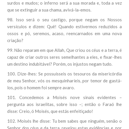
surdos e mudos; o inferno será a sua morada e, toda a vez
que se extinguir a sua chama, avivá-la-emos.
98. Isso será o seu castigo, porque negam os Nossos
versículos e dizem: Quê! Quando estivermos reduzidos a
ossos e pó, seremos, acaso, reencarnados em uma nova
criação?
99. Não reparam em que Allah, Que criou os céus e a terra, é
capaz de criar outros seres semelhantes a eles, e fixar-lhes
um destino indubitável? Porém, os injustos negam tudo.
100. Dize-lhes: Se possuísseis os tesouros da misericórdia
de meu Senhor, vós os mesquinharíeis, por temor de gastá-
los, pois o homem foi sempre avaro.
101. Concedemos a Moisés nove sinais evidentes –
pergunta aos israelitas, sobre isso –; então o Faraó lhe
disse: Creio, ó Moisés, que estás enfeitiçado!
102. Moisés lhe disse: Tu bem sabes que ninguém, senão o
Senhor dos céus e da terra, revelou estas evidências e, por