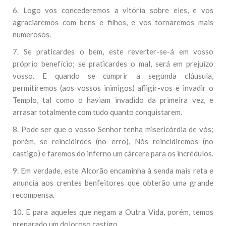
6. Logo vos concederemos a vitória sobre eles, e vos
agraciaremos com bens e filhos, e vos tornaremos mais
numerosos.
7. Se praticardes o bem, este reverter-se-á em vosso
próprio benefício; se praticardes o mal, será em prejuízo
vosso. E quando se cumprir a segunda cláusula,
permitiremos (aos vossos inimigos) afligir-vos e invadir o
Templo, tal como o haviam invadido da primeira vez, e
arrasar totalmente com tudo quanto conquistarem.
8. Pode ser que o vosso Senhor tenha misericórdia de vós;
porém, se reincidirdes (no erro), Nós reincidiremos (no
castigo) e faremos do inferno um cárcere para os incrédulos.
9. Em verdade, este Alcorão encaminha à senda mais reta e
anuncia aos crentes benfeitores que obterão uma grande
recompensa.
10. E para aqueles que negam a Outra Vida, porém, temos
preparado um doloroso castigo.