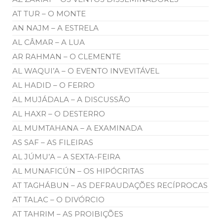
AT TUR – O MONTE
AN NAJM – A ESTRELA
AL CÂMAR – A LUA
AR RAHMAN – O CLEMENTE
AL WAQUI’A – O EVENTO INVEVITÁVEL
AL HADID – O FERRO
AL MUJÁDALA – A DISCUSSÃO
AL HAXR – O DESTERRO
AL MUMTAHANA – A EXAMINADA
AS SAF – AS FILEIRAS
AL JÚMU’A – A SEXTA-FEIRA
AL MUNAFICÚN – OS HIPÓCRITAS
AT TAGHÁBUN – AS DEFRAUDAÇÕES RECÍPROCAS
AT TALAC – O DIVÓRCIO
AT TAHRIM – AS PROIBIÇÕES