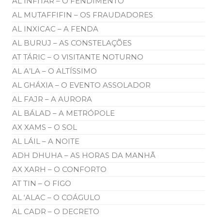
AL INFITAR – O FENDIMENTO
AL MUTAFFIFIN – OS FRAUDADORES
AL INXICAC – A FENDA
AL BURUJ – AS CONSTELAÇÕES
AT TÁRIC – O VISITANTE NOTURNO
AL A’LA – O ALTÍSSIMO
AL GHÁXIA – O EVENTO ASSOLADOR
AL FAJR – A AURORA
AL BÁLAD – A METRÓPOLE
AX XAMS – O SOL
AL LÁIL – A NOITE
ADH DHUHA – AS HORAS DA MANHÃ
AX XARH – O CONFORTO
AT TIN – O FIGO
AL ‘ALAC – O COÁGULO
AL CADR – O DECRETO