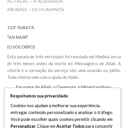
AL FALAC – A ALVORADA
AN NÁSS – OS HUMANOS
110ª SURATA
“AN NASR”
(O SOCORRO)
Esta surata de três versículos foi revelada em Madina cerca
de três meses antes da morte do Mensageiro de Allah. A
vitória é a coroação do serviço não uma ocasião ou júblio.
Toda vitória vem com a ajuda de Allah.
Em nome de Allah, o Clemente, o Misericordioso.
Respeitamos sua privacidade
1. Quando te chegar o socorro de Allah e o triunfo,
Cookies nos ajudam a melhorar sua experiência,
2. E vires entrar a gente, em massa, na religião de Allah,
entregar conteúdo personalizado e analisar o tráfego.
3. Celebra, então, os louvores do teu Senhor, e implora o Seu
Você pode escolher quais cookies permitir clicando em
perdão, porque Ele é Remissório.
Personalizar
. Clique em
Aceitar Todos
para consentir