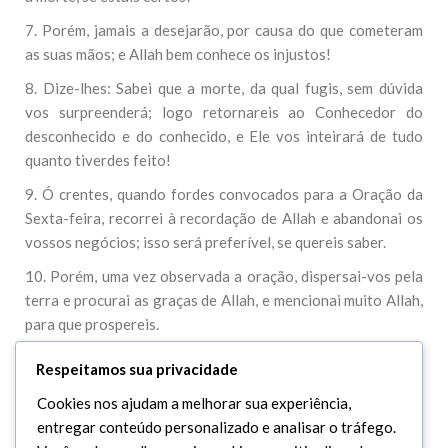
7. Porém, jamais a desejarão, por causa do que cometeram
as suas mãos; e Allah bem conhece os injustos!
8. Dize-lhes: Sabei que a morte, da qual fugis, sem dúvida
vos surpreenderá; logo retornareis ao Conhecedor do
desconhecido e do conhecido, e Ele vos inteirará de tudo
quanto tiverdes feito!
9. Ó crentes, quando fordes convocados para a Oração da
Sexta-feira, recorrei à recordação de Allah e abandonai os
vossos negócios; isso será preferível, se quereis saber.
10. Porém, uma vez observada a oração, dispersai-vos pela
terra e procurai as graças de Allah, e mencionai muito Allah,
para que prospereis.
11. Porém, se ao se depararem com o comércio ou com a
Respeitamos sua privacidade
diversão, se dispersarem, correndo para eles e te deixarem a
Cookies nos ajudam a melhorar sua experiência,
sós, dize-lhes: O que está relacionado com Allah é preferível
entregar conteúdo personalizado e analisar o tráfego.
à diversão e ao comércio, porque Allah é o melhor dos