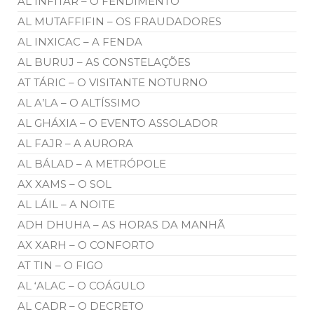
AL INFITAR – O FENDIMENTO
AL MUTAFFIFIN – OS FRAUDADORES
AL INXICAC – A FENDA
AL BURUJ – AS CONSTELAÇÕES
AT TÁRIC – O VISITANTE NOTURNO
AL A’LA – O ALTÍSSIMO
AL GHÁXIA – O EVENTO ASSOLADOR
AL FAJR – A AURORA
AL BÁLAD – A METRÓPOLE
AX XAMS – O SOL
AL LÁIL – A NOITE
ADH DHUHA – AS HORAS DA MANHÃ
AX XARH – O CONFORTO
AT TIN – O FIGO
AL ‘ALAC – O COÁGULO
AL CADR – O DECRETO