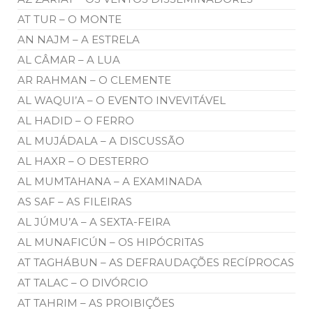
AT TUR – O MONTE
AN NAJM – A ESTRELA
AL CÂMAR – A LUA
AR RAHMAN – O CLEMENTE
AL WAQUI’A – O EVENTO INVEVITÁVEL
AL HADID – O FERRO
AL MUJÁDALA – A DISCUSSÃO
AL HAXR – O DESTERRO
AL MUMTAHANA – A EXAMINADA
AS SAF – AS FILEIRAS
AL JÚMU’A – A SEXTA-FEIRA
AL MUNAFICÚN – OS HIPÓCRITAS
AT TAGHÁBUN – AS DEFRAUDAÇÕES RECÍPROCAS
AT TALAC – O DIVÓRCIO
AT TAHRIM – AS PROIBIÇÕES