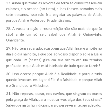
27. Ainda que todas as árvores da terra se convertessem em
cálamos, e o oceano (em tinta), e lhes fossem somados mais
sete oceanos, isso não iria esgotar as palavras de Allah,
porque Allah é Poderoso, Prudentíssimo.
28. A vossa criação e ressurreição não são mais do que (o
são) a de um só ser; sabei que Allah é Oniouvinte,
Onividente.
29. Não tens reparado, acaso, em que Allah insere a noite no
dia e o dia na noite, e que pôs ao vosso dispor o sol e a lua, e
que cada um (destes) gira em sua órbita até um término
prefixado, e que Allah está inteirado de tudo quanto fazeis?
30. Isso ocorre porque Allah é a Realidade, e porque tudo
quanto invocam, em lugar d’Ele, é a falsidade, e porque Allah
é o Grandioso, o Altíssimo.
31. Não reparas, acaso, nos navios, que singram os mares
pela graça de Allah, para mostrar-vos algo dos Seus sinais?
Sabei que nisto há indícios para o perseverante, agradecido.