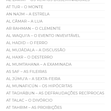
AT TUR – O MONTE
AN NAJM – A ESTRELA
AL CÂMAR – A LUA
AR RAHMAN – O CLEMENTE
AL WAQUI’A – O EVENTO INVEVITÁVEL
AL HADID – O FERRO
AL MUJÁDALA – A DISCUSSÃO
AL HAXR – O DESTERRO
AL MUMTAHANA – A EXAMINADA
AS SAF – AS FILEIRAS
AL JÚMU’A – A SEXTA-FEIRA
AL MUNAFICÚN – OS HIPÓCRITAS
AT TAGHÁBUN – AS DEFRAUDAÇÕES RECÍPROCAS
AT TALAC – O DIVÓRCIO
AT TAHRIM – AS PROIBIÇÕES