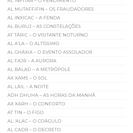
AL INFITAR – O FENDIMENTO
AL MUTAFFIFIN – OS FRAUDADORES
AL INXICAC – A FENDA
AL BURUJ – AS CONSTELAÇÕES
AT TÁRIC – O VISITANTE NOTURNO
AL A’LA – O ALTÍSSIMO
AL GHÁXIA – O EVENTO ASSOLADOR
AL FAJR – A AURORA
AL BÁLAD – A METRÓPOLE
AX XAMS – O SOL
AL LÁIL – A NOITE
ADH DHUHA – AS HORAS DA MANHÃ
AX XARH – O CONFORTO
AT TIN – O FIGO
AL ‘ALAC – O COÁGULO
AL CADR – O DECRETO