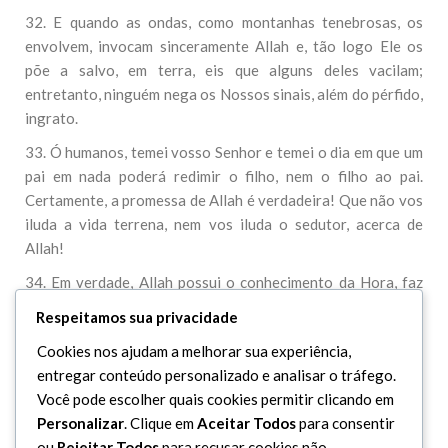
32. E quando as ondas, como montanhas tenebrosas, os
envolvem, invocam sinceramente Allah e, tão logo Ele os
põe a salvo, em terra, eis que alguns deles vacilam;
entretanto, ninguém nega os Nossos sinais, além do pérfido,
ingrato.
33. Ó humanos, temei vosso Senhor e temei o dia em que um
pai em nada poderá redimir o filho, nem o filho ao pai.
Certamente, a promessa de Allah é verdadeira! Que não vos
iluda a vida terrena, nem vos iluda o sedutor, acerca de
Allah!
34. Em verdade, Allah possui o conhecimento da Hora, faz
descer a chuva e conhece o que encerram os ventres
Respeitamos sua privacidade
maternos. Nenhum ser sabe o que ganhará amanhã,
Cookies nos ajudam a melhorar sua experiência,
tampouco nenhum ser saberá em que terra morrerá, porque
entregar conteúdo personalizado e analisar o tráfego.
(só) Allah é Sapiente, Inteiradíssimo!
Você pode escolher quais cookies permitir clicando em
Personalizar
. Clique em
Aceitar Todos
para consentir
ou
Rejeitar Todos
para recusar cookies não