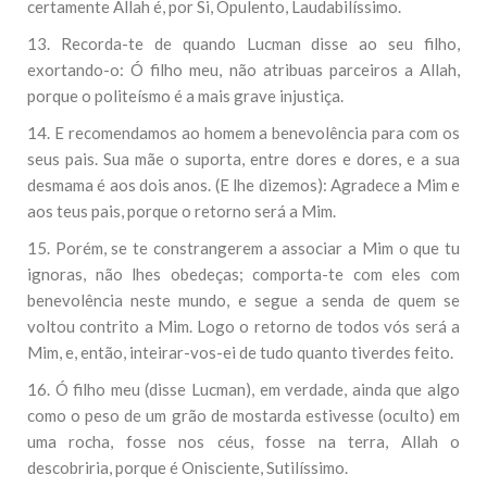
certamente Allah é, por Si, Opulento, Laudabilíssimo.
13. Recorda-te de quando Lucman disse ao seu filho,
exortando-o: Ó filho meu, não atribuas parceiros a Allah,
porque o politeísmo é a mais grave injustiça.
14. E recomendamos ao homem a benevolência para com os
seus pais. Sua mãe o suporta, entre dores e dores, e a sua
desmama é aos dois anos. (E lhe dizemos): Agradece a Mim e
aos teus pais, porque o retorno será a Mim.
15. Porém, se te constrangerem a associar a Mim o que tu
ignoras, não lhes obedeças; comporta-te com eles com
benevolência neste mundo, e segue a senda de quem se
voltou contrito a Mim. Logo o retorno de todos vós será a
Mim, e, então, inteirar-vos-ei de tudo quanto tiverdes feito.
16. Ó filho meu (disse Lucman), em verdade, ainda que algo
como o peso de um grão de mostarda estivesse (oculto) em
uma rocha, fosse nos céus, fosse na terra, Allah o
descobriria, porque é Onisciente, Sutilíssimo.