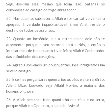
Segui-los-iam eles, mesmo que (com isso) Satanás os
convidasse ao castigo do fogo abrasador?
22. Mas quem se submeter a Allah e for caritativo ver-se-á
apegado à verdade inquebrantável. E em Allah reside o
destino de todos os assuntos.
23. Quanto ao incrédulo, que a incredulidade dele não te
atormente, porque o seu retorno será a Nós, e então o
inteiraremos de tudo quanto tiver feito; Allah é Conhecedor
das intimidades dos corações.
24. Agraciá-los-emos um pouco; então, lhes infligiremos um
severo castigo.
25. E se lhes perguntares quem criou os céus e a terra, dirão:
Allah! Dize: Louvado seja Allah! Porém, a maioria dos
homens o ignora.
26. A Allah pertence tudo quanto há nos céus e na terra,
porque Allah é o Opulento, o Laudabilíssimo!