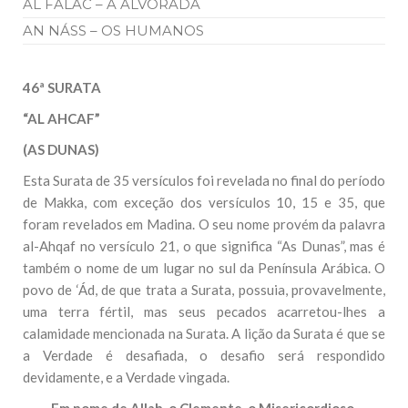
AL FALAC – A ALVORADA
AN NÁSS – OS HUMANOS
46ª SURATA
“AL AHCAF”
(AS DUNAS)
Esta Surata de 35 versículos foi revelada no final do período
de Makka, com exceção dos versículos 10, 15 e 35, que
foram revelados em Madina. O seu nome provém da palavra
al-Ahqaf no versículo 21, o que significa “As Dunas”, mas é
também o nome de um lugar no sul da Península Arábica. O
povo de ‘Ád, de que trata a Surata, possuia, provavelmente,
uma terra fértil, mas seus pecados acarretou-lhes a
calamidade mencionada na Surata. A lição da Surata é que se
a Verdade é desafiada, o desafio será respondido
devidamente, e a Verdade vingada.