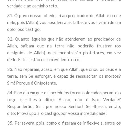
verdade e ao caminho reto.
31. Ó povo nosso, obedecei ao predicador de Allah e crede
nele, pois (Allah) vos absolverá as faltas e vos livrará de um
doloroso castigo.
32. Quanto àqueles que não atenderem ao predicador de
Allah, saibam que na terra não poderão frustrar (os
desígnios de Allah), nem encontrarão protetores, em vez
d’Ele. Estes estão em um evidente erro.
33. Não reparam, acaso, em que Allah, que criou os céus e a
terra, sem Se esforçar, é capaz de ressuscitar os mortos?
Sim! Porque é Onipotente.
34. E no dia em que os incrédulos forem colocados perante o
fogo (ser-lhes-á dito): Acaso, não é isto Verdade?
Responderão: Sim, por nosso Senhor! Ser-lhes-á, então,
dito: Provai, pois, o castigo, por vossa incredulidade!
35. Persevera, pois, como o fizeram os inflexíveis, entre os