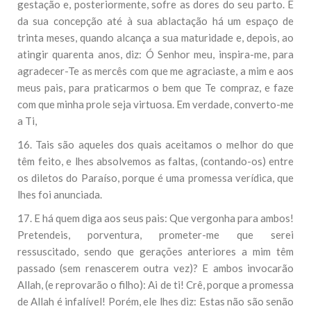
gestação e, posteriormente, sofre as dores do seu parto. E
da sua concepção até à sua ablactação há um espaço de
trinta meses, quando alcança a sua maturidade e, depois, ao
atingir quarenta anos, diz: Ó Senhor meu, inspira-me, para
agradecer-Te as mercês com que me agraciaste, a mim e aos
meus pais, para praticarmos o bem que Te compraz, e faze
com que minha prole seja virtuosa. Em verdade, converto-me
a Ti,
16. Tais são aqueles dos quais aceitamos o melhor do que
têm feito, e lhes absolvemos as faltas, (contando-os) entre
os diletos do Paraíso, porque é uma promessa verídica, que
lhes foi anunciada.
17. E há quem diga aos seus pais: Que vergonha para ambos!
Pretendeis, porventura, prometer-me que serei
ressuscitado, sendo que gerações anteriores a mim têm
passado (sem renascerem outra vez)? E ambos invocarão
Allah, (e reprovarão o filho): Ai de ti! Crê, porque a promessa
de Allah é infalível! Porém, ele lhes diz: Estas não são senão