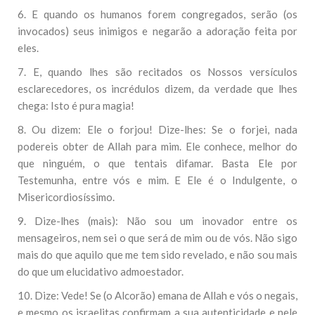
6. E quando os humanos forem congregados, serão (os
invocados) seus inimigos e negarão a adoração feita por
eles.
7. E, quando lhes são recitados os Nossos versículos
esclarecedores, os incrédulos dizem, da verdade que lhes
chega: Isto é pura magia!
8. Ou dizem: Ele o forjou! Dize-lhes: Se o forjei, nada
podereis obter de Allah para mim. Ele conhece, melhor do
que ninguém, o que tentais difamar. Basta Ele por
Testemunha, entre vós e mim. E Ele é o Indulgente, o
Misericordiosíssimo.
9. Dize-lhes (mais): Não sou um inovador entre os
mensageiros, nem sei o que será de mim ou de vós. Não sigo
mais do que aquilo que me tem sido revelado, e não sou mais
do que um elucidativo admoestador.
10. Dize: Vede! Se (o Alcorão) emana de Allah e vós o negais,
e mesmo os israelitas confirmam a sua autenticidade e nele