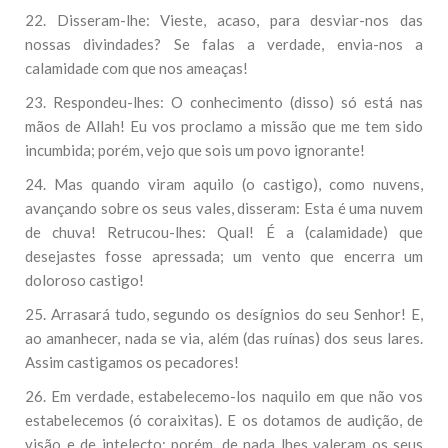
22. Disseram-lhe: Vieste, acaso, para desviar-nos das
nossas divindades? Se falas a verdade, envia-nos a
calamidade com que nos ameaças!
23. Respondeu-lhes: O conhecimento (disso) só está nas
mãos de Allah! Eu vos proclamo a missão que me tem sido
incumbida; porém, vejo que sois um povo ignorante!
24. Mas quando viram aquilo (o castigo), como nuvens,
avançando sobre os seus vales, disseram: Esta é uma nuvem
de chuva! Retrucou-lhes: Qual! É a (calamidade) que
desejastes fosse apressada; um vento que encerra um
doloroso castigo!
25. Arrasará tudo, segundo os desígnios do seu Senhor! E,
ao amanhecer, nada se via, além (das ruínas) dos seus lares.
Assim castigamos os pecadores!
26. Em verdade, estabelecemo-los naquilo em que não vos
estabelecemos (ó coraixitas). E os dotamos de audição, de
visão e de intelecto; porém, de nada lhes valeram os seus