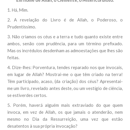
Em nome de Allah, o Clemente, o Misericordioso.
1. Há, Mim.
2. A revelação do Livro é de Allah, o Poderoso, o
Prudentíssimo.
3. Não criamos os céus e a terra e tudo quanto existe entre
ambos, senão com prudência, para um término prefixado.
Mas os incrédulos desdenham as admoestações que lhes são
feitas.
4. Dize-lhes: Porventura, tendes reparado nos que invocais,
em lugar de Allah? Mostrai-me o que têm criado na terra!
Têm participado, acaso, (da criação) dos céus? Apresentai-
me um livro, revelado antes deste, ou um vestígio de ciência,
se estiverdes certos.
5. Porém, haverá alguém mais extraviado do que quem
invoca, em vez de Allah, os que jamais o atenderão, nem
mesmo no Dia da Ressurreição, uma vez que estão
desatentos à sua própria invocação?