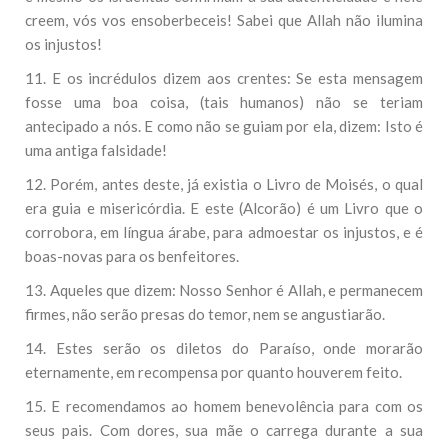
creem, vós vos ensoberbeceis! Sabei que Allah não ilumina
os injustos!
11. E os incrédulos dizem aos crentes: Se esta mensagem
fosse uma boa coisa, (tais humanos) não se teriam
antecipado a nós. E como não se guiam por ela, dizem: Isto é
uma antiga falsidade!
12. Porém, antes deste, já existia o Livro de Moisés, o qual
era guia e misericórdia. E este (Alcorão) é um Livro que o
corrobora, em língua árabe, para admoestar os injustos, e é
boas-novas para os benfeitores.
13. Aqueles que dizem: Nosso Senhor é Allah, e permanecem
firmes, não serão presas do temor, nem se angustiarão.
14. Estes serão os diletos do Paraíso, onde morarão
eternamente, em recompensa por quanto houverem feito.
15. E recomendamos ao homem benevolência para com os
seus pais. Com dores, sua mãe o carrega durante a sua