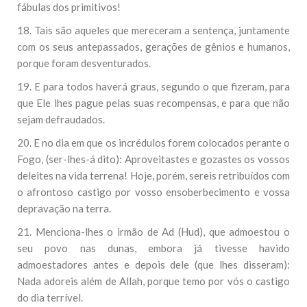
fábulas dos primitivos!
18. Tais são aqueles que mereceram a sentença, juntamente
com os seus antepassados, gerações de gênios e humanos,
porque foram desventurados.
19. E para todos haverá graus, segundo o que fizeram, para
que Ele lhes pague pelas suas recompensas, e para que não
sejam defraudados.
20. E no dia em que os incrédulos forem colocados perante o
Fogo, (ser-lhes-á dito): Aproveitastes e gozastes os vossos
deleites na vida terrena! Hoje, porém, sereis retribuídos com
o afrontoso castigo por vosso ensoberbecimento e vossa
depravação na terra.
21. Menciona-lhes o irmão de Ad (Hud), que admoestou o
seu povo nas dunas, embora já tivesse havido
admoestadores antes e depois dele (que lhes disseram):
Nada adoreis além de Allah, porque temo por vós o castigo
do dia terrível.