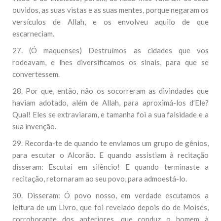
ouvidos, as suas vistas e as suas mentes, porque negaram os
versículos de Allah, e os envolveu aquilo de que
escarneciam.
27. (Ó maquenses) Destruímos as cidades que vos
rodeavam, e lhes diversificamos os sinais, para que se
convertessem.
28. Por que, então, não os socorreram as divindades que
haviam adotado, além de Allah, para aproximá-los d’Ele?
Qual! Eles se extraviaram, e tamanha foi a sua falsidade e a
sua invenção.
29. Recorda-te de quando te enviamos um grupo de gênios,
para escutar o Alcorão. E quando assistiam à recitação
disseram: Escutai em silêncio! E quando terminaste a
recitação, retornaram ao seu povo, para admoestá-lo.
30. Disseram: Ó povo nosso, em verdade escutamos a
leitura de um Livro, que foi revelado depois do de Moisés,
corroborante dos anteriores, que conduz o homem à