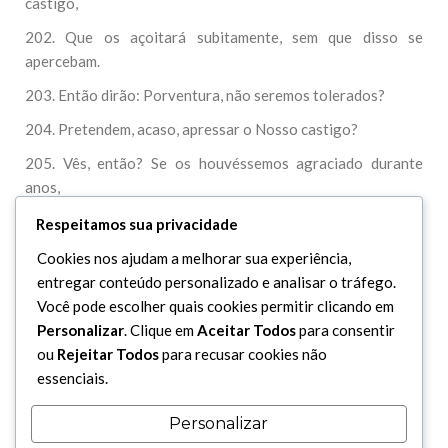
castigo,
202. Que os açoitará subitamente, sem que disso se
apercebam.
203. Então dirão: Porventura, não seremos tolerados?
204. Pretendem, acaso, apressar o Nosso castigo?
205. Vês, então? Se os houvéssemos agraciado durante
anos,
206. E os açoitasse aquilo que lhes foi prometido,
Respeitamos sua privacidade
207. De nada lhes valeria o que tanto os deleitou!
Cookies nos ajudam a melhorar sua experiência,
entregar conteúdo personalizado e analisar o tráfego.
208. Não obstante, jamais destruímos cidade alguma, sem
Você pode escolher quais cookies permitir clicando em
que antes tivéssemos enviado admoestadores,
Personalizar
. Clique em
Aceitar Todos
para consentir
209. Como uma advertência, porque nunca fomos injusto.
ou
Rejeitar Todos
para recusar cookies não
essenciais.
210. E não foram os malignos que o (Alcorão) trouxeram.
211. Porque isso não lhes compete, nem poderiam fazê-lo.
Personalizar