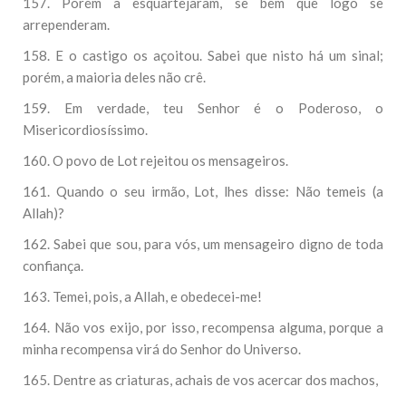
157. Porém a esquartejaram, se bem que logo se
arrependeram.
158. E o castigo os açoitou. Sabei que nisto há um sinal;
porém, a maioria deles não crê.
159. Em verdade, teu Senhor é o Poderoso, o
Misericordiosíssimo.
160. O povo de Lot rejeitou os mensageiros.
161. Quando o seu irmão, Lot, lhes disse: Não temeis (a
Allah)?
162. Sabei que sou, para vós, um mensageiro digno de toda
confiança.
163. Temei, pois, a Allah, e obedecei-me!
164. Não vos exijo, por isso, recompensa alguma, porque a
minha recompensa virá do Senhor do Universo.
165. Dentre as criaturas, achais de vos acercar dos machos,