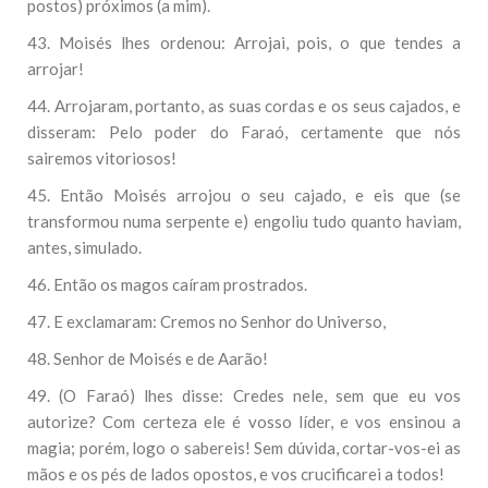
postos) próximos (a mim).
43. Moisés lhes ordenou: Arrojai, pois, o que tendes a
arrojar!
44. Arrojaram, portanto, as suas cordas e os seus cajados, e
disseram: Pelo poder do Faraó, certamente que nós
sairemos vitoriosos!
45. Então Moisés arrojou o seu cajado, e eis que (se
transformou numa serpente e) engoliu tudo quanto haviam,
antes, simulado.
46. Então os magos caíram prostrados.
47. E exclamaram: Cremos no Senhor do Universo,
48. Senhor de Moisés e de Aarão!
49. (O Faraó) lhes disse: Credes nele, sem que eu vos
autorize? Com certeza ele é vosso líder, e vos ensinou a
magia; porém, logo o sabereis! Sem dúvida, cortar-vos-ei as
mãos e os pés de lados opostos, e vos crucificarei a todos!