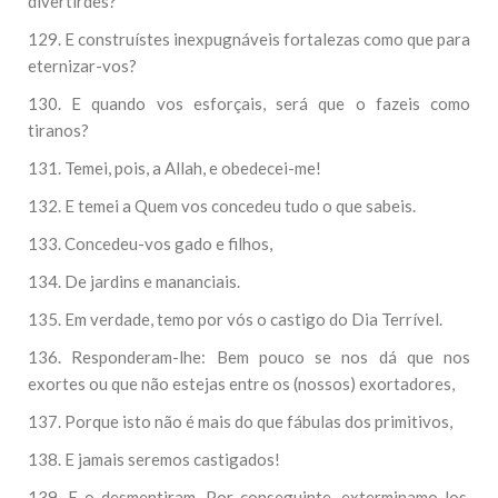
divertirdes?
129. E construístes inexpugnáveis fortalezas como que para
eternizar-vos?
130. E quando vos esforçais, será que o fazeis como
tiranos?
131. Temei, pois, a Allah, e obedecei-me!
132. E temei a Quem vos concedeu tudo o que sabeis.
133. Concedeu-vos gado e filhos,
134. De jardins e mananciais.
135. Em verdade, temo por vós o castigo do Dia Terrível.
136. Responderam-lhe: Bem pouco se nos dá que nos
exortes ou que não estejas entre os (nossos) exortadores,
137. Porque isto não é mais do que fábulas dos primitivos,
138. E jamais seremos castigados!
139. E o desmentiram. Por conseguinte, exterminamo-los.