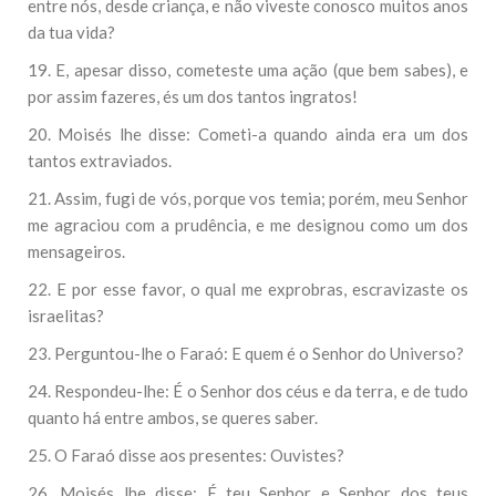
entre nós, desde criança, e não viveste conosco muitos anos
da tua vida?
19. E, apesar disso, cometeste uma ação (que bem sabes), e
por assim fazeres, és um dos tantos ingratos!
20. Moisés lhe disse: Cometi-a quando ainda era um dos
tantos extraviados.
21. Assim, fugi de vós, porque vos temia; porém, meu Senhor
me agraciou com a prudência, e me designou como um dos
mensageiros.
22. E por esse favor, o qual me exprobras, escravizaste os
israelitas?
23. Perguntou-lhe o Faraó: E quem é o Senhor do Universo?
24. Respondeu-lhe: É o Senhor dos céus e da terra, e de tudo
quanto há entre ambos, se queres saber.
25. O Faraó disse aos presentes: Ouvistes?
26. Moisés lhe disse: É teu Senhor e Senhor dos teus