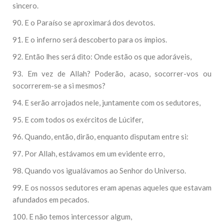
sincero.
90. E o Paraíso se aproximará dos devotos.
91. E o inferno será descoberto para os ímpios.
92. Então lhes será dito: Onde estão os que adoráveis,
93. Em vez de Allah? Poderão, acaso, socorrer-vos ou
socorrerem-se a si mesmos?
94. E serão arrojados nele, juntamente com os sedutores,
95. E com todos os exércitos de Lúcifer,
96. Quando, então, dirão, enquanto disputam entre si:
97. Por Allah, estávamos em um evidente erro,
98. Quando vos igualávamos ao Senhor do Universo.
99. E os nossos sedutores eram apenas aqueles que estavam
afundados em pecados.
100. E não temos intercessor algum,