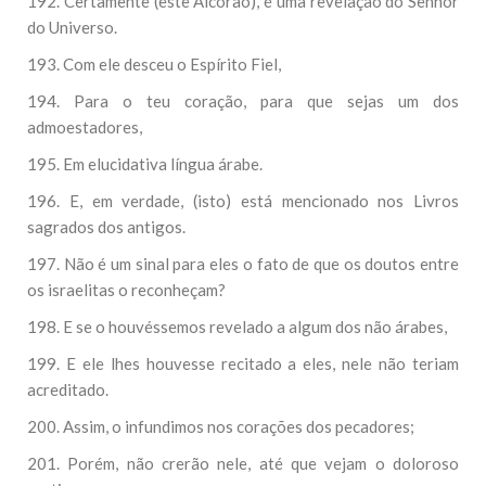
192. Certamente (este Alcorão), é uma revelação do Senhor
do Universo.
193. Com ele desceu o Espírito Fiel,
194. Para o teu coração, para que sejas um dos
admoestadores,
195. Em elucidativa língua árabe.
196. E, em verdade, (isto) está mencionado nos Livros
sagrados dos antigos.
197. Não é um sinal para eles o fato de que os doutos entre
os israelitas o reconheçam?
198. E se o houvéssemos revelado a algum dos não árabes,
199. E ele lhes houvesse recitado a eles, nele não teriam
acreditado.
200. Assim, o infundimos nos corações dos pecadores;
201. Porém, não crerão nele, até que vejam o doloroso