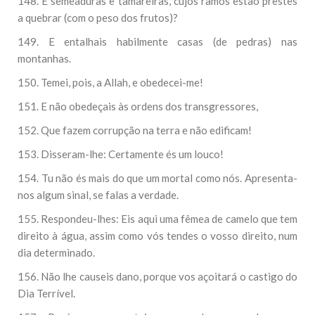
148. E semeaduras e tamareiras, cujos ramos estão prestes
a quebrar (com o peso dos frutos)?
149. E entalhais habilmente casas (de pedras) nas
montanhas.
150. Temei, pois, a Allah, e obedecei-me!
151. E não obedeçais às ordens dos transgressores,
152. Que fazem corrupção na terra e não edificam!
153. Disseram-lhe: Certamente és um louco!
154. Tu não és mais do que um mortal como nós. Apresenta-
nos algum sinal, se falas a verdade.
155. Respondeu-lhes: Eis aqui uma fêmea de camelo que tem
direito à água, assim como vós tendes o vosso direito, num
dia determinado.
156. Não lhe causeis dano, porque vos açoitará o castigo do
Dia Terrível.