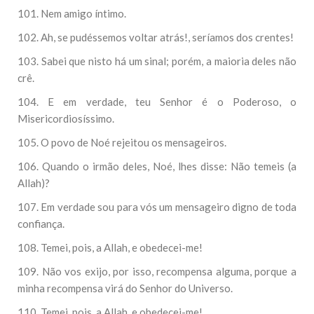
101. Nem amigo íntimo.
102. Ah, se pudéssemos voltar atrás!, seríamos dos crentes!
103. Sabei que nisto há um sinal; porém, a maioria deles não
crê.
104. E em verdade, teu Senhor é o Poderoso, o
Misericordiosíssimo.
105. O povo de Noé rejeitou os mensageiros.
106. Quando o irmão deles, Noé, lhes disse: Não temeis (a
Allah)?
107. Em verdade sou para vós um mensageiro digno de toda
confiança.
108. Temei, pois, a Allah, e obedecei-me!
109. Não vos exijo, por isso, recompensa alguma, porque a
minha recompensa virá do Senhor do Universo.
110. Temei, pois, a Allah, e obedecei-me!