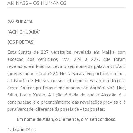
AN NÁSS – OS HUMANOS
26ª SURATA
“ACH CHU’ARÁ”
(OS POETAS)
Esta Surata de 227 versículos, revelada em Makka, com
exceção dos versículos 197, 224 a 227, que foram
revelados em Madina. Leva o seu nome da palavra Chu’ará
(poetas) no versículo 224. Nesta Surata em particular temos
a história de Moisés em sua luta com o Faraó e a derrota
deste. Outros profetas mencionados são Abraão, Noé, Hud,
Sálih, Lot e Xu’aib. A lição é dada de que o Alcorão é a
continuaçao e o preenchimento das revelações prévias e é
pura Verdade, diferente da poesia de vãos poetas.
Em nome de Allah, o Clemente, o Misericordioso.
1. Ta, Sin, Mim.