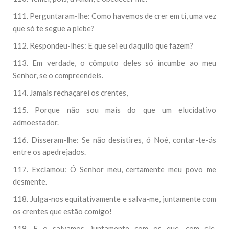
111. Perguntaram-lhe: Como havemos de crer em ti, uma vez
que só te segue a plebe?
112. Respondeu-lhes: E que sei eu daquilo que fazem?
113. Em verdade, o cômputo deles só incumbe ao meu
Senhor, se o compreendeis.
114. Jamais rechaçarei os crentes,
115. Porque não sou mais do que um elucidativo
admoestador.
116. Disseram-lhe: Se não desistires, ó Noé, contar-te-ás
entre os apedrejados.
117. Exclamou: Ó Senhor meu, certamente meu povo me
desmente.
118. Julga-nos equitativamente e salva-me, juntamente com
os crentes que estão comigo!
119. E o salvamos, juntamente com os que, com ele,