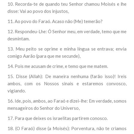
10. Recorda-te de quando teu Senhor chamou Moisés e lhe
disse: Vai ao povo dos injustos,
11. Ao povo do Faraó. Acaso não (Me) temerão?
12. Respondeu-Lhe: Ó Senhor meu, em verdade, temo que me
desmintam.
13. Meu peito se oprime e minha língua se entrava; envia
comigo Aarão (para que me secunde),
14. Pois me acusam de crime, e temo que me matem.
15. Disse (Allah): De maneira nenhuma (farão isso)! Ireis
ambos, com os Nossos sinais e estaremos convosco,
vigiando.
16. Ide, pois, ambos, ao Faraó e dizei-lhe: Em verdade, somos
mensageiros do Senhor do Universo,
17. Para que deixes os israelitas partirem conosco.
18. (O Faraó) disse (a Moisés): Porventura, não te criamos