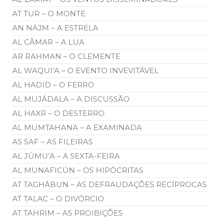
AT TUR – O MONTE
AN NAJM – A ESTRELA
AL CÂMAR – A LUA
AR RAHMAN – O CLEMENTE
AL WAQUI’A – O EVENTO INVEVITÁVEL
AL HADID – O FERRO
AL MUJÁDALA – A DISCUSSÃO
AL HAXR – O DESTERRO
AL MUMTAHANA – A EXAMINADA
AS SAF – AS FILEIRAS
AL JÚMU’A – A SEXTA-FEIRA
AL MUNAFICÚN – OS HIPÓCRITAS
AT TAGHÁBUN – AS DEFRAUDAÇÕES RECÍPROCAS
AT TALAC – O DIVÓRCIO
AT TAHRIM – AS PROIBIÇÕES