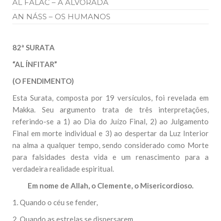
AL FALAC – A ALVORADA
AN NÁSS – OS HUMANOS
82ª SURATA
“AL ÍNFITAR”
(O FENDIMENTO)
Esta Surata, composta por 19 versículos, foi revelada em
Makka. Seu argumento trata de três interpretações,
referindo-se a 1) ao Dia do Juízo Final, 2) ao Julgamento
Final em morte individual e 3) ao despertar da Luz Interior
na alma a qualquer tempo, sendo considerado como Morte
para falsidades desta vida e um renascimento para a
verdadeira realidade espiritual.
Em nome de Allah, o Clemente, o Misericordioso.
1. Quando o céu se fender,
2. Quando as estrelas se dispersarem,