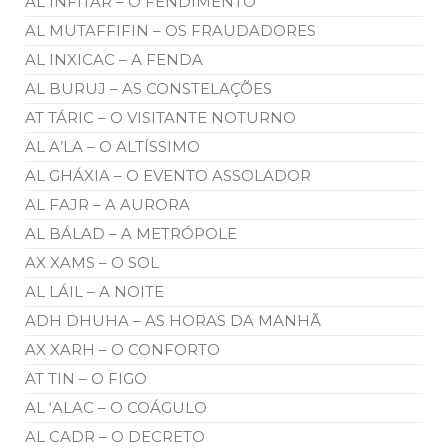
AL INFITAR – O FENDIMENTO
AL MUTAFFIFIN – OS FRAUDADORES
AL INXICAC – A FENDA
AL BURUJ – AS CONSTELAÇÕES
AT TÁRIC – O VISITANTE NOTURNO
AL A’LA – O ALTÍSSIMO
AL GHÁXIA – O EVENTO ASSOLADOR
AL FAJR – A AURORA
AL BÁLAD – A METRÓPOLE
AX XAMS – O SOL
AL LÁIL – A NOITE
ADH DHUHA – AS HORAS DA MANHÃ
AX XARH – O CONFORTO
AT TIN – O FIGO
AL ‘ALAC – O COÁGULO
AL CADR – O DECRETO