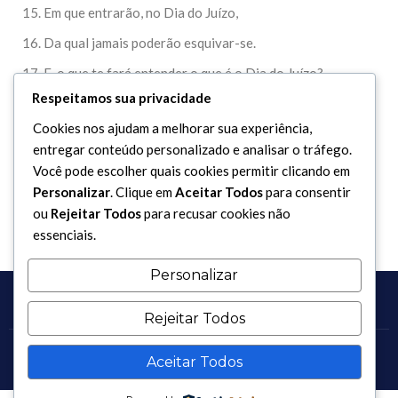
15. Em que entrarão, no Dia do Juízo,
16. Da qual jamais poderão esquivar-se.
17. E, o que te fará entender o que é o Dia do Juízo?
Respeitamos sua privacidade
18. Novamente: o que te fará entender o que é o Dia do
Juízo?
Cookies nos ajudam a melhorar sua experiência,
entregar conteúdo personalizado e analisar o tráfego.
19. É o dia em que nenhuma alma poderá advogar por outra,
Você pode escolher quais cookies permitir clicando em
porque o mando, nesse dia, só será de Allah.
Personalizar
. Clique em
Aceitar Todos
para consentir
ou
Rejeitar Todos
para recusar cookies não
essenciais.
Personalizar
Rejeitar Todos
Aceitar Todos
Copyright 2017 - 2026 / Todos os direitos reservados.