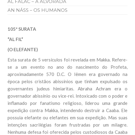
AL FALAC – A ALVORADA
AN NÁSS – OS HUMANOS
105ª SURATA
“AL FIL”
(O ELEFANTE)
Esta surata de 5 versículos foi revelada em Makka. Refere-
se a um evento no ano do nascimento do Profeta,
aproximadamente 570 D.C. O Iêmen era governado na
época pelos cristãos abissínios que tinham expulsado os
governantes judeus himiaritas. Abraha Achram era o
governador abissínio ou vice-rei. Intoxicado com o poder e
inflamado por fanatismo religioso, liderou uma grande
expedição contra Makka, intendendo destruir a Caaba. Ele
possuia elefante ou elefantes em sua expedição. Mas suas
intenções sacrilégias foram frustradas por um milagre.
Nenhuma defesa foi oferecida pelos custodiosos da Caaba