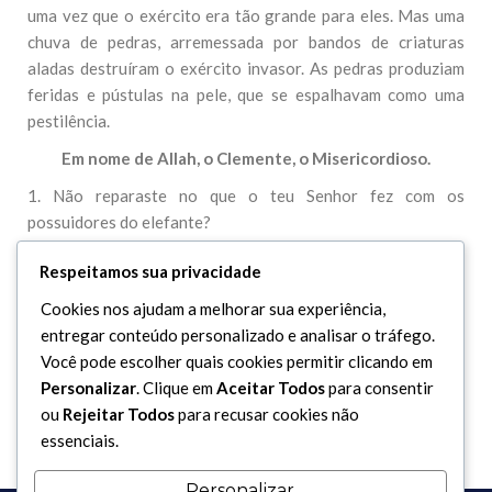
uma vez que o exército era tão grande para eles. Mas uma
chuva de pedras, arremessada por bandos de criaturas
aladas destruíram o exército invasor. As pedras produziam
feridas e pústulas na pele, que se espalhavam como uma
pestilência.
Em nome de Allah, o Clemente, o Misericordioso.
1. Não reparaste no que o teu Senhor fez com os
possuidores do elefante?
2. Acaso, não desbaratou Ele as suas conspirações,
Respeitamos sua privacidade
3. Enviando contra eles um bando de criaturas aladas,
Cookies nos ajudam a melhorar sua experiência,
4. Que lhes arrojaram pedras de argila endurecida,
entregar conteúdo personalizado e analisar o tráfego.
Você pode escolher quais cookies permitir clicando em
5. E os deixou como plantações devastadas (pelo gado)?
Personalizar
. Clique em
Aceitar Todos
para consentir
ou
Rejeitar Todos
para recusar cookies não
essenciais.
Personalizar