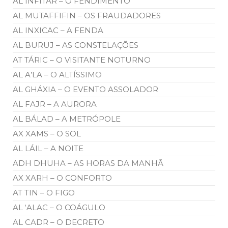
AL INFITAR – O FENDIMENTO
AL MUTAFFIFIN – OS FRAUDADORES
AL INXICAC – A FENDA
AL BURUJ – AS CONSTELAÇÕES
AT TÁRIC – O VISITANTE NOTURNO
AL A’LA – O ALTÍSSIMO
AL GHÁXIA – O EVENTO ASSOLADOR
AL FAJR – A AURORA
AL BÁLAD – A METRÓPOLE
AX XAMS – O SOL
AL LÁIL – A NOITE
ADH DHUHA – AS HORAS DA MANHÃ
AX XARH – O CONFORTO
AT TIN – O FIGO
AL ‘ALAC – O COÁGULO
AL CADR – O DECRETO