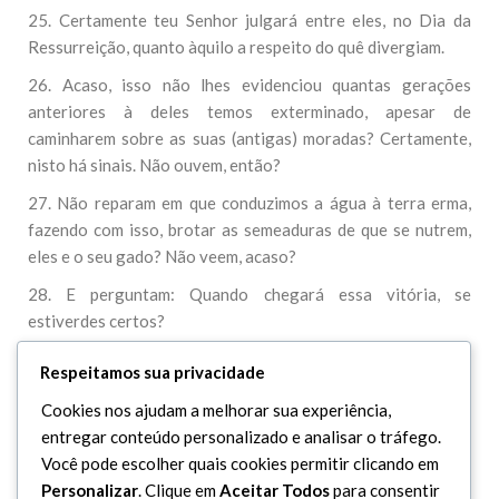
25. Certamente teu Senhor julgará entre eles, no Dia da
Ressurreição, quanto àquilo a respeito do quê divergiam.
26. Acaso, isso não lhes evidenciou quantas gerações
anteriores à deles temos exterminado, apesar de
caminharem sobre as suas (antigas) moradas? Certamente,
nisto há sinais. Não ouvem, então?
27. Não reparam em que conduzimos a água à terra erma,
fazendo com isso, brotar as semeaduras de que se nutrem,
eles e o seu gado? Não veem, acaso?
28. E perguntam: Quando chegará essa vitória, se
estiverdes certos?
29. Responde-lhes: No dia da vitória de nada valerá a fé
Respeitamos sua privacidade
tardia dos incrédulos, nem serão tolerados.
Cookies nos ajudam a melhorar sua experiência,
30. Afasta-te, pois deles, e espera, porque eles também não
entregar conteúdo personalizado e analisar o tráfego.
perdem por esperar.
Você pode escolher quais cookies permitir clicando em
Personalizar
. Clique em
Aceitar Todos
para consentir