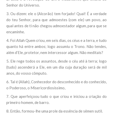
Senhor do Universo.
3. Ou dizem: ele o (Alcorão) tem forjado! Qual! É a verdade
do teu Senhor, para que admoestes (com ele) um povo, ao
qual antes de ti não chegou admoestador algum, para que se
encaminhe.
4. Foi Allah Quem criou, em seis dias, os céus e a terra, e tudo
quanto há entre ambos; logo assumiu o Trono. Não tendes,
além d’Ele, protetor, nem intercessor algum. Não meditais?
5. Ele rege todos os assuntos, desde o céu até à terra; logo
(tudo) ascenderá a Ele, em um dia cuja duração será de mil
anos, do vosso cômputo.
6. Tal é (Allah), Conhecedor do desconhecido e do conhecido,
o Poderoso, o Misericordiosíssimo,
7. Que aperfeiçoou tudo o que criou e iniciou a criação do
primeiro homem, de barro.
8. Então, formou-lhe uma prole da essência de sêmen sutil.