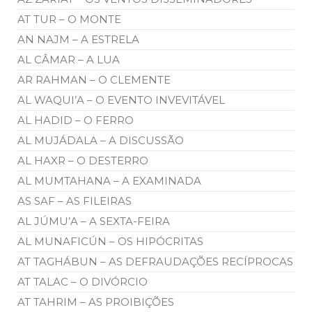
AT TUR – O MONTE
AN NAJM – A ESTRELA
AL CÂMAR – A LUA
AR RAHMAN – O CLEMENTE
AL WAQUI’A – O EVENTO INVEVITÁVEL
AL HADID – O FERRO
AL MUJÁDALA – A DISCUSSÃO
AL HAXR – O DESTERRO
AL MUMTAHANA – A EXAMINADA
AS SAF – AS FILEIRAS
AL JÚMU’A – A SEXTA-FEIRA
AL MUNAFICÚN – OS HIPÓCRITAS
AT TAGHÁBUN – AS DEFRAUDAÇÕES RECÍPROCAS
AT TALAC – O DIVÓRCIO
AT TAHRIM – AS PROIBIÇÕES