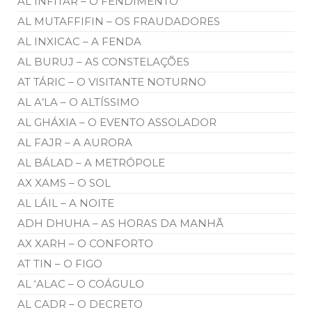
AL INFITAR – O FENDIMENTO
AL MUTAFFIFIN – OS FRAUDADORES
AL INXICAC – A FENDA
AL BURUJ – AS CONSTELAÇÕES
AT TÁRIC – O VISITANTE NOTURNO
AL A’LA – O ALTÍSSIMO
AL GHÁXIA – O EVENTO ASSOLADOR
AL FAJR – A AURORA
AL BÁLAD – A METRÓPOLE
AX XAMS – O SOL
AL LÁIL – A NOITE
ADH DHUHA – AS HORAS DA MANHÃ
AX XARH – O CONFORTO
AT TIN – O FIGO
AL ‘ALAC – O COÁGULO
AL CADR – O DECRETO