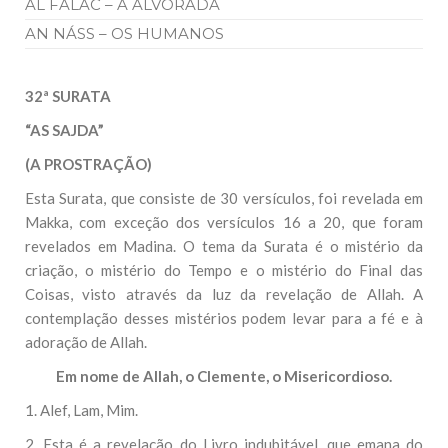
AL FALAC – A ALVORADA
AN NÁSS – OS HUMANOS
32ª SURATA
“AS SAJDA”
(A PROSTRAÇÃO)
Esta Surata, que consiste de 30 versículos, foi revelada em
Makka, com exceção dos versículos 16 a 20, que foram
revelados em Madina. O tema da Surata é o mistério da
criação, o mistério do Tempo e o mistério do Final das
Coisas, visto através da luz da revelação de Allah. A
contemplação desses mistérios podem levar para a fé e à
adoração de Allah.
Em nome de Allah, o Clemente, o Misericordioso.
1. Alef, Lam, Mim.
2. Esta é a revelação do Livro indubitável, que emana do