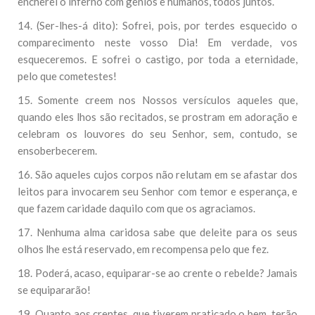
encherei o inferno com gênios e humanos, todos juntos.
14. (Ser-lhes-á dito): Sofrei, pois, por terdes esquecido o
comparecimento neste vosso Dia! Em verdade, vos
esqueceremos. E sofrei o castigo, por toda a eternidade,
pelo que cometestes!
15. Somente creem nos Nossos versículos aqueles que,
quando eles lhos são recitados, se prostram em adoração e
celebram os louvores do seu Senhor, sem, contudo, se
ensoberbecerem.
16. São aqueles cujos corpos não relutam em se afastar dos
leitos para invocarem seu Senhor com temor e esperança, e
que fazem caridade daquilo com que os agraciamos.
17. Nenhuma alma caridosa sabe que deleite para os seus
olhos lhe está reservado, em recompensa pelo que fez.
18. Poderá, acaso, equiparar-se ao crente o rebelde? Jamais
se equipararão!
19. Quanto aos crentes, que tiverem praticado o bem, terão