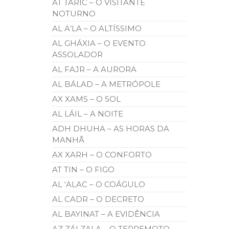
AT TÁRIC – O VISITANTE
NOTURNO
AL A’LA – O ALTÍSSIMO
AL GHÁXIA – O EVENTO
ASSOLADOR
AL FAJR – A AURORA
AL BÁLAD – A METRÓPOLE
AX XAMS – O SOL
AL LÁIL – A NOITE
ADH DHUHA – AS HORAS DA
MANHÃ
AX XARH – O CONFORTO
AT TIN – O FIGO
AL ‘ALAC – O COÁGULO
AL CADR – O DECRETO
AL BAYINAT – A EVIDÊNCIA
AZ ZÁLZALA – O TERREMOTO