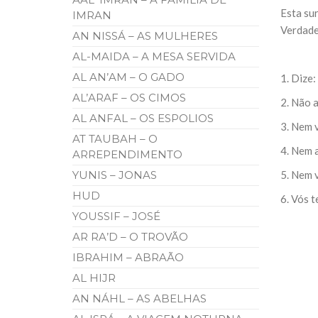
10 DE NOVEMBRO DE 2013
Esta sur
IMRAN
Falecimento do Imam Ali Ibn Al-Hu
Verdade
AN NISSÁ – AS MULHERES
Em nome de Deus, o Clemente, o Misericordioso!
relembramos o martírio do quarto Imam dos muçu
AL-MAIDA – A MESA SERVIDA
Hussein Ibn Ali Ibn Abi Táleb (A.S.), conhecido p
AL AN’AM – O GADO
1. Dize:
AL’ARAF – OS CIMOS
2. Não 
AL ANFAL – OS ESPOLIOS
3. Nem 
AT TAUBAH – O
4. Nem a
ARREPENDIMENTO
YUNIS – JONAS
5. Nem 
HUD
6. Vós t
YOUSSIF – JOSÉ
AR RA’D – O TROVÃO
IBRAHIM – ABRAÃO
AL HIJR
AN NÁHL – AS ABELHAS