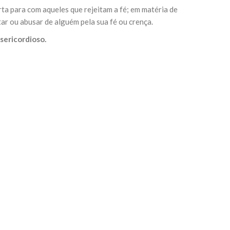
erta para com aqueles que rejeitam a fé; em matéria de
r ou abusar de alguém pela sua fé ou crença.
sil recebe o ex-ministro das
sericordioso.
 República Islâmica do Irã
Abril, o Centro Islâmico no Brasil recebeu em sua
ro das Relações Exteriores da República Islâmica
encontra-se visitando