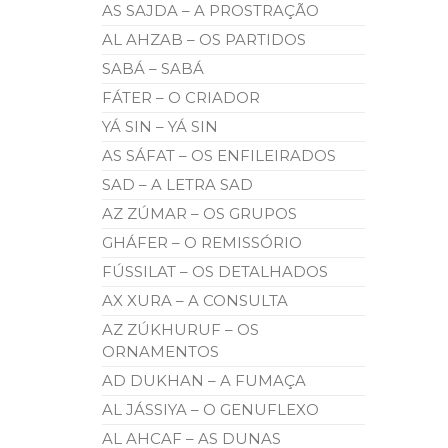
AS SAJDA – A PROSTRAÇÃO
AL AHZAB – OS PARTIDOS
SABÁ – SABÁ
FÁTER – O CRIADOR
YÁ SIN – YÁ SIN
AS SÁFAT – OS ENFILEIRADOS
SAD – A LETRA SAD
AZ ZÚMAR – OS GRUPOS
GHÁFER – O REMISSÓRIO
FÚSSILAT – OS DETALHADOS
AX XURA – A CONSULTA
AZ ZÚKHURUF – OS
ORNAMENTOS
AD DUKHAN – A FUMAÇA
AL JÁSSIYA – O GENUFLEXO
AL AHCAF – AS DUNAS