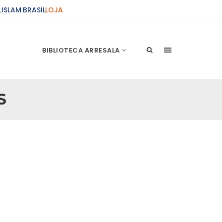
L
ISLAM BRASIL
LOJA
BIBLIOTECA ARRESALA
S
ções Sobre o Conflito
 presente artigo resume as principais
s atentados de 11 de setembro e a subseqüente
stão. As Raízes do Conflito Os atentados a Nova
nício de Muharam
 Misericordioso! O Centro Islâmico no Brasil
ela chegada no ano novo muçulmano de 1435
irmãos e irmãs um novo