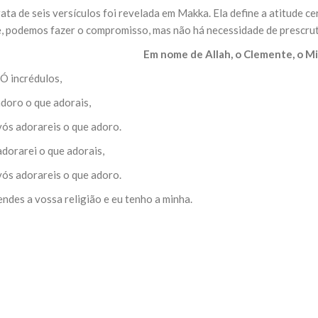
ata de seis versículos foi revelada em Makka. Ela define a atitude c
NOTÍCIAS
ssein (A.S.)
, podemos fazer o compromisso, mas não há necessidade de prescruta
3 DE JULHO DE 2014
 Diante da data em que
Centro Islâmico no Bra
lmanos, o Imam Ali Ibn Al-
Em nome de Allah, o Clemente, o Mi
Relações Exteriores da
or “Zein Al-Ábidin” (Formosura
Na noite da quinta-feira, 03 de 
 Ó incrédulos,
sede, em São Paulo, o ex-minist
do Irã, Sr. Kamal Kharrazi, que 
adoro o que adorais,
vós adorareis o que adoro.
dorarei o que adorais,
vós adorareis o que adoro.
endes a vossa religião e eu tenho a minha.