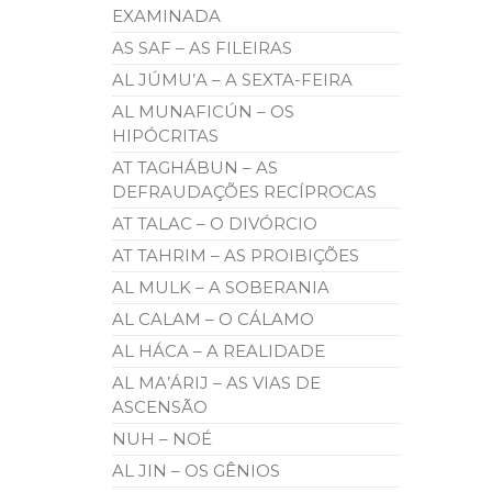
EXAMINADA
AS SAF – AS FILEIRAS
AL JÚMU’A – A SEXTA-FEIRA
AL MUNAFICÚN – OS
HIPÓCRITAS
AT TAGHÁBUN – AS
DEFRAUDAÇÕES RECÍPROCAS
AT TALAC – O DIVÓRCIO
AT TAHRIM – AS PROIBIÇÕES
AL MULK – A SOBERANIA
AL CALAM – O CÁLAMO
AL HÁCA – A REALIDADE
AL MA’ÁRIJ – AS VIAS DE
ASCENSÃO
NUH – NOÉ
AL JIN – OS GÊNIOS