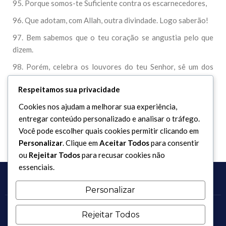
95. Porque somos-te Suficiente contra os escarnecedores,
96. Que adotam, com Allah, outra divindade. Logo saberão!
97. Bem sabemos que o teu coração se angustia pelo que
dizem.
98. Porém, celebra os louvores do teu Senhor, sê um dos
prostrados.
Respeitamos sua privacidade
99. E adora ao teu Senhor até que te chegue a Hora da
Cookies nos ajudam a melhorar sua experiência,
certeza.
entregar conteúdo personalizado e analisar o tráfego.
Você pode escolher quais cookies permitir clicando em
Personalizar
. Clique em
Aceitar Todos
para consentir
ou
Rejeitar Todos
para recusar cookies não
essenciais.
Personalizar
Copyright 2017 - 2026 / Todos os direitos reservados.
Rejeitar Todos