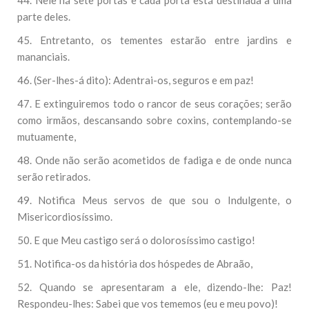
44. Nele há sete portas e cada porta está destinada a uma
parte deles.
45. Entretanto, os tementes estarão entre jardins e
mananciais.
46. (Ser-lhes-á dito): Adentrai-os, seguros e em paz!
47. E extinguiremos todo o rancor de seus corações; serão
como irmãos, descansando sobre coxins, contemplando-se
mutuamente,
48. Onde não serão acometidos de fadiga e de onde nunca
serão retirados.
49. Notifica Meus servos de que sou o Indulgente, o
Misericordiosíssimo.
50. E que Meu castigo será o dolorosíssimo castigo!
51. Notifica-os da história dos hóspedes de Abraão,
52. Quando se apresentaram a ele, dizendo-lhe: Paz!
Respondeu-lhes: Sabei que vos tememos (eu e meu povo)!