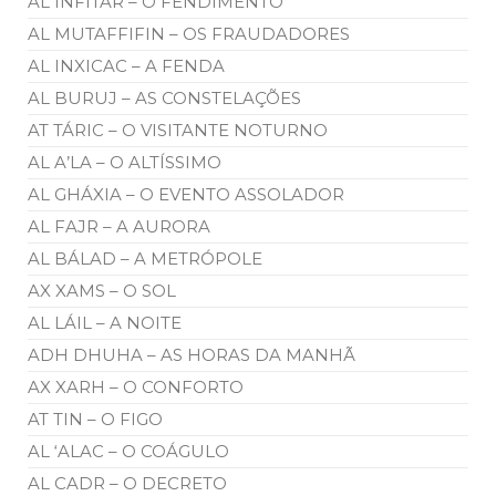
AL INFITAR – O FENDIMENTO
AL MUTAFFIFIN – OS FRAUDADORES
AL INXICAC – A FENDA
AL BURUJ – AS CONSTELAÇÕES
AT TÁRIC – O VISITANTE NOTURNO
AL A’LA – O ALTÍSSIMO
AL GHÁXIA – O EVENTO ASSOLADOR
AL FAJR – A AURORA
AL BÁLAD – A METRÓPOLE
AX XAMS – O SOL
AL LÁIL – A NOITE
ADH DHUHA – AS HORAS DA MANHÃ
AX XARH – O CONFORTO
AT TIN – O FIGO
AL ‘ALAC – O COÁGULO
AL CADR – O DECRETO