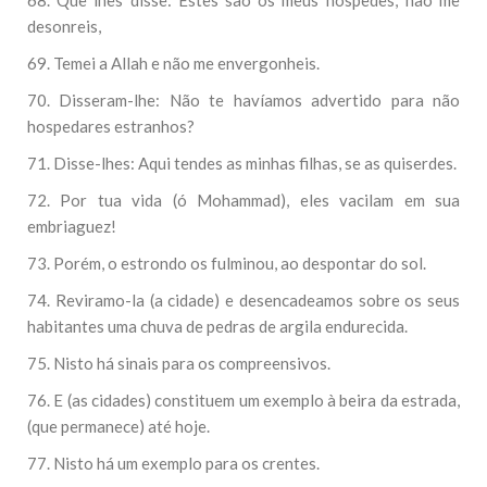
68. Que lhes disse: Estes são os meus hóspedes; não me
desonreis,
69. Temei a Allah e não me envergonheis.
70. Disseram-lhe: Não te havíamos advertido para não
hospedares estranhos?
71. Disse-lhes: Aqui tendes as minhas filhas, se as quiserdes.
72. Por tua vida (ó Mohammad), eles vacilam em sua
embriaguez!
73. Porém, o estrondo os fulminou, ao despontar do sol.
74. Reviramo-la (a cidade) e desencadeamos sobre os seus
habitantes uma chuva de pedras de argila endurecida.
75. Nisto há sinais para os compreensivos.
76. E (as cidades) constituem um exemplo à beira da estrada,
(que permanece) até hoje.
77. Nisto há um exemplo para os crentes.