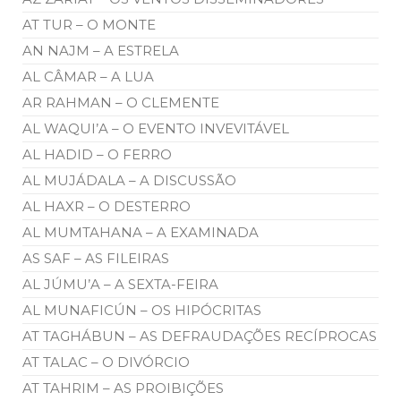
AT TUR – O MONTE
AN NAJM – A ESTRELA
AL CÂMAR – A LUA
AR RAHMAN – O CLEMENTE
AL WAQUI’A – O EVENTO INVEVITÁVEL
AL HADID – O FERRO
AL MUJÁDALA – A DISCUSSÃO
AL HAXR – O DESTERRO
AL MUMTAHANA – A EXAMINADA
AS SAF – AS FILEIRAS
AL JÚMU’A – A SEXTA-FEIRA
AL MUNAFICÚN – OS HIPÓCRITAS
AT TAGHÁBUN – AS DEFRAUDAÇÕES RECÍPROCAS
AT TALAC – O DIVÓRCIO
AT TAHRIM – AS PROIBIÇÕES