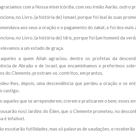
 agraciamos com a Nossa misericórdia, com seu irmão Aarão, outro pr
nciona, no Livro, (a história de) Ismael, porque foi leal às suas pro
omendava aos seus a oração e o pagamento do zakat, e foi dos mais a
nciona, no Livro, (a história de) Idris, porque foi (um homem) da verd
 elevamos a um estado de graça.
 aqueles a quem Allah agraciou, dentre os profetas da desce
ência de Abraão e de Israel, que encaminhamos e preferimos sobre
os do Clemente, prostram-se, contritos, em prantos.
edeu-lhes, depois, uma descendência que perdeu a oração e se ent
o castigo,
vo aqueles que se arrependerem, crerem e praticarem o bem; esses en
pousarão nos) Jardins do Éden, que o Clemente prometeu, no desconh
 é infalível.
ão escutarão futilidades, mas só palavras de saudações, e receberão 