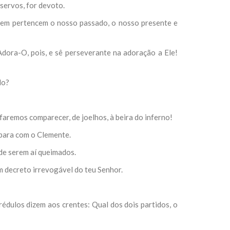
servos, for devoto.
uem pertencem o nosso passado, o nosso presente e
Adora-O, pois, e sê perseverante na adoração a Ele!
do?
aremos comparecer, de joelhos, à beira do inferno!
 para com o Clemente.
e serem aí queimados.
m decreto irrevogável do teu Senhor.
rédulos dizem aos crentes: Qual dos dois partidos, o