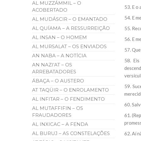
AL MUZZÁMMIL – O
53. E o
ACOBERTADO
54. E me
AL MUDÁSCIR – O EMANTADO
AL QUÍAMA – A RESSURREIÇÃO
55. Rec
AL INSAN – O HOMEM
56. E me
AL MURSALAT – OS ENVIADOS
57. Que
AN NABA – A NOTÍCIA
58. Eis
AN NAZI’AT – OS
descend
ARREBATADORES
versícul
ÁBAÇA – O AUSTERO
59. Suc
AT TAQÜIR – O ENROLAMENTO
merecid
AL INFITAR – O FENDIMENTO
60. Sal
AL MUTAFFIFIN – OS
FRAUDADORES
61. (Re
promessa
AL INXICAC – A FENDA
AL BURUJ – AS CONSTELAÇÕES
62. Aí n