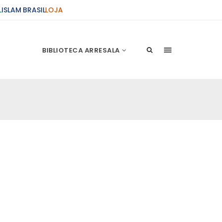
L
ISLAM BRASIL
LOJA
BIBLIOTECA ARRESALA
ções Sobre o Conflito
 presente artigo resume as principais
s atentados de 11 de setembro e a subseqüente
stão. As Raízes do Conflito Os atentados a Nova
nício de Muharam
 Misericordioso! O Centro Islâmico no Brasil
ela chegada no ano novo muçulmano de 1435
irmãos e irmãs um novo