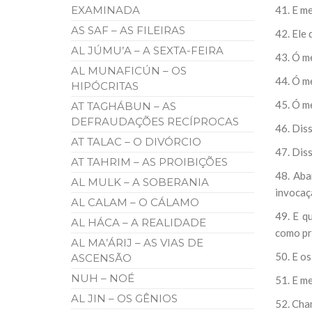
EXAMINADA
41. E me
AS SAF – AS FILEIRAS
42. Ele 
AL JÚMU’A – A SEXTA-FEIRA
43. Ó me
AL MUNAFICÚN – OS
44. Ó m
HIPÓCRITAS
45. Ó m
AT TAGHÁBUN – AS
DEFRAUDAÇÕES RECÍPROCAS
46. Diss
AT TALAC – O DIVÓRCIO
47. Diss
AT TAHRIM – AS PROIBIÇÕES
48. Aba
AL MULK – A SOBERANIA
invocaç
AL CALAM – O CÁLAMO
49. E q
AL HÁCA – A REALIDADE
como pr
AL MA’ÁRIJ – AS VIAS DE
50. E o
ASCENSÃO
NUH – NOÉ
51. E me
AL JIN – OS GÊNIOS
52. Cha