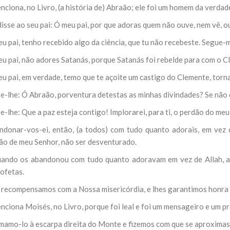
nciona, no Livro, (a história de) Abraão; ele foi um homem da verdade
disse ao seu pai: Ó meu pai, por que adoras quem não ouve, nem vê, 
u pai, tenho recebido algo da ciência, que tu não recebeste. Segue-me
eu pai, não adores Satanás, porque Satanás foi rebelde para com o C
eu pai, em verdade, temo que te açoite um castigo do Clemente, torn
e-lhe: Ó Abraão, porventura detestas as minhas divindades? Se não d
e-lhe: Que a paz esteja contigo! Implorarei, para ti, o perdão do me
ndonar-vos-ei, então, (a todos) com tudo quanto adorais, em vez 
ão de meu Senhor, não ser desventurado.
uando os abandonou com tudo quanto adoravam em vez de Allah, a
ofetas.
s recompensamos com a Nossa misericórdia, e lhes garantimos honra 
nciona Moisés, no Livro, porque foi leal e foi um mensageiro e um pr
mamo-lo à escarpa direita do Monte e fizemos com que se aproximass