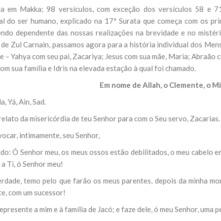
a em Makka; 98 versículos, com exceção dos versículos 58 e 7
NOTÍCIAS
ssein (A.S.)
ual do ser humano, explicado na 17ª Surata que começa com os pri
3 DE JULHO DE 2014
 Diante da data em que
Centro Islâmico no Bra
ndo dependente das nossas realizações na brevidade e no mistér
lmanos, o Imam Ali Ibn Al-
Relações Exteriores da
or “Zein Al-Ábidin” (Formosura
a de Zul Carnain, passamos agora para a história individual dos Me
Na noite da quinta-feira, 03 de 
e – Yahya com seu pai, Zacariya; Jesus com sua mãe, Maria; Abraão 
sede, em São Paulo, o ex-minist
do Irã, Sr. Kamal Kharrazi, que 
om sua família e Idris na elevada estação à qual foi chamado.
Em nome de Allah, o Clemente, o Mi
a, Y
á
, Ain, Sad.
 relato da misericórdia de teu Senhor para com o Seu servo, Zacarias.
vocar, intimamente, seu Senhor,
ndo: Ó Senhor meu, os meus ossos estão debilitados, o meu cabelo 
 a Ti, ó Senhor meu!
erdade, temo pelo que farão os meus parentes, depois da minha mort
te, com um sucessor!
epresente a mim e à família de Jacó; e faze dele, ó meu Senhor, uma p