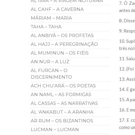
AL ISRÁ – A VIAGEM NOTURNA
7. Ó Za
AL CAHF – A CAVERNA
antes de
MÁRIAM – MARIA
8. Disse
TAHA – TAHA
9. Respo
AL ANBIYÁ – OS PROFETAS
10. Sup
AL HAJJ – A PEREGRINAÇÃO
três noi
AL MUMINUN – OS FIÉIS
11. Saiu
AN NUR – A LUZ
12. (Foi
AL FURCAN – O
DISCERNIMENTO
13. Assi
ACH CHU’ARÁ – OS POETAS
14. E ge
AN NAML – AS FORMIGAS
15. A pa
AL CASSAS – AS NARRATIVAS
16. E me
AL ‘ANKABUT – A ARANHA
17. E c
AR RUM – OS BIZANTINOS
como um
LUCMAN – LUCMAN