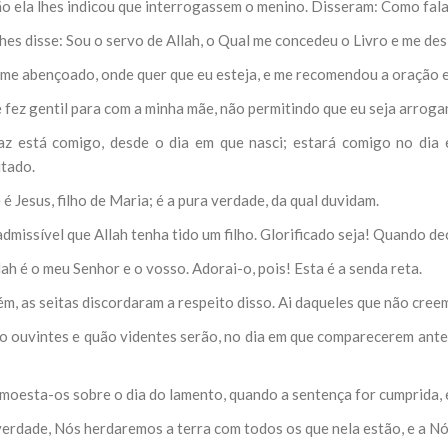
ão ela lhes indicou que interrogassem o menino. Disseram: Como fal
lhes disse: Sou o servo de Allah, o Qual me concedeu o Livro e me d
-me abençoado, onde quer que eu esteja, e me recomendou a oração e 
 fez gentil para com a minha mãe, não permitindo que eu seja arrogan
az está comigo, desde o dia em que nasci; estará comigo no dia
itado.
 é Jesus, filho de Maria; é a pura verdade, da qual duvidam.
admissível que Allah tenha tido um filho. Glorificado seja! Quando deci
lah é o meu Senhor e o vosso. Adorai-o, pois! Esta é a senda reta.
ém, as seitas discordaram a respeito disso. Ai daqueles que não cr
o ouvintes e quão videntes serão, no dia em que comparecerem ante 
dmoesta-os sobre o dia do lamento, quando a sentença for cumprida, 
verdade, Nós herdaremos a terra com todos os que nela estão, e a N