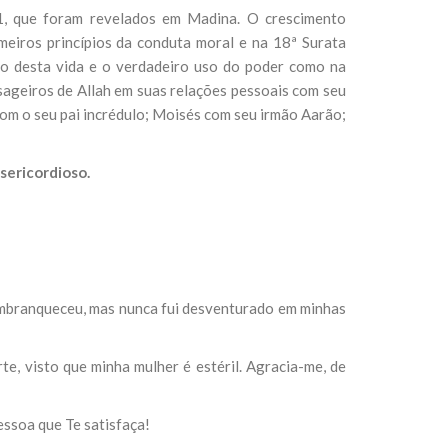
1, que foram revelados em Madina. O crescimento
meiros princípios da conduta moral e na 18ª Surata
sil recebe o ex-ministro das
io desta vida e o verdadeiro uso do poder como na
 República Islâmica do Irã
nsageiros de Allah em suas relações pessoais com seu
Abril, o Centro Islâmico no Brasil recebeu em sua
com o seu pai incrédulo; Moisés com seu irmão Aarão;
ro das Relações Exteriores da República Islâmica
encontra-se visitando
sericordioso.
embranqueceu, mas nunca fui desventurado em minhas
e, visto que minha mulher é estéril. Agracia-me, de
essoa que Te satisfaça!