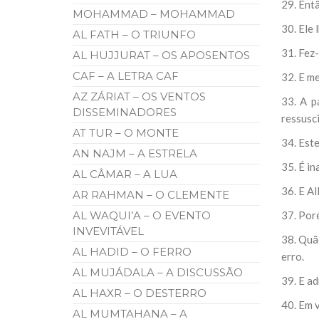
29. Ent
MOHAMMAD – MOHAMMAD
30. Ele 
AL FATH – O TRIUNFO
31. Fez
AL HUJJURAT – OS APOSENTOS
CAF – A LETRA CAF
32. E me
AZ ZÁRIAT – OS VENTOS
33. A p
DISSEMINADORES
ressusc
AT TUR – O MONTE
34. Este
AN NAJM – A ESTRELA
35. É in
AL CÂMAR – A LUA
36. E Al
AR RAHMAN – O CLEMENTE
AL WAQUI’A – O EVENTO
37. Por
INVEVITÁVEL
38. Quã
AL HADID – O FERRO
erro.
AL MUJÁDALA – A DISCUSSÃO
39. E a
AL HAXR – O DESTERRO
40. Em 
AL MUMTAHANA – A