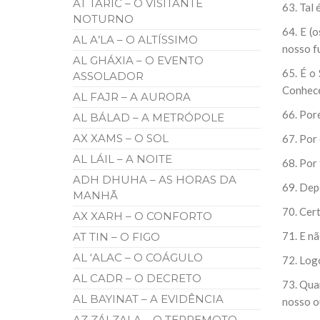
AT TÁRIC – O VISITANTE
63. Tal
NOTURNO
64. E (
AL A’LA – O ALTÍSSIMO
nosso f
AL GHÁXIA – O EVENTO
65. É o
ASSOLADOR
Conhece
AL FAJR – A AURORA
66. Por
AL BÁLAD – A METRÓPOLE
AX XAMS – O SOL
67. Por
AL LÁIL – A NOITE
68. Por
ADH DHUHA – AS HORAS DA
69. Dep
MANHÃ
70. Cer
AX XARH – O CONFORTO
71. E n
AT TIN – O FIGO
AL ‘ALAC – O COÁGULO
72. Logo
AL CADR – O DECRETO
73. Qua
AL BAYINAT – A EVIDÊNCIA
nosso o
AZ ZÁLZALA – O TERREMOTO