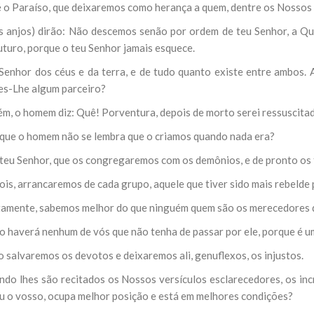
 é o Paraíso, que deixaremos como herança a quem, dentre os Nossos 
os anjos) dirão: Não descemos senão por ordem de teu Senhor, a Q
uturo, porque o teu Senhor jamais esquece.
 Senhor dos céus e da terra, e de tudo quanto existe entre ambos. 
s-Lhe algum parceiro?
ém, o homem diz: Quê! Porventura, depois de morto serei ressuscita
 que o homem não se lembra que o criamos quando nada era?
 teu Senhor, que os congregaremos com os demônios, e de pronto os f
ois, arrancaremos de cada grupo, aquele que tiver sido mais rebelde
tamente, sabemos melhor do que ninguém quem são os merecedores d
ão haverá nenhum de vós que não tenha de passar por ele, porque é u
 salvaremos os devotos e deixaremos ali, genuflexos, os injustos.
ndo lhes são recitados os Nossos versículos esclarecedores, os inc
u o vosso, ocupa melhor posição e está em melhores condições?