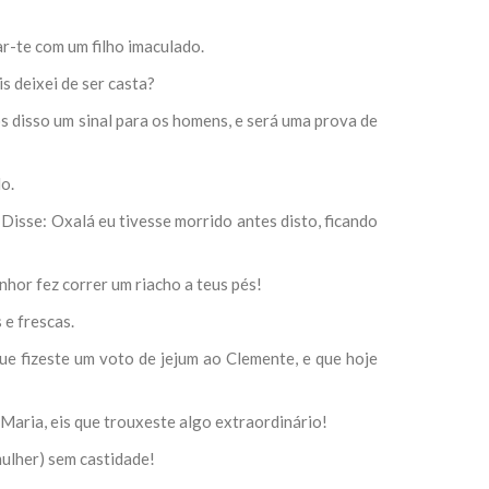
r-te com um filho imaculado.
s deixei de ser casta?
os disso um sinal para os homens, e será uma prova de
o.
Disse: Oxalá eu tivesse morrido antes disto, ficando
hor fez correr um riacho a teus pés!
 e frescas.
que fizeste um voto de jejum ao Clemente, e que hoje
 Maria, eis que trouxeste algo extraordinário!
mulher) sem castidade!