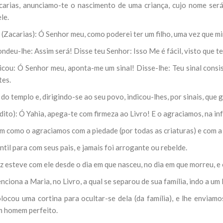
carias, anunciamo-te o nascimento de uma criança, cujo nome será
le.
 (Zacarias): Ó Senhor meu, como poderei ter um filho, uma vez que mi
ndeu-lhe: Assim será! Disse teu Senhor: Isso Me é fácil, visto que t
licou: Ó Senhor meu, aponta-me um sinal! Disse-lhe: Teu sinal cons
tes.
 do templo e, dirigindo-se ao seu povo, indicou-lhes, por sinais, que 
 dito): Ó Yahia, apega-te com firmeza ao Livro! E o agraciamos, na in
m como o agraciamos com a piedade (por todas as criaturas) e com a 
ntil para com seus pais, e jamais foi arrogante ou rebelde.
z esteve com ele desde o dia em que nasceu, no dia em que morreu, e 
nciona a Maria, no Livro, a qual se separou de sua família, indo a um l
olocou uma cortina para ocultar-se dela (da família), e lhe enviam
 homem perfeito.