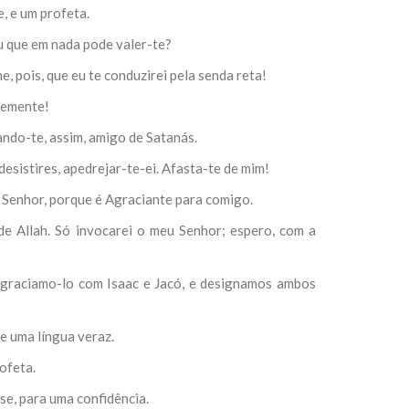
, e um profeta.
ou que em nada pode valer-te?
, pois, que eu te conduzirei pela senda reta!
lemente!
ando-te, assim, amigo de Satanás.
esistires, apedrejar-te-ei. Afasta-te de mim!
u Senhor, porque é Agraciante para comigo.
de Allah. Só invocarei o meu Senhor; espero, com a
graciamo-lo com Isaac e Jacó, e designamos ambos
e uma língua veraz.
ofeta.
e, para uma confidência.