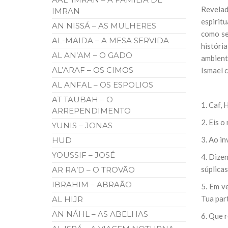
10 DE NOVEMBRO DE 2013
Revelad
IMRAN
Falecimento do Imam Ali Ibn Al-Hu
espirit
AN NISSÁ – AS MULHERES
Em nome de Deus, o Clemente, o Misericordioso!
como se
relembramos o martírio do quarto Imam dos muçu
AL-MAIDA – A MESA SERVIDA
Hussein Ibn Ali Ibn Abi Táleb (A.S.), conhecido p
históri
AL AN’AM – O GADO
ambient
AL’ARAF – OS CIMOS
Ismael c
AL ANFAL – OS ESPOLIOS
AT TAUBAH – O
1. Caf, H
ARREPENDIMENTO
2. Eis o
YUNIS – JONAS
3. Ao in
HUD
YOUSSIF – JOSÉ
4. Dize
súplicas
AR RA’D – O TROVÃO
IBRAHIM – ABRAÃO
5. Em v
Tua par
AL HIJR
AN NÁHL – AS ABELHAS
6. Que r