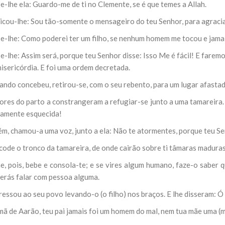
e-lhe ela: Guardo-me de ti no Clemente, se é que temes a Allah.
licou-lhe: Sou tão-somente o mensageiro do teu Senhor, para agracia
se-lhe: Como poderei ter um filho, se nenhum homem me tocou e jamai
e-lhe: Assim será, porque teu Senhor disse: Isso Me é fácil! E farem
isericórdia. E foi uma ordem decretada.
ando concebeu, retirou-se, com o seu rebento, para um lugar afastad
ores do parto a constrangeram a refugiar-se junto a uma tamareira. 
amente esquecida!
m, chamou-a uma voz, junto a ela: Não te atormentes, porque teu Sen
code o tronco da tamareira, de onde cairão sobre ti tâmaras maduras
e, pois, bebe e consola-te; e se vires algum humano, faze-o saber 
erás falar com pessoa alguma.
essou ao seu povo levando-o (o filho) nos braços. E lhe disseram: Ó
rmã de Aarão, teu pai jamais foi um homem do mal, nem tua mãe uma (