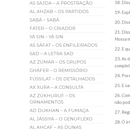
18. Diss
AS SAJDA – A PROSTRAÇÃO
AL AHZAB – OS PARTIDOS
19. Exp
SABÁ – SABÁ
20. Dis
FÁTER – O CRIADOR
21. Diss
YÁ SIN – YÁ SIN
Nossa m
AS SÁFAT – OS ENFILEIRADOS
22. E qu
SAD – A LETRA SAD
23. As d
AZ ZÚMAR – OS GRUPOS
complet
GHÁFER – O REMISSÓRIO
24. Poré
FÚSSILAT – OS DETALHADOS
25. E sa
AX XURA – A CONSULTA
26. Com
AZ ZÚKHURUF – OS
ORNAMENTOS
não pod
AD DUKHAN – A FUMAÇA
27. Regr
AL JÁSSIYA – O GENUFLEXO
28. Ó i
AL AHCAF – AS DUNAS