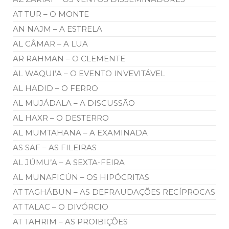
AT TUR – O MONTE
AN NAJM – A ESTRELA
AL CÂMAR – A LUA
AR RAHMAN – O CLEMENTE
AL WAQUI’A – O EVENTO INVEVITÁVEL
AL HADID – O FERRO
AL MUJÁDALA – A DISCUSSÃO
AL HAXR – O DESTERRO
AL MUMTAHANA – A EXAMINADA
AS SAF – AS FILEIRAS
AL JÚMU’A – A SEXTA-FEIRA
AL MUNAFICÚN – OS HIPÓCRITAS
AT TAGHÁBUN – AS DEFRAUDAÇÕES RECÍPROCAS
AT TALAC – O DIVÓRCIO
AT TAHRIM – AS PROIBIÇÕES