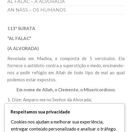
AL FALAC – A ALVORADA
AN NÁSS – OS HUMANOS
113ª SURATA
“AL FALAC”
(A ALVORADA)
Revelada em Madina, e composta de 5 versículos. Ela
fornece o antídoto contra a superstição e medo, ensinando-
nos a pedir refúgio em Allah de todo tipo de mal ao qual
podemos estar expostos.
Em nome de Allah, o Clemente, o Misericordioso.
1. Dize: Amparo-me no Senhor da Alvorada;
2. Do mal de quem por Ele foi criado.
Respeitamos sua privacidade
3. Do mal da tenebrosa noite, quando se estende.
Cookies nos ajudam a melhorar sua experiência,
entregar conteúdo personalizado e analisar o tráfego.
4. Do mal das que assopram nós (praticam ciências ocultas).