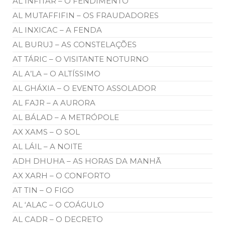
AL INFITAR – O FENDIMENTO
AL MUTAFFIFIN – OS FRAUDADORES
AL INXICAC – A FENDA
AL BURUJ – AS CONSTELAÇÕES
AT TÁRIC – O VISITANTE NOTURNO
AL A’LA – O ALTÍSSIMO
AL GHÁXIA – O EVENTO ASSOLADOR
AL FAJR – A AURORA
AL BÁLAD – A METRÓPOLE
AX XAMS – O SOL
AL LÁIL – A NOITE
ADH DHUHA – AS HORAS DA MANHÃ
AX XARH – O CONFORTO
AT TIN – O FIGO
AL ‘ALAC – O COÁGULO
AL CADR – O DECRETO