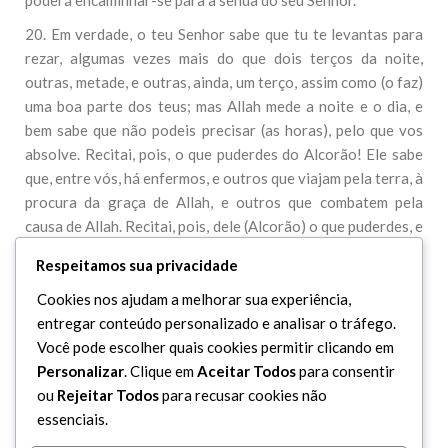
poderá encaminhar-se para a senda do seu Senhor.
20. Em verdade, o teu Senhor sabe que tu te levantas para
rezar, algumas vezes mais do que dois terços da noite,
outras, metade, e outras, ainda, um terço, assim como (o faz)
uma boa parte dos teus; mas Allah mede a noite e o dia, e
bem sabe que não podeis precisar (as horas), pelo que vos
absolve. Recitai, pois, o que puderdes do Alcorão! Ele sabe
que, entre vós, há enfermos, e outros que viajam pela terra, à
procura da graça de Allah, e outros que combatem pela
causa de Allah. Recitai, pois, dele (Alcorão) o que puderdes, e
observai a oração, pagai o zakat e concedei a Allah um bom
Respeitamos sua privacidade
empréstimo. E todo o bem que fizerdes, será em favor às
vossas almas, e achareis a sua recompensa em Allah, o Qual
Cookies nos ajudam a melhorar sua experiência,
é preferível e mais recompensador. Implorai, pois, o perdão
entregar conteúdo personalizado e analisar o tráfego.
de Allah, porque Allah é Indulgente, Misericordioso.
Você pode escolher quais cookies permitir clicando em
Personalizar
. Clique em
Aceitar Todos
para consentir
ou
Rejeitar Todos
para recusar cookies não
essenciais.