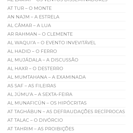
AT TUR – O MONTE
AN NAJM – A ESTRELA
AL CÂMAR – A LUA
AR RAHMAN – O CLEMENTE
AL WAQUI’A – O EVENTO INVEVITÁVEL
AL HADID – O FERRO
AL MUJÁDALA – A DISCUSSÃO
AL HAXR – O DESTERRO
AL MUMTAHANA – A EXAMINADA
AS SAF – AS FILEIRAS
AL JÚMU’A – A SEXTA-FEIRA
AL MUNAFICÚN – OS HIPÓCRITAS
AT TAGHÁBUN – AS DEFRAUDAÇÕES RECÍPROCAS
AT TALAC – O DIVÓRCIO
AT TAHRIM – AS PROIBIÇÕES