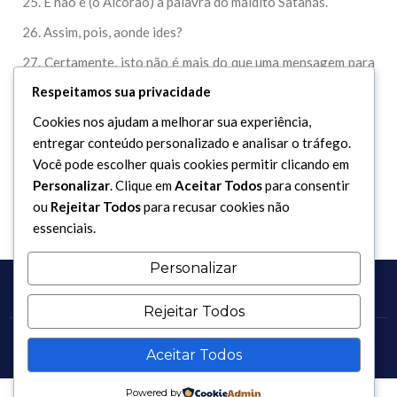
25. E não é (o Alcorão) a palavra do maldito Satanás.
26. Assim, pois, aonde ides?
27. Certamente, isto não é mais do que uma mensagem para
o universo,
Respeitamos sua privacidade
28. Para quem de vós se quiser encaminhar.
Cookies nos ajudam a melhorar sua experiência,
entregar conteúdo personalizado e analisar o tráfego.
29. Porém, não vos encaminhareis, salvo se Allah, o Senhor
Você pode escolher quais cookies permitir clicando em
do Universo, assim o permitir.
Personalizar
. Clique em
Aceitar Todos
para consentir
ou
Rejeitar Todos
para recusar cookies não
essenciais.
Personalizar
Rejeitar Todos
Copyright 2017 - 2026 / Todos os direitos reservados.
Aceitar Todos
Powered by