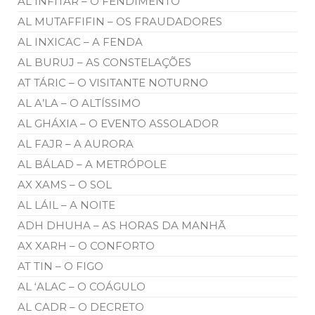
AL INFITAR – O FENDIMENTO
AL MUTAFFIFIN – OS FRAUDADORES
AL INXICAC – A FENDA
AL BURUJ – AS CONSTELAÇÕES
AT TÁRIC – O VISITANTE NOTURNO
AL A’LA – O ALTÍSSIMO
AL GHÁXIA – O EVENTO ASSOLADOR
AL FAJR – A AURORA
AL BÁLAD – A METRÓPOLE
AX XAMS – O SOL
AL LÁIL – A NOITE
ADH DHUHA – AS HORAS DA MANHÃ
AX XARH – O CONFORTO
AT TIN – O FIGO
AL ‘ALAC – O COÁGULO
AL CADR – O DECRETO