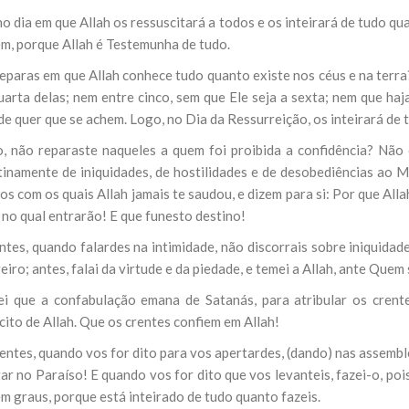
no dia em que Allah os ressuscitará a todos e os inteirará de tudo q
m, porque Allah é Testemunha de tudo.
reparas em que Allah conhece tudo quanto existe nos céus e na terra
quarta delas; nem entre cinco, sem que Ele seja a sexta; nem que ha
de quer que se achem. Logo, no Dia da Ressurreição, os inteirará de 
o, não reparaste naqueles a quem foi proibida a confidência? Não 
tinamente de iniquidades, de hostilidades e de desobediências ao 
s com os quais Allah jamais te saudou, e dizem para si: Por que All
 no qual entrarão! E que funesto destino!
ntes, quando falardes na intimidade, não discorrais sobre iniquidad
ro; antes, falai da virtude e da piedade, e temei a Allah, ante Quem
ei que a confabulação emana de Satanás, para atribular os crent
ito de Allah. Que os crentes confiem em Allah!
entes, quando vos for dito para vos apertardes, (dando) nas assemble
ar no Paraíso! E quando vos for dito que vos levanteis, fazei-o, poi
m graus, porque está inteirado de tudo quanto fazeis.