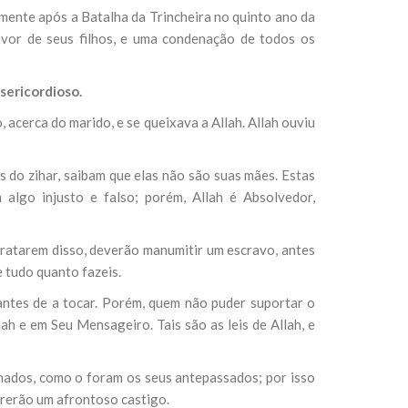
mente após a Batalha da Trincheira no quinto ano da
avor de seus filhos, e uma condenação de todos os
sil recebe o ex-ministro das
 República Islâmica do Irã
sericordioso.
Abril, o Centro Islâmico no Brasil recebeu em sua
ro das Relações Exteriores da República Islâmica
encontra-se visitando
acerca do marido, e se queixava a Allah. Allah ouviu
s do zihar, saibam que elas não são suas mães. Estas
 algo injusto e falso; porém, Allah é Absolvedor,
tratarem disso, deverão manumitir um escravo, antes
e tudo quanto fazeis.
antes de a tocar. Porém, quem não puder suportar o
lah e em Seu Mensageiro. Tais são as leis de Allah, e
nados, como o foram os seus antepassados; por isso
frerão um afrontoso castigo.