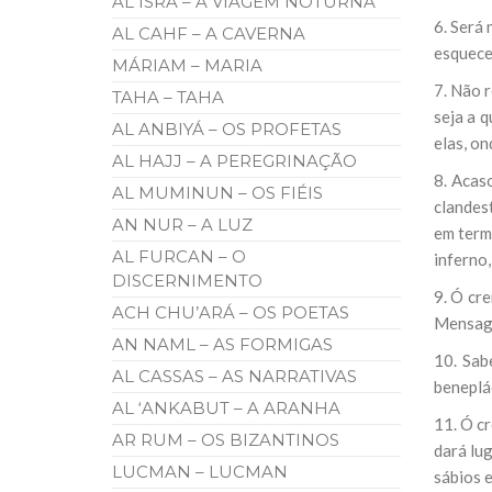
AL ISRÁ – A VIAGEM NOTURNA
6. Será 
AL CAHF – A CAVERNA
esquece
MÁRIAM – MARIA
7. Não 
TAHA – TAHA
seja a 
AL ANBIYÁ – OS PROFETAS
elas, on
AL HAJJ – A PEREGRINAÇÃO
8. Acas
AL MUMINUN – OS FIÉIS
clandes
AN NUR – A LUZ
em termo
AL FURCAN – O
inferno,
DISCERNIMENTO
9. Ó cre
ACH CHU’ARÁ – OS POETAS
Mensagei
AN NAML – AS FORMIGAS
10. Sab
AL CASSAS – AS NARRATIVAS
beneplác
AL ‘ANKABUT – A ARANHA
11. Ó cr
AR RUM – OS BIZANTINOS
dará lug
LUCMAN – LUCMAN
sábios e