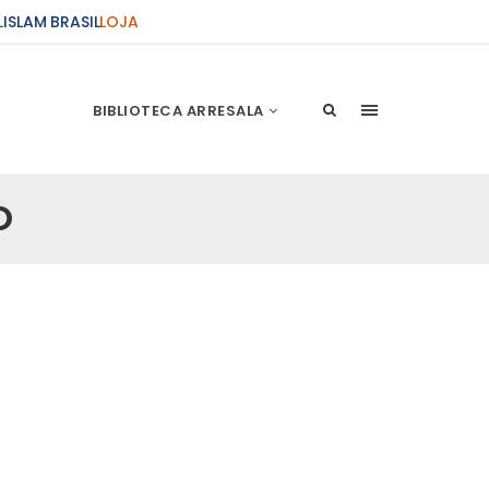
L
ISLAM BRASIL
LOJA
BIBLIOTECA ARRESALA
O
ções Sobre o Conflito
 presente artigo resume as principais
s atentados de 11 de setembro e a subseqüente
stão. As Raízes do Conflito Os atentados a Nova
nício de Muharam
 Misericordioso! O Centro Islâmico no Brasil
ela chegada no ano novo muçulmano de 1435
irmãos e irmãs um novo