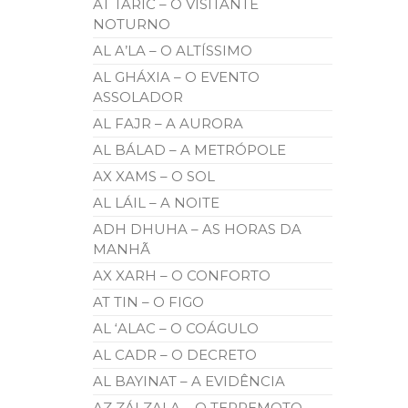
AT TÁRIC – O VISITANTE
NOTURNO
AL A’LA – O ALTÍSSIMO
AL GHÁXIA – O EVENTO
ASSOLADOR
AL FAJR – A AURORA
AL BÁLAD – A METRÓPOLE
AX XAMS – O SOL
AL LÁIL – A NOITE
ADH DHUHA – AS HORAS DA
MANHÃ
AX XARH – O CONFORTO
AT TIN – O FIGO
AL ‘ALAC – O COÁGULO
AL CADR – O DECRETO
AL BAYINAT – A EVIDÊNCIA
AZ ZÁLZALA – O TERREMOTO