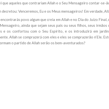
ei que aqueles que contrariam Allah e o Seu Mensageiro contar-se-ã
ah decretou: Venceremos, Eu e os Meus mensageiros! Em verdade, All
 encontrarás povo algum que creia em Allah e no Dia do Juízo Final,
Mensageiro, ainda que sejam seus pais ou seus filhos, seus irmãos o
s e os confortou com o Seu Espírito, e os introduzirá em jardi
ente. Allah se comprazerá com eles e eles se comprazerão n’Ele. Est
formam o partido de Allah serão os bem-aventurados?