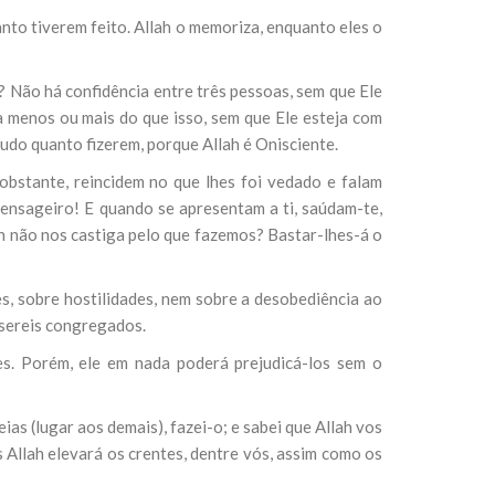
uanto tiverem feito. Allah o memoriza, enquanto eles o
? Não há confidência entre três pessoas, sem que Ele
ja menos ou mais do que isso, sem que Ele esteja com
tudo quanto fizerem, porque Allah é Onisciente.
obstante, reincidem no que lhes foi vedado e falam
Mensageiro! E quando se apresentam a ti, saúdam-te,
ah não nos castiga pelo que fazemos? Bastar-lhes-á o
es, sobre hostilidades, nem sobre a desobediência ao
 sereis congregados.
es. Porém, ele em nada poderá prejudicá-los sem o
ias (lugar aos demais), fazei-o; e sabei que Allah vos
s Allah elevará os crentes, dentre vós, assim como os