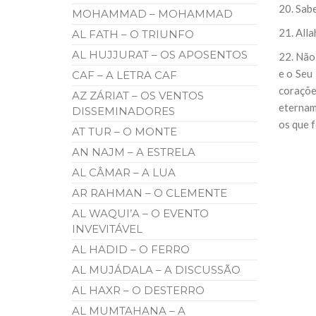
20. Sab
MOHAMMAD – MOHAMMAD
21. All
AL FATH – O TRIUNFO
AL HUJJURAT – OS APOSENTOS
22. Não
e o Seu 
CAF – A LETRA CAF
coraçõe
AZ ZÁRIAT – OS VENTOS
eternam
DISSEMINADORES
os que 
AT TUR – O MONTE
AN NAJM – A ESTRELA
AL CÂMAR – A LUA
AR RAHMAN – O CLEMENTE
AL WAQUI’A – O EVENTO
INVEVITÁVEL
AL HADID – O FERRO
AL MUJÁDALA – A DISCUSSÃO
AL HAXR – O DESTERRO
AL MUMTAHANA – A