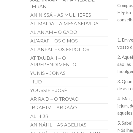
10 DE NOVEMBRO DE 2013
Compost
IMRAN
Falecimento do Imam Ali Ibn Al-Hu
Hégira.
AN NISSÁ – AS MULHERES
Em nome de Deus, o Clemente, o Misericordioso!
conselh
relembramos o martírio do quarto Imam dos muçu
AL-MAIDA – A MESA SERVIDA
Hussein Ibn Ali Ibn Abi Táleb (A.S.), conhecido p
AL AN’AM – O GADO
1. Em ve
AL’ARAF – OS CIMOS
vosso d
AL ANFAL – OS ESPOLIOS
2. Aquel
AT TAUBAH – O
são as 
ARREPENDIMENTO
Indulge
YUNIS – JONAS
3. Quan
HUD
de as to
YOUSSIF – JOSÉ
4. Mas,
AR RA’D – O TROVÃO
jejum, d
IBRAHIM – ABRAÃO
aqueles
AL HIJR
5. Sabe
AN NÁHL – AS ABELHAS
Nós lhe