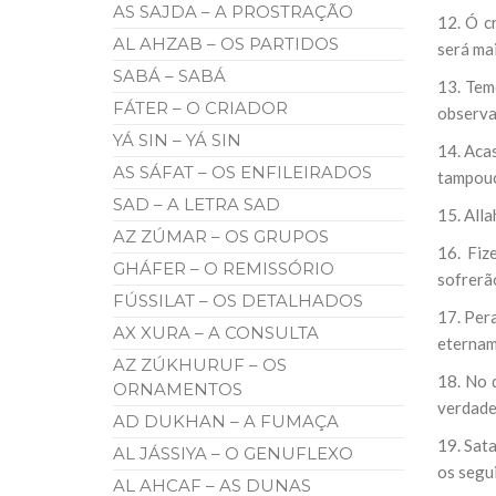
AS SAJDA – A PROSTRAÇÃO
12. Ó c
AL AHZAB – OS PARTIDOS
será mai
SABÁ – SABÁ
13. Teme
FÁTER – O CRIADOR
observai
YÁ SIN – YÁ SIN
14. Aca
AS SÁFAT – OS ENFILEIRADOS
tampouc
SAD – A LETRA SAD
15. All
AZ ZÚMAR – OS GRUPOS
16. Fiz
GHÁFER – O REMISSÓRIO
sofrerã
FÚSSILAT – OS DETALHADOS
17. Pera
AX XURA – A CONSULTA
eternam
AZ ZÚKHURUF – OS
18. No 
ORNAMENTOS
verdade
AD DUKHAN – A FUMAÇA
19. Sata
AL JÁSSIYA – O GENUFLEXO
os segu
AL AHCAF – AS DUNAS