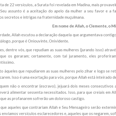
a de 22 versículos, a Surata foi revelada em Madina, mais provavel
NOTÍCIAS
ssein (A.S.)
 Seu assunto é a aceitação do apelo da mulher a seu favor e a f
3 DE JULHO DE 2014
 Diante da data em que
Centro Islâmico no Bra
os secretos e intrigas na fraternidade muçulmana.
lmanos, o Imam Ali Ibn Al-
Relações Exteriores da
or “Zein Al-Ábidin” (Formosura
Em nome de Allah, o Clemente, o Mi
Na noite da quinta-feira, 03 de 
sede, em São Paulo, o ex-minist
do Irã, Sr. Kamal Kharrazi, que 
rdade, Allah escutou a declaração daquela que argumentava contigo, 
iálogo, porque é Oniouvinte, Onividente.
es, dentre vós, que repudiam as suas mulheres (jurando isso) atravé
que os geraram; certamente, com tal juramento, eles proferiram
ntíssimo.
to àqueles que repudiarem as suas mulheres pelo zihar e logo se re
carem. Isso é uma exortação para vós, porque Allah está inteirado d
 quem não o encontrar (escravo), jejuará dois meses consecutivos 
everá alimentar sessenta necessitados. Isso, para que creiais em Al
 que as profanarem sofrerão um doloroso castigo.
i que aqueles que contrariam Allah e Seu Mensageiro serão extermi
s enviamos versículos esclarecedores e, aqueles que os negarem, so