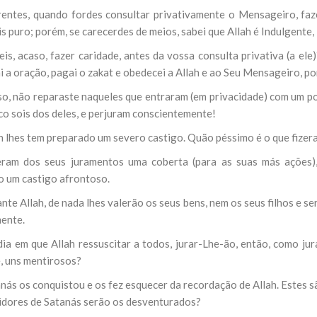
rentes, quando fordes consultar privativamente o Mensageiro, faze
s puro; porém, se carecerdes de meios, sabei que Allah é Indulgente,
is, acaso, fazer caridade, antes da vossa consulta privativa (a ele
 a oração, pagai o zakat e obedecei a Allah e ao Seu Mensageiro, po
so, não reparaste naqueles que entraram (em privacidade) com um p
o sois dos deles, e perjuram conscientemente!
ah lhes tem preparado um severo castigo. Quão péssimo é o que fizer
eram dos seus juramentos uma coberta (para as suas más ações)
o um castigo afrontoso.
nte Allah, de nada lhes valerão os seus bens, nem os seus filhos e 
ente.
dia em que Allah ressuscitar a todos, jurar-Lhe-ão, então, como ju
, uns mentirosos?
nás os conquistou e os fez esquecer da recordação de Allah. Estes s
idores de Satanás serão os desventurados?