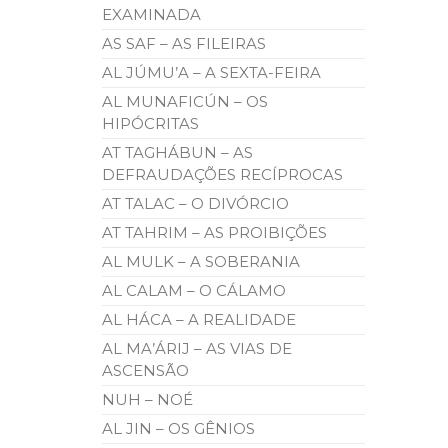
EXAMINADA
AS SAF – AS FILEIRAS
AL JÚMU’A – A SEXTA-FEIRA
AL MUNAFICÚN – OS
HIPÓCRITAS
AT TAGHÁBUN – AS
DEFRAUDAÇÕES RECÍPROCAS
AT TALAC – O DIVÓRCIO
AT TAHRIM – AS PROIBIÇÕES
AL MULK – A SOBERANIA
AL CALAM – O CÁLAMO
AL HÁCA – A REALIDADE
AL MA’ÁRIJ – AS VIAS DE
ASCENSÃO
NUH – NOÉ
AL JIN – OS GÊNIOS