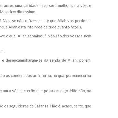
i antes uma caridade; isso será melhor para vós; e
 Misericordiosíssimo.
)? Mas, se não o fizerdes – e que Allah vos perdoe –,
rque Allah está inteirado de tudo quanto fazeis.
ovo o qual Allah abominou? Não são dos vossos, nem
am!
, e desencaminharam-se da senda de Allah; porém,
serão os condenados ao inferno, no qual permanecerão
raram a vós, e crerão que possuem algo. Não são, na
ão os seguidores de Satanás. Não é, acaso, certo, que