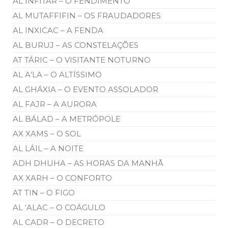
AL INFITAR – O FENDIMENTO
AL MUTAFFIFIN – OS FRAUDADORES
AL INXICAC – A FENDA
AL BURUJ – AS CONSTELAÇÕES
AT TÁRIC – O VISITANTE NOTURNO
AL A’LA – O ALTÍSSIMO
AL GHÁXIA – O EVENTO ASSOLADOR
AL FAJR – A AURORA
AL BÁLAD – A METRÓPOLE
AX XAMS – O SOL
AL LÁIL – A NOITE
ADH DHUHA – AS HORAS DA MANHÃ
AX XARH – O CONFORTO
AT TIN – O FIGO
AL ‘ALAC – O COÁGULO
AL CADR – O DECRETO