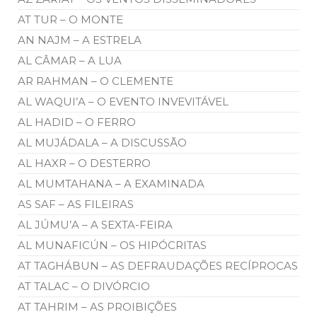
AT TUR – O MONTE
AN NAJM – A ESTRELA
AL CÂMAR – A LUA
AR RAHMAN – O CLEMENTE
AL WAQUI’A – O EVENTO INVEVITÁVEL
AL HADID – O FERRO
AL MUJÁDALA – A DISCUSSÃO
AL HAXR – O DESTERRO
AL MUMTAHANA – A EXAMINADA
AS SAF – AS FILEIRAS
AL JÚMU’A – A SEXTA-FEIRA
AL MUNAFICÚN – OS HIPÓCRITAS
AT TAGHÁBUN – AS DEFRAUDAÇÕES RECÍPROCAS
AT TALAC – O DIVÓRCIO
AT TAHRIM – AS PROIBIÇÕES