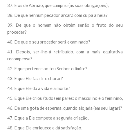
37. E os de Abraão, que cumpriu (as suas obrigações),
38. De que nenhum pecador arcará com culpa alheia?
39. De que o homem não obtém senão o fruto do seu
proceder?
40. De que o seu proceder será examinado?
41. Depois, ser-lhe-á retribuído, com a mais equitativa
recompensa?
42. E que pertence ao teu Senhor o limite?
43. E que Ele faz rir e chorar?
44. E que Ele dá a vida e a morte?
45. E que Ele criou (tudo) em pares: o masculino e o feminino,
46. De uma gota de esperma, quando alojada (em seu lugar)?
47. E que a Ele compete a segunda criação,
48. E que Ele enriquece e dá satisfação,