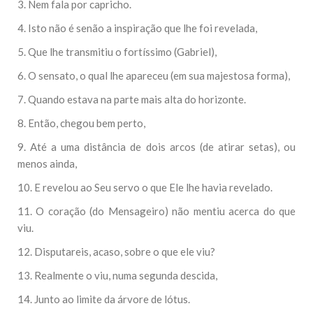
3. Nem fala por capricho.
4. Isto não é senão a inspiração que lhe foi revelada,
5. Que lhe transmitiu o fortíssimo (Gabriel),
6. O sensato, o qual lhe apareceu (em sua majestosa forma),
7. Quando estava na parte mais alta do horizonte.
8. Então, chegou bem perto,
9. Até a uma distância de dois arcos (de atirar setas), ou
menos ainda,
10. E revelou ao Seu servo o que Ele lhe havia revelado.
11. O coração (do Mensageiro) não mentiu acerca do que
viu.
12. Disputareis, acaso, sobre o que ele viu?
13. Realmente o viu, numa segunda descida,
14. Junto ao limite da árvore de lótus.