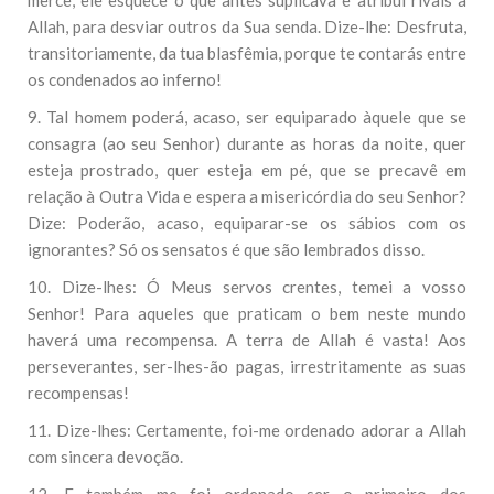
mercê, ele esquece o que antes suplicava e atribui rivais a
Allah, para desviar outros da Sua senda. Dize-lhe: Desfruta,
transitoriamente, da tua blasfêmia, porque te contarás entre
os condenados ao inferno!
9. Tal homem poderá, acaso, ser equiparado àquele que se
consagra (ao seu Senhor) durante as horas da noite, quer
esteja prostrado, quer esteja em pé, que se precavê em
relação à Outra Vida e espera a misericórdia do seu Senhor?
Dize: Poderão, acaso, equiparar-se os sábios com os
ignorantes? Só os sensatos é que são lembrados disso.
10. Dize-lhes: Ó Meus servos crentes, temei a vosso
Senhor! Para aqueles que praticam o bem neste mundo
haverá uma recompensa. A terra de Allah é vasta! Aos
perseverantes, ser-lhes-ão pagas, irrestritamente as suas
recompensas!
11. Dize-lhes: Certamente, foi-me ordenado adorar a Allah
com sincera devoção.