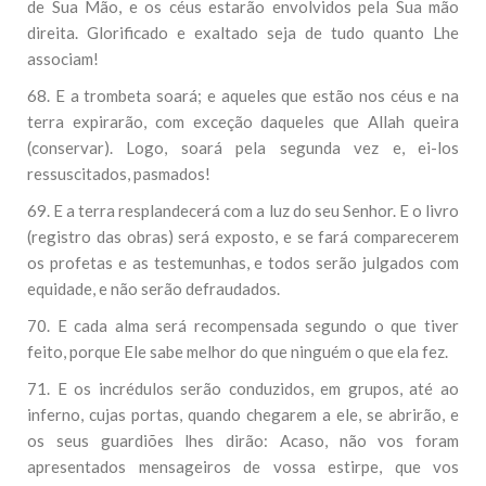
de Sua Mão, e os céus estarão envolvidos pela Sua mão
direita. Glorificado e exaltado seja de tudo quanto Lhe
associam!
68. E a trombeta soará; e aqueles que estão nos céus e na
terra expirarão, com exceção daqueles que Allah queira
(conservar). Logo, soará pela segunda vez e, ei-los
ressuscitados, pasmados!
69. E a terra resplandecerá com a luz do seu Senhor. E o livro
(registro das obras) será exposto, e se fará comparecerem
os profetas e as testemunhas, e todos serão julgados com
equidade, e não serão defraudados.
70. E cada alma será recompensada segundo o que tiver
feito, porque Ele sabe melhor do que ninguém o que ela fez.
71. E os incrédulos serão conduzidos, em grupos, até ao
inferno, cujas portas, quando chegarem a ele, se abrirão, e
os seus guardiões lhes dirão: Acaso, não vos foram
apresentados mensageiros de vossa estirpe, que vos