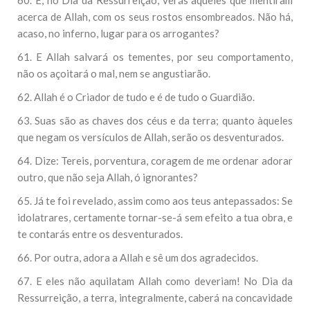
60. E, no Dia da Ressurreição, verás aqueles que mentiram
acerca de Allah, com os seus rostos ensombreados. Não há,
acaso, no inferno, lugar para os arrogantes?
61. E Allah salvará os tementes, por seu comportamento,
não os açoitará o mal, nem se angustiarão.
62. Allah é o Criador de tudo e é de tudo o Guardião.
63. Suas são as chaves dos céus e da terra; quanto àqueles
que negam os versículos de Allah, serão os desventurados.
64. Dize: Tereis, porventura, coragem de me ordenar adorar
outro, que não seja Allah, ó ignorantes?
65. Já te foi revelado, assim como aos teus antepassados: Se
idolatrares, certamente tornar-se-á sem efeito a tua obra, e
te contarás entre os desventurados.
66. Por outra, adora a Allah e sê um dos agradecidos.
67. E eles não aquilatam Allah como deveriam! No Dia da
Ressurreição, a terra, integralmente, caberá na concavidade