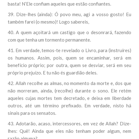
basta! N’Ele confiam aqueles que estão confiantes.
39. Dize-lhes (ainda): Ó povo meu, agi a vosso gosto! Eu
também farei (o mesmo)! Logo sabereis,
40. A quem açoitará um castigo que o desonrará, fazendo
com que tenha um tormento permanente.
41. Em verdade, temos-te revelado o Livro, para (instruíres)
os humanos. Assim, pois, quem se encaminhar, será em
benefício próprio; por outra, quem se desviar, será em seu
próprio prejuízo. E tu não és guardião deles.
42. Allah recolhe as almas, no momento da morte e, dos que
não morreram, ainda, (recolhe) durante o sono. Ele retém
aqueles cujas mortes tem decretado, e deixa em liberdade
outros, até um término prefixado. Em verdade, nisto há
sinais para os sensatos.
43. Adotarão, acaso, intercessores, em vez de Allah? Dize-
lhes: Quê! Ainda que eles não tenham poder algum, nem
razão alguma?