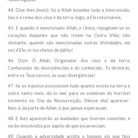
44. Dize-lhes (mais): Só a Allah incumbe toda a intercessão.
Seu é o reino dos céus e da terra; logo, a Ele retornareis.
45. E quando é mencionado Allah, o Único, repugnam-se os
corações daqueles que não creem na Outra Vida; não
obstante, quando são mencionadas outras divindades, em
vez d’Ele, ei-los cheios de júblio!
46. Dize: Ó Allah, Originador dos céus e da terra,
Conhecedor do desconhecido e do conhecido, Tu dirimirás,
entre os Teus servos, as suas divergências!
47. Se os injustos possuíssem tudo quanto existe na terra e
outro tanto mais, dá-lo-iam, para se eximirem do horrível
tormento no Dia da Ressurreição. (Nesse dia) aparecer-
lhes-á, da parte de Allah, o que jamais esperavam.
48. E lhes aparecerão as maldades que tiverem cometido, e
serão envolvidos por aquilo de que escarneciam.
49. Quando a adversidade açoita o homem, eis que Nos