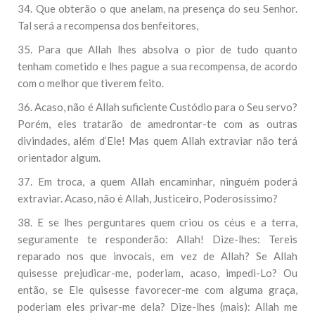
34. Que obterão o que anelam, na presença do seu Senhor.
Tal será a recompensa dos benfeitores,
35. Para que Allah lhes absolva o pior de tudo quanto
tenham cometido e lhes pague a sua recompensa, de acordo
com o melhor que tiverem feito.
36. Acaso, não é Allah suficiente Custódio para o Seu servo?
Porém, eles tratarão de amedrontar-te com as outras
divindades, além d’Ele! Mas quem Allah extraviar não terá
orientador algum.
37. Em troca, a quem Allah encaminhar, ninguém poderá
extraviar. Acaso, não é Allah, Justiceiro, Poderosíssimo?
38. E se lhes perguntares quem criou os céus e a terra,
seguramente te responderão: Allah! Dize-lhes: Tereis
reparado nos que invocais, em vez de Allah? Se Allah
quisesse prejudicar-me, poderiam, acaso, impedi-Lo? Ou
então, se Ele quisesse favorecer-me com alguma graça,
poderiam eles privar-me dela? Dize-lhes (mais): Allah me