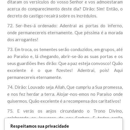
ditaram os versículos do vosso Senhor e vos admoestaram
acerca do comparecimento deste dia? Dirão: Sim! Então, o
decreto do castigo recairá sobre os incrédulos.
72. Ser-lhes-á ordenado: Adentrai as portas do inferno,
onde permanecereis eternamente. Que péssima é a morada
dos arrogantes!
73. Em troca, os tementes serão conduzidos, em grupos, até
ao Paraíso e, lá chegando, abrir-se-ão as suas portas e os
seus guardiões lhes dirão: Que a paz esteja convosco! Quão
excelente é o que fizestes! Adentrai, pois! Aqui
permanecereis eternamente.
74. Dirão: Louvado seja Allah, Que cumpriu a Sua promessa,
e nos fez herdar a terra. Alojar-nos-emos no Paraíso onde
quisermos. Quão excelente é a recompensa dos caritativos!
75. E verás os anjos circundando o Trono Divino,
celebrando os louvores do seu Senhor. E todos serão
julgados com equidade, e será dito: Louvado seja Allah,
Respeitamos sua privacidade