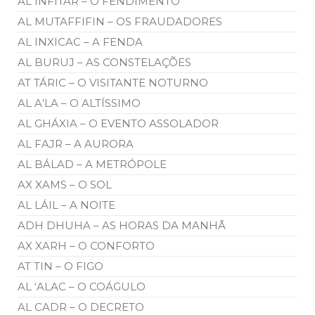
AL INFITAR – O FENDIMENTO
AL MUTAFFIFIN – OS FRAUDADORES
AL INXICAC – A FENDA
AL BURUJ – AS CONSTELAÇÕES
AT TÁRIC – O VISITANTE NOTURNO
AL A’LA – O ALTÍSSIMO
AL GHÁXIA – O EVENTO ASSOLADOR
AL FAJR – A AURORA
AL BÁLAD – A METRÓPOLE
AX XAMS – O SOL
AL LÁIL – A NOITE
ADH DHUHA – AS HORAS DA MANHÃ
AX XARH – O CONFORTO
AT TIN – O FIGO
AL ‘ALAC – O COÁGULO
AL CADR – O DECRETO