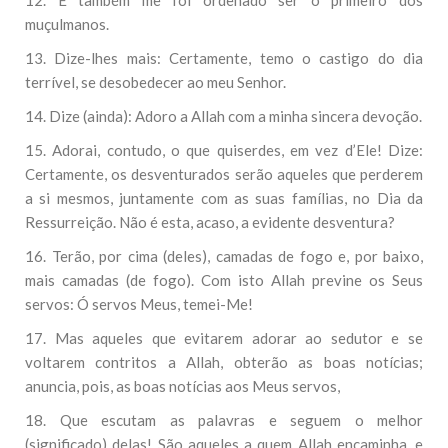
12. E também me foi ordenado ser o primeiro dos
muçulmanos.
13. Dize-lhes mais: Certamente, temo o castigo do dia
terrível, se desobedecer ao meu Senhor.
14. Dize (ainda): Adoro a Allah com a minha sincera devoção.
15. Adorai, contudo, o que quiserdes, em vez d’Ele! Dize:
Certamente, os desventurados serão aqueles que perderem
a si mesmos, juntamente com as suas famílias, no Dia da
Ressurreição. Não é esta, acaso, a evidente desventura?
16. Terão, por cima (deles), camadas de fogo e, por baixo,
mais camadas (de fogo). Com isto Allah previne os Seus
servos: Ó servos Meus, temei-Me!
17. Mas aqueles que evitarem adorar ao sedutor e se
voltarem contritos a Allah, obterão as boas notícias;
anuncia, pois, as boas notícias aos Meus servos,
18. Que escutam as palavras e seguem o melhor
(significado) delas! São aqueles a quem Allah encaminha, e