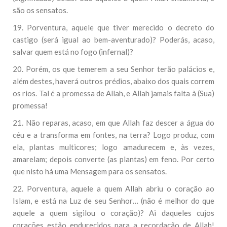
são os sensatos.
19. Porventura, aquele que tiver merecido o decreto do
castigo (será igual ao bem-aventurado)? Poderás, acaso,
salvar quem está no fogo (infernal)?
20. Porém, os que temerem a seu Senhor terão palácios e,
além destes, haverá outros prédios, abaixo dos quais correm
os rios. Tal é a promessa de Allah, e Allah jamais falta à (Sua)
promessa!
21. Não reparas, acaso, em que Allah faz descer a água do
céu e a transforma em fontes, na terra? Logo produz, com
ela, plantas multicores; logo amadurecem e, às vezes,
amarelam; depois converte (as plantas) em feno. Por certo
que nisto há uma Mensagem para os sensatos.
22. Porventura, aquele a quem Allah abriu o coração ao
Islam, e está na Luz de seu Senhor… (não é melhor do que
aquele a quem sigilou o coração)? Ai daqueles cujos
corações estão endurecidos para a recordação de Allah!