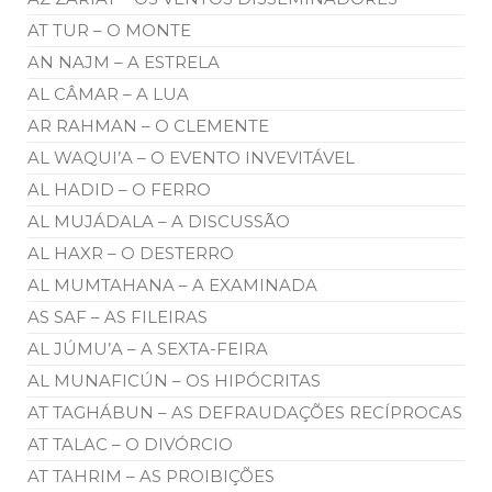
AT TUR – O MONTE
AN NAJM – A ESTRELA
AL CÂMAR – A LUA
AR RAHMAN – O CLEMENTE
AL WAQUI’A – O EVENTO INVEVITÁVEL
AL HADID – O FERRO
AL MUJÁDALA – A DISCUSSÃO
AL HAXR – O DESTERRO
AL MUMTAHANA – A EXAMINADA
AS SAF – AS FILEIRAS
AL JÚMU’A – A SEXTA-FEIRA
AL MUNAFICÚN – OS HIPÓCRITAS
AT TAGHÁBUN – AS DEFRAUDAÇÕES RECÍPROCAS
AT TALAC – O DIVÓRCIO
AT TAHRIM – AS PROIBIÇÕES