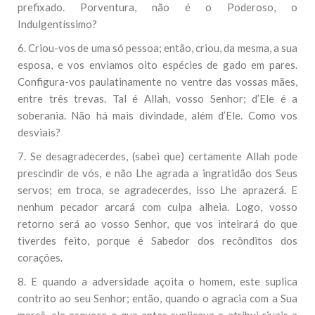
prefixado. Porventura, não é o Poderoso, o
Indulgentíssimo?
6. Criou-vos de uma só pessoa; então, criou, da mesma, a sua
esposa, e vos enviamos oito espécies de gado em pares.
Configura-vos paulatinamente no ventre das vossas mães,
entre três trevas. Tal é Allah, vosso Senhor; d’Ele é a
soberania. Não há mais divindade, além d’Ele. Como vos
desviais?
7. Se desagradecerdes, (sabei que) certamente Allah pode
prescindir de vós, e não Lhe agrada a ingratidão dos Seus
servos; em troca, se agradecerdes, isso Lhe aprazerá. E
nenhum pecador arcará com culpa alheia. Logo, vosso
retorno será ao vosso Senhor, que vos inteirará do que
tiverdes feito, porque é Sabedor dos recônditos dos
corações.
8. E quando a adversidade açoita o homem, este suplica
contrito ao seu Senhor; então, quando o agracia com a Sua