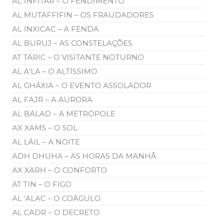
AL INFITAR – O FENDIMENTO
AL MUTAFFIFIN – OS FRAUDADORES
AL INXICAC – A FENDA
AL BURUJ – AS CONSTELAÇÕES
AT TÁRIC – O VISITANTE NOTURNO
AL A’LA – O ALTÍSSIMO
AL GHÁXIA – O EVENTO ASSOLADOR
AL FAJR – A AURORA
AL BÁLAD – A METRÓPOLE
AX XAMS – O SOL
AL LÁIL – A NOITE
ADH DHUHA – AS HORAS DA MANHÃ
AX XARH – O CONFORTO
AT TIN – O FIGO
AL ‘ALAC – O COÁGULO
AL CADR – O DECRETO