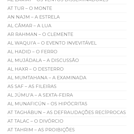
AT TUR – O MONTE
AN NAJM – A ESTRELA
AL CÂMAR – A LUA
AR RAHMAN – O CLEMENTE
AL WAQUI’A – O EVENTO INVEVITÁVEL
AL HADID – O FERRO
AL MUJÁDALA – A DISCUSSÃO
AL HAXR – O DESTERRO
AL MUMTAHANA – A EXAMINADA
AS SAF – AS FILEIRAS
AL JÚMU’A – A SEXTA-FEIRA
AL MUNAFICÚN – OS HIPÓCRITAS
AT TAGHÁBUN – AS DEFRAUDAÇÕES RECÍPROCAS
AT TALAC – O DIVÓRCIO
AT TAHRIM – AS PROIBIÇÕES