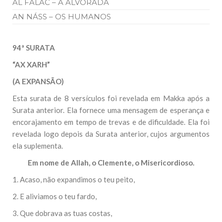
AL FALAC – A ALVORADA
AN NÁSS – OS HUMANOS
94ª SURATA
“AX XARH”
(A EXPANSÃO)
Esta surata de 8 versículos foi revelada em Makka após a
Surata anterior. Ela fornece uma mensagem de esperança e
encorajamento em tempo de trevas e de dificuldade. Ela foi
revelada logo depois da Surata anterior, cujos argumentos
ela suplementa.
Em nome de Allah, o Clemente, o Misericordioso.
1. Acaso, não expandimos o teu peito,
2. E aliviamos o teu fardo,
3. Que dobrava as tuas costas,