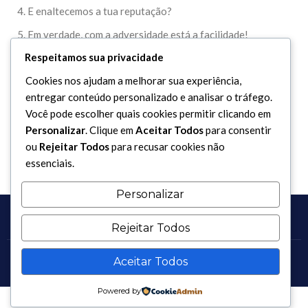
4. E enaltecemos a tua reputação?
5. Em verdade, com a adversidade está a facilidade!
Respeitamos sua privacidade
6. Certamente, com a adversidade está a facilidade!
Cookies nos ajudam a melhorar sua experiência,
7. Assim, pois, quando estiveres livre (dos teus afazeres),
entregar conteúdo personalizado e analisar o tráfego.
continua o teu esforço,
Você pode escolher quais cookies permitir clicando em
8. E volta para o teu Senhor (toda) a atenção.
Personalizar
. Clique em
Aceitar Todos
para consentir
ou
Rejeitar Todos
para recusar cookies não
essenciais.
Personalizar
Rejeitar Todos
Aceitar Todos
Copyright 2017 - 2026 / Todos os direitos reservados.
Powered by