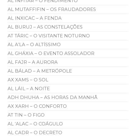
AL INFITAR – O FENDIMENTO
AL MUTAFFIFIN – OS FRAUDADORES
AL INXICAC – A FENDA
AL BURUJ – AS CONSTELAÇÕES
AT TÁRIC – O VISITANTE NOTURNO
AL A’LA – O ALTÍSSIMO
AL GHÁXIA – O EVENTO ASSOLADOR
AL FAJR – A AURORA
AL BÁLAD – A METRÓPOLE
AX XAMS – O SOL
AL LÁIL – A NOITE
ADH DHUHA – AS HORAS DA MANHÃ
AX XARH – O CONFORTO
AT TIN – O FIGO
AL ‘ALAC – O COÁGULO
AL CADR – O DECRETO