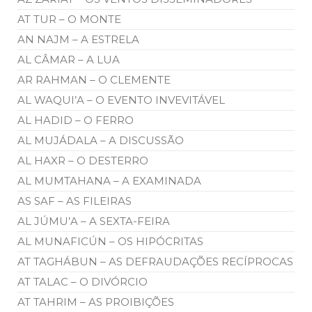
AT TUR – O MONTE
AN NAJM – A ESTRELA
AL CÂMAR – A LUA
AR RAHMAN – O CLEMENTE
AL WAQUI’A – O EVENTO INVEVITÁVEL
AL HADID – O FERRO
AL MUJÁDALA – A DISCUSSÃO
AL HAXR – O DESTERRO
AL MUMTAHANA – A EXAMINADA
AS SAF – AS FILEIRAS
AL JÚMU’A – A SEXTA-FEIRA
AL MUNAFICÚN – OS HIPÓCRITAS
AT TAGHÁBUN – AS DEFRAUDAÇÕES RECÍPROCAS
AT TALAC – O DIVÓRCIO
AT TAHRIM – AS PROIBIÇÕES