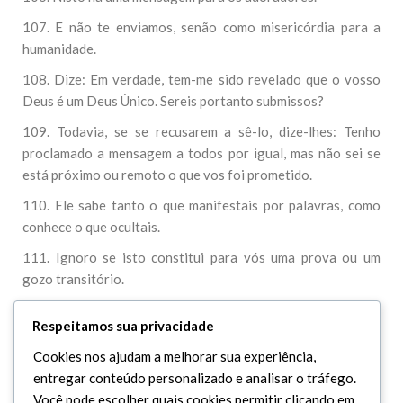
107. E não te enviamos, senão como misericórdia para a
humanidade.
108. Dize: Em verdade, tem-me sido revelado que o vosso
Deus é um Deus Único. Sereis portanto submissos?
109. Todavia, se se recusarem a sê-lo, dize-lhes: Tenho
proclamado a mensagem a todos por igual, mas não sei se
está próximo ou remoto o que vos foi prometido.
110. Ele sabe tanto o que manifestais por palavras, como
conhece o que ocultais.
111. Ignoro se isto constitui para vós uma prova ou um
gozo transitório.
112. Dize: Ó meu Senhor, julga com equidade! Nosso Senhor
Respeitamos sua privacidade
é o Clemente, a Quem se recorre, contra o que blasfemais.
Cookies nos ajudam a melhorar sua experiência,
entregar conteúdo personalizado e analisar o tráfego.
Você pode escolher quais cookies permitir clicando em