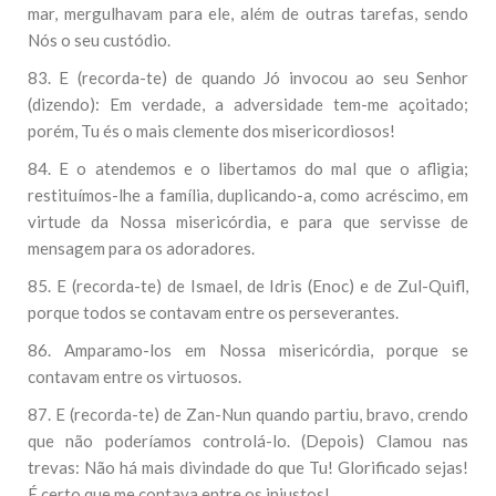
mar, mergulhavam para ele, além de outras tarefas, sendo
Nós o seu custódio.
83. E (recorda-te) de quando Jó invocou ao seu Senhor
(dizendo): Em verdade, a adversidade tem-me açoitado;
porém, Tu és o mais clemente dos misericordiosos!
84. E o atendemos e o libertamos do mal que o afligia;
restituímos-lhe a família, duplicando-a, como acréscimo, em
virtude da Nossa misericórdia, e para que servisse de
mensagem para os adoradores.
85. E (recorda-te) de Ismael, de Idris (Enoc) e de Zul-Quifl,
porque todos se contavam entre os perseverantes.
86. Amparamo-los em Nossa misericórdia, porque se
contavam entre os virtuosos.
87. E (recorda-te) de Zan-Nun quando partiu, bravo, crendo
que não poderíamos controlá-lo. (Depois) Clamou nas
trevas: Não há mais divindade do que Tu! Glorificado sejas!
É certo que me contava entre os injustos!