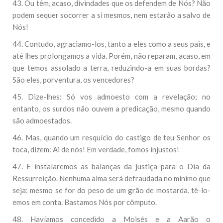
43. Ou têm, acaso, divindades que os defendem de Nós? Não
podem sequer socorrer a si mesmos, nem estarão a salvo de
Nós!
44. Contudo, agraciamo-los, tanto a eles como a seus pais, e
até lhes prolongamos a vida. Porém, não reparam, acaso, em
que temos assolado a terra, reduzindo-a em suas bordas?
São eles, porventura, os vencedores?
45. Dize-lhes: Só vos admoesto com a revelação; no
entanto, os surdos não ouvem a predicação, mesmo quando
são admoestados.
46. Mas, quando um resquício do castigo de teu Senhor os
toca, dizem: Ai de nós! Em verdade, fomos injustos!
47. E instalaremos as balanças da justiça para o Dia da
Ressurreição. Nenhuma alma será defraudada no mínimo que
seja; mesmo se for do peso de um grão de mostarda, tê-lo-
emos em conta. Bastamos Nós por cômputo.
48. Havíamos concedido a Moisés e a Aarão o