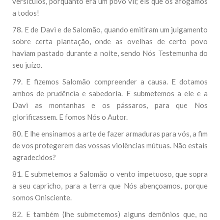
versículos, porquanto era um povo vil; eis que os afogamos
a todos!
78. E de Davi e de Salomão, quando emitiram um julgamento
sobre certa plantação, onde as ovelhas de certo povo
haviam pastado durante a noite, sendo Nós Testemunha do
seu juízo.
79. E fizemos Salomão compreender a causa. E dotamos
ambos de prudência e sabedoria. E submetemos a ele e a
Davi as montanhas e os pássaros, para que Nos
glorificassem. E fomos Nós o Autor.
80. E lhe ensinamos a arte de fazer armaduras para vós, a fim
de vos protegerem das vossas violências mútuas. Não estais
agradecidos?
81. E submetemos a Salomão o vento impetuoso, que sopra
a seu capricho, para a terra que Nós abençoamos, porque
somos Onisciente.
82. E também (lhe submetemos) alguns demônios que, no