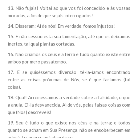
13. Não fujais! Voltai ao que vos foi concedido e às vossas
moradas, a fim de que sejais interrogados!
14. Disseram: Ai de nós! Em verdade, fomos injustos!
15. E não cessou esta sua lamentação, até que os deixamos
inertes, tal qual plantas cortadas.
16. Não criamos os céus e a terra e tudo quanto existe entre
ambos por mero passatempo.
17. E se quiséssemos diversão, tê-la-íamos encontrado
entre as coisas próximas de Nós, se é que faríamos (tal
coisa).
18. Qual! Arremessamos a verdade sobre a falsidade, o que
a anula. Ei-la desvanecida. Ai de vós, pelas falsas coisas com
que (Nos) descreveis!
19. Seu é tudo o que existe nos céus e na terra; e todos
quanto se acham em Sua Presença, não se ensoberbecem em
adorá-Lo, nem se enfadam disso.