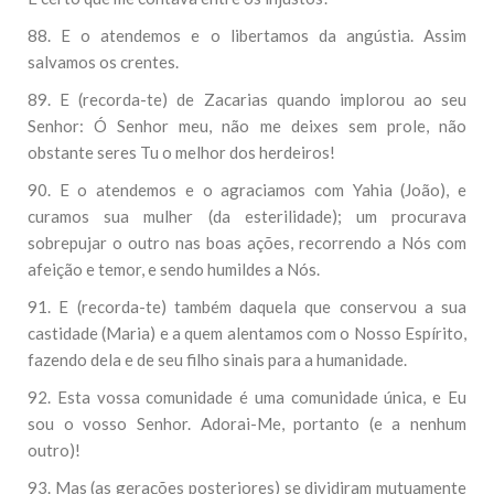
88. E o atendemos e o libertamos da angústia. Assim
salvamos os crentes.
89. E (recorda-te) de Zacarias quando implorou ao seu
Senhor: Ó Senhor meu, não me deixes sem prole, não
obstante seres Tu o melhor dos herdeiros!
90. E o atendemos e o agraciamos com Yahia (João), e
curamos sua mulher (da esterilidade); um procurava
sobrepujar o outro nas boas ações, recorrendo a Nós com
afeição e temor, e sendo humildes a Nós.
91. E (recorda-te) também daquela que conservou a sua
castidade (Maria) e a quem alentamos com o Nosso Espírito,
fazendo dela e de seu filho sinais para a humanidade.
92. Esta vossa comunidade é uma comunidade única, e Eu
sou o vosso Senhor. Adorai-Me, portanto (e a nenhum
outro)!
93. Mas (as gerações posteriores) se dividiram mutuamente