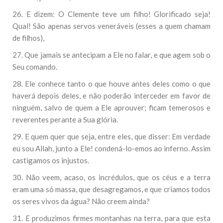
26. E dizem: O Clemente teve um filho! Glorificado seja!
Qual! São apenas servos veneráveis (esses a quem chamam
de filhos),
27. Que jamais se antecipam a Ele no falar, e que agem sob o
Seu comando.
28. Ele conhece tanto o que houve antes deles como o que
haverá depois deles, e não poderão interceder em favor de
ninguém, salvo de quem a Ele aprouver; ficam temerosos e
reverentes perante a Sua glória.
29. E quem quer que seja, entre eles, que disser: Em verdade
eu sou Allah, junto a Ele! condená-lo-emos ao inferno. Assim
castigamos os injustos.
30. Não veem, acaso, os incrédulos, que os céus e a terra
eram uma só massa, que desagregamos, e que criamos todos
os seres vivos da água? Não creem ainda?
31. E produzimos firmes montanhas na terra, para que esta