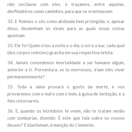
não oscilasse com eles, e traçamos, entre aquelas,
desfiladeiros como caminhos, para que se orientassem.
32. E fizemos o céu como abóbada bem protegida; e, apesar
disso, desdenham os sinais para as quais essas coisas
apontam.
33. Ele foi Quem criou a noite e o dia, o sol e a lua; cada qual
(dos corpos celestes) gravita em sua respectiva órbita.
34. Jamais concedemos imortalidade a ser humano algum,
anterior a ti. Porventura, se tu morresses, iriam eles viver
permanentemente?
35. Toda a alma provará o gosto da morte, e vos
provaremos com o mal e com o bem, à guisa de tentação, e a
Nós retornareis.
36. E, quando os incrédulos te veem, não te tratam senão
com zombarias, dizendo: É este que fala sobre os vossos
deuses? E blasfemam, à menção do Clemente.