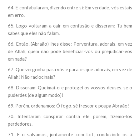
64. E confabularam, dizendo entre si: Em verdade, vós estais
em erro.
65. Logo voltaram a cair em confusão e disseram: Tu bem
sabes que eles não falam.
66. Então, (Abraão) lhes disse: Porventura, adorais, em vez
de Allah, quem não pode beneficiar-vos ou prejudicar-vos
em nada?
67. Que vergonha para vós e para os que adorais, em vez de
Allah! Não raciocinais?
68. Disseram: Queimai-o e protegei os vossos deuses, se o
puderdes (de algum modo)!
69. Porém, ordenamos: Ó fogo, sê frescor e poupa Abraão!
70. Intentaram conspirar contra ele, porém, fizemo-los
perdedores.
71. E o salvamos, juntamente com Lot, conduzindo-os à