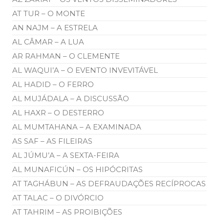
AT TUR – O MONTE
AN NAJM – A ESTRELA
AL CÂMAR – A LUA
AR RAHMAN – O CLEMENTE
AL WAQUI’A – O EVENTO INVEVITÁVEL
AL HADID – O FERRO
AL MUJÁDALA – A DISCUSSÃO
AL HAXR – O DESTERRO
AL MUMTAHANA – A EXAMINADA
AS SAF – AS FILEIRAS
AL JÚMU’A – A SEXTA-FEIRA
AL MUNAFICÚN – OS HIPÓCRITAS
AT TAGHÁBUN – AS DEFRAUDAÇÕES RECÍPROCAS
AT TALAC – O DIVÓRCIO
AT TAHRIM – AS PROIBIÇÕES