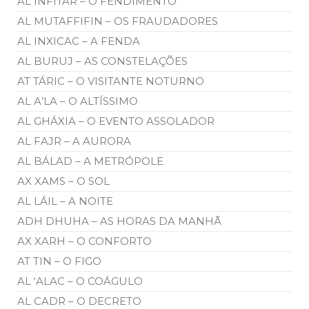
AL INFITAR – O FENDIMENTO
AL MUTAFFIFIN – OS FRAUDADORES
AL INXICAC – A FENDA
AL BURUJ – AS CONSTELAÇÕES
AT TÁRIC – O VISITANTE NOTURNO
AL A’LA – O ALTÍSSIMO
AL GHÁXIA – O EVENTO ASSOLADOR
AL FAJR – A AURORA
AL BÁLAD – A METRÓPOLE
AX XAMS – O SOL
AL LÁIL – A NOITE
ADH DHUHA – AS HORAS DA MANHÃ
AX XARH – O CONFORTO
AT TIN – O FIGO
AL ‘ALAC – O COÁGULO
AL CADR – O DECRETO