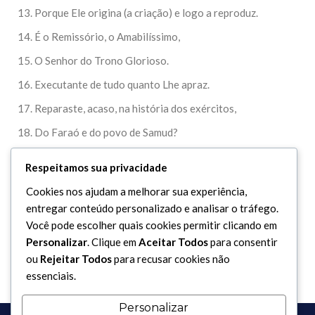
13. Porque Ele origina (a criação) e logo a reproduz.
14. É o Remissório, o Amabilíssimo,
15. O Senhor do Trono Glorioso.
16. Executante de tudo quanto Lhe apraz.
17. Reparaste, acaso, na história dos exércitos,
18. Do Faraó e do povo de Samud?
19. Sem dúvida, os incrédulos persistem em desmentir-te;
Respeitamos sua privacidade
20. Porém, Allah os cerca a todos.
Cookies nos ajudam a melhorar sua experiência,
21. Sim, este é um Alcorão Glorioso,
entregar conteúdo personalizado e analisar o tráfego.
Você pode escolher quais cookies permitir clicando em
22. Inscrito em uma Tábua Preservada.
Personalizar
. Clique em
Aceitar Todos
para consentir
ou
Rejeitar Todos
para recusar cookies não
essenciais.
Personalizar