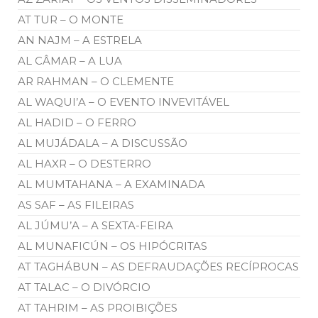
AT TUR – O MONTE
AN NAJM – A ESTRELA
AL CÂMAR – A LUA
AR RAHMAN – O CLEMENTE
AL WAQUI’A – O EVENTO INVEVITÁVEL
AL HADID – O FERRO
AL MUJÁDALA – A DISCUSSÃO
AL HAXR – O DESTERRO
AL MUMTAHANA – A EXAMINADA
AS SAF – AS FILEIRAS
AL JÚMU’A – A SEXTA-FEIRA
AL MUNAFICÚN – OS HIPÓCRITAS
AT TAGHÁBUN – AS DEFRAUDAÇÕES RECÍPROCAS
AT TALAC – O DIVÓRCIO
AT TAHRIM – AS PROIBIÇÕES