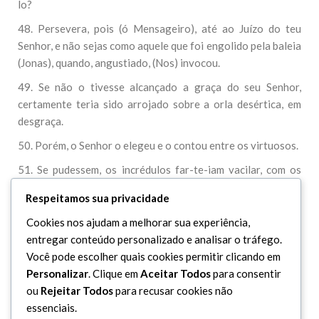
lo?
48. Persevera, pois (ó Mensageiro), até ao Juízo do teu
Senhor, e não sejas como aquele que foi engolido pela baleia
(Jonas), quando, angustiado, (Nos) invocou.
49. Se não o tivesse alcançado a graça do seu Senhor,
certamente teria sido arrojado sobre a orla desértica, em
desgraça.
50. Porém, o Senhor o elegeu e o contou entre os virtuosos.
51. Se pudessem, os incrédulos far-te-iam vacilar, com os
seus olhares (de rancor), ao ouvirem a Mensagem. E dizem:
Respeitamos sua privacidade
Em verdade, é um louco!
Cookies nos ajudam a melhorar sua experiência,
52. E este (Alcorão) não é mais do que uma mensagem para
entregar conteúdo personalizado e analisar o tráfego.
todo o universo.
Você pode escolher quais cookies permitir clicando em
Personalizar
. Clique em
Aceitar Todos
para consentir
ou
Rejeitar Todos
para recusar cookies não
essenciais.