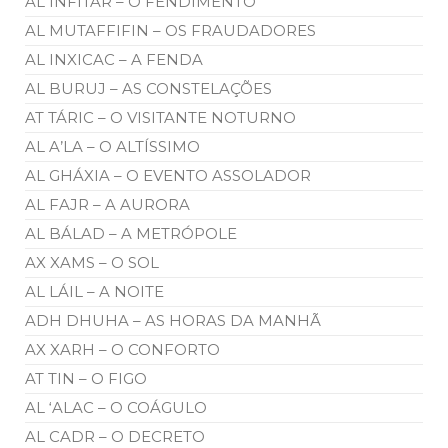
AL INFITAR – O FENDIMENTO
AL MUTAFFIFIN – OS FRAUDADORES
AL INXICAC – A FENDA
AL BURUJ – AS CONSTELAÇÕES
AT TÁRIC – O VISITANTE NOTURNO
AL A’LA – O ALTÍSSIMO
AL GHÁXIA – O EVENTO ASSOLADOR
AL FAJR – A AURORA
AL BÁLAD – A METRÓPOLE
AX XAMS – O SOL
AL LÁIL – A NOITE
ADH DHUHA – AS HORAS DA MANHÃ
AX XARH – O CONFORTO
AT TIN – O FIGO
AL ‘ALAC – O COÁGULO
AL CADR – O DECRETO